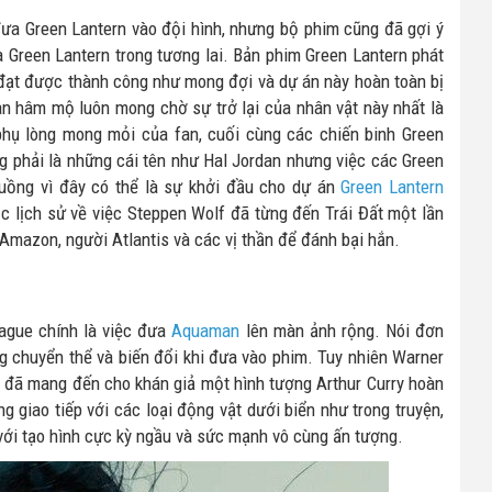
ưa Green Lantern vào đội hình, nhưng bộ phim cũng đã gợi ý
a Green Lantern trong tương lai. Bản phim Green Lantern phát
đạt được thành công như mong đợi và dự án này hoàn toàn bị
an hâm mộ luôn mong chờ sự trở lại của nhân vật này nhất là
phụ lòng mong mỏi của fan, cuối cùng các chiến binh Green
g phải là những cái tên như Hal Jordan nhưng việc các Green
cuồng vì đây có thể là sự khởi đầu cho dự án
Green Lantern
học lịch sử về việc Steppen Wolf đã từng đến Trái Đất một lần
Amazon, người Atlantis và các vị thần để đánh bại hắn.
eague chính là việc đưa
Aquaman
lên màn ảnh rộng. Nói đơn
g chuyển thể và biến đổi khi đưa vào phim. Tuy nhiên Warner
ọ đã mang đến cho khán giả một hình tượng Arthur Curry hoàn
g giao tiếp với các loại động vật dưới biển như trong truyện,
i tạo hình cực kỳ ngầu và sức mạnh vô cùng ấn tượng.