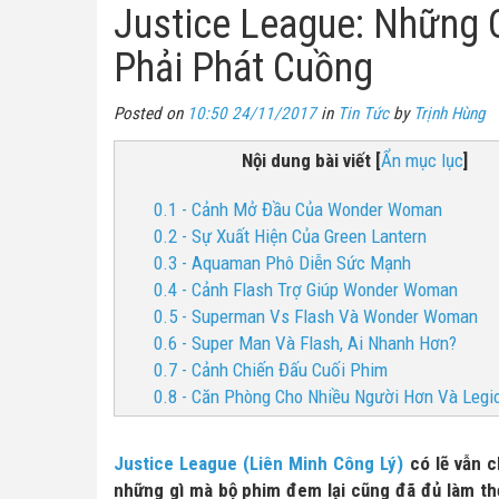
Justice League: Những 
Phải Phát Cuồng
Posted on
10:50 24/11/2017
in
Tin Tức
by
Trịnh Hùng
Nội dung bài viết
[
Ẩn mục lục
]
0.1 - Cảnh Mở Đầu Của Wonder Woman
0.2 - Sự Xuất Hiện Của Green Lantern
0.3 - Aquaman Phô Diễn Sức Mạnh
0.4 - Cảnh Flash Trợ Giúp Wonder Woman
0.5 - Superman Vs Flash Và Wonder Woman
0.6 - Super Man Và Flash, Ai Nhanh Hơn?
0.7 - Cảnh Chiến Đấu Cuối Phim
0.8 - Căn Phòng Cho Nhiều Người Hơn Và Legi
Justice League (Liên Minh Công Lý)
có lẽ vẫn c
những gì mà bộ phim đem lại cũng đã đủ làm t