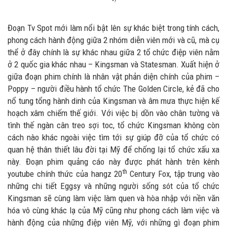
Đoạn Tv Spot mới làm nổi bật lên sự khác biệt trong tính cách,
phong cách hành động giữa 2 nhóm diễn viên mới và cũ, mà cụ
thể ở đây chính là sự khác nhau giữa 2 tổ chức điệp viên nằm
ở 2 quốc gia khác nhau – Kingsman và Statesman. Xuất hiện ở
giữa đoạn phim chính là nhân vật phản diện chính của phim –
Poppy – người điều hành tổ chức The Golden Circle, kẻ đã cho
nổ tung tổng hành dinh của Kingsman và âm mưa thực hiện kế
hoạch xâm chiếm thế giới. Với việc bị dồn vào chân tường và
tình thế ngàn cân treo sợi toc, tổ chức Kingsman không còn
cách nào khác ngoài việc tìm tới sự giúp đỡ của tổ chức có
quan hệ thân thiết lâu đời tại Mỹ để chống lại tổ chức xấu xa
này. Đoạn phim quảng cáo này được phát hành trên kênh
th
youtube chính thức của hangz 20
Century Fox, tập trung vào
những chi tiết Eggsy và những người sống sót của tổ chức
Kingsman sẽ cùng làm việc làm quen và hòa nhập với nền văn
hóa vô cùng khác lạ của Mỹ cũng như phong cách làm việc và
hành động của những điệp viên Mỹ, với những gì đoạn phim