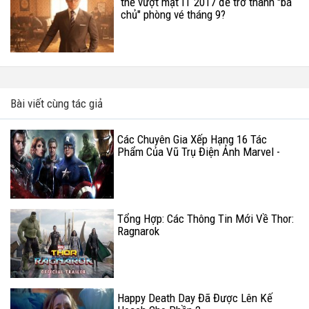
thể vượt mặt IT 2017 để trở thành "bá
chủ" phòng vé tháng 9?
Bài viết cùng tác giả
Các Chuyên Gia Xếp Hạng 16 Tác
Phẩm Của Vũ Trụ Điện Ảnh Marvel -
MCU (Phần 1)
Tổng Hợp: Các Thông Tin Mới Về Thor:
Ragnarok
Happy Death Day Đã Được Lên Kế