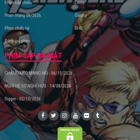
Phim sắp chiếu
Lotte
Phim tháng 08/2026
Galaxy
Phim chiếu lại
BHD
Đánh giá phim
PHIM SẮP RA MẮT
CHÀNG MÈO MANG MŨ - 06/11/2026
NGHỈ HÈ SỢ NGHỈ HƯU - 14/08/2026
Digger - 02/10/2026