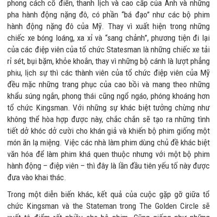
phong cách cổ điển, thanh lịch và cao cấp của Anh và những
pha hành động nặng đô, có phần “bá đạo” như các bộ phim
hành động nặng đô của Mỹ. Thay vì xuất hiện trong những
chiếc xe bóng loáng, xa xỉ và “sang chảnh”, phương tiện đi lại
của các điệp viên của tổ chức Statesman là những chiếc xe tải
rỉ sét, bụi bặm, khỏe khoắn, thay vì những bộ cánh là lượt phẳng
phiu, lịch sự thì các thành viên của tổ chức điệp viên của Mỹ
đều mặc những trang phục của cao bồi và mang theo những
khẩu súng ngắn, phong thái cũng ngổ ngáo, phóng khoáng hơn
tổ chức Kingsman. Với những sự khác biệt tưởng chừng như
không thể hòa hợp được này, chắc chắn sẽ tạo ra những tình
tiết dở khóc dở cười cho khán giả và khiến bộ phim giống một
món ăn lạ miệng. Việc các nhà làm phim dùng chủ đề khác biệt
văn hóa để làm phim khá quen thuộc nhưng với một bộ phim
hành động – điệp viên – thì đây là lần đầu tiên yếu tố này được
đưa vào khai thác.
Trong một diễn biến khác, kết quả của cuộc gặp gỡ giữa tổ
chức Kingsman và the Stateman trong The Golden Circle sẽ