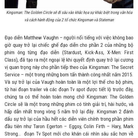
Kingsman: The Golden Circle sẽ đi sâu vào khắc họa sự khác biệt trong văn hóa
và cách hành động của 2 tổ chức Kingsman và Stateman
Đạo diễn Matthew Vaughn – người nổi tiếng với việc không bao
giờ quay trở lại chiếc ghế đạo diễn cho phần 2 của những bộ
phim ông từng đạo diễn (Stardust, Kick-Ass, X-Men: First
Class), đã tạo ra một ngoại lệ khi quyết định quay trở lại cương
vị quan trọng này cho phần tiếp theo của Kingsman: The Secret
Service – một trong những bom tấn thành công nhất năm 2015.
Và sự trở lại của Vaugh hoàn toàn là một lợi thế cho bộ phim,
từ hai đoạn trailer và các đoạn Tv spot được tiết lộ trước đây,
chúng ta có thể hoàn toàn mong chở Kingsman: The Golden
Circle sẽ là một trong những phim có tính giải trí, hài hước, và
hấp dẫn nhất trong vòng 5 năm trở lại đây. Kingsman 2 đánh
dấu sự trở lại của hầu hết các diễn viên chính trong phần phim
đầu tiên như Taron Egerton – Eggsy, Colin Firth – Hary, Mark
Strong… đoạn Tv Spot mới cho khán cái nhìn sâu sắc hơn về