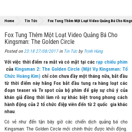
Home
Tin Tức
Fox Tung Thêm Một Loạt Video Quảng Bá Cho King
Fox Tung Thêm Một Loạt Video Quảng Bá Cho
Kingsman: The Golden Circle
Posted on
23:18 27/08/2017
in
Tin Tức
by
Trịnh Hùng
Với việc thời điểm ra mắt và có mặt tại các
rạp chiếu phim
của
Kingsman 2: The Golden Circle (Mật Vụ Kingsman: Tổ
Chức Hoàng Kim)
chỉ còn chưa đầy một tháng nữa, bắt đầu
từ thời điểm này hãng Fox bắt đầu tung ra hàng loạt các
đoạn teaser và Tv spot của bộ phim để gây sự chú ý của
khán giả đồng thời làm rõ sự khác biệt trong phong cách
hành động của 2 tổ chức điệp viên đến từ 2 quốc gia khác
nhau
.
Có vẻ như đến tận bây giờ các chiến dịch quảng bá cho
Kingsman: The Golden Circle mới chính thức được khởi động.