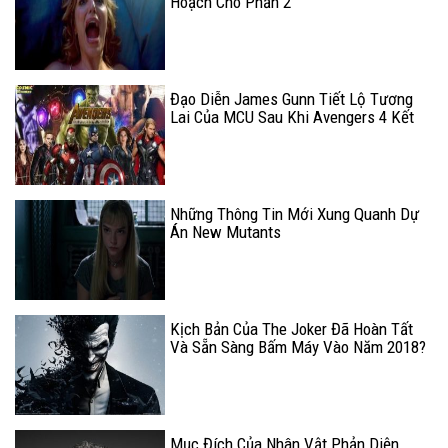
Hoạch Cho Phần 2
Đạo Diễn James Gunn Tiết Lộ Tương
Lai Của MCU Sau Khi Avengers 4 Kết
Thúc
Những Thông Tin Mới Xung Quanh Dự
Án New Mutants
Kịch Bản Của The Joker Đã Hoàn Tất
Và Sẵn Sàng Bấm Máy Vào Năm 2018?
Mục Đích Của Nhân Vật Phản Diện