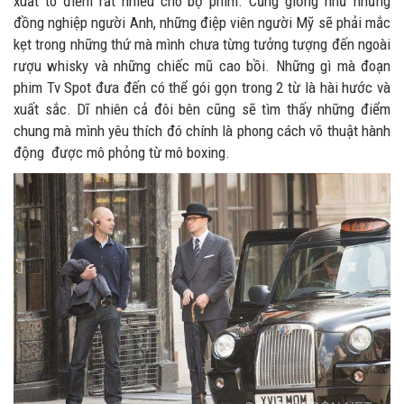
xuất tô điểm rất nhiều cho bộ phim. Cũng giống như những
đồng nghiệp người Anh, những điệp viên người Mỹ sẽ phải mắc
kẹt trong những thứ mà mình chưa từng tưởng tượng đến ngoài
rượu whisky và những chiếc mũ cao bồi. Những gì mà đoạn
phim Tv Spot đưa đến có thể gói gọn trong 2 từ là hài hước và
xuất sắc. Dĩ nhiên cả đôi bên cũng sẽ tìm thấy những điểm
chung mà mình yêu thích đó chính là phong cách võ thuật hành
động được mô phỏng từ mô boxing.