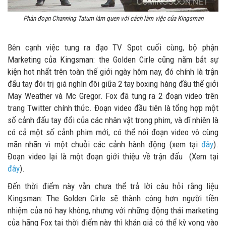
Phân đoạn Channing Tatum làm quen với cách làm việc của Kingsman
Bên cạnh việc tung ra đạo TV Spot cuối cùng, bộ phận
Marketing của Kingsman: the Golden Cirle cũng năm bắt sự
kiện hot nhất trên toàn thế giới ngày hôm nay, đó chính là trận
đấu tay đôi trị giá nghìn đôi giữa 2 tay boxing hàng đầu thế giới
May Weather và Mc Gregor. Fox đã tung ra 2 đoạn video trên
trang Twitter chính thức. Đoạn video đầu tiên là tổng hợp một
số cảnh đấu tay đổi của các nhân vật trong phim, và dĩ nhiên là
có cả một số cảnh phim mới, có thể nói đoạn video vô cùng
mãn nhãn vì một chuỗi các cảnh hành động (xem tại
đây
).
Đoạn video lại là một đoạn giới thiệu về trận đấu (Xem tại
đây
).
Đến thời điểm này vẫn chưa thể trả lời câu hỏi rằng liệu
Kingsman: The Golden Cirle sẽ thành công hơn người tiền
nhiệm của nó hay không, nhưng với những động thái marketing
của hãng Fox tại thời điểm này thì khán giả có thể kỳ vọng vào