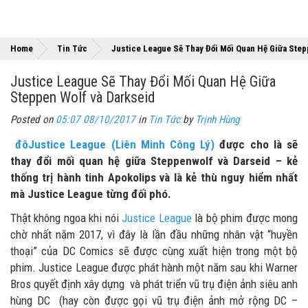
Home
Tin Tức
Justice League Sẽ Thay Đổi Mối Quan Hệ Giữa Step
Justice League Sẽ Thay Đổi Mối Quan Hệ Giữa
Steppen Wolf và Darkseid
Posted on
05:07 08/10/2017
in
Tin Tức
by
Trịnh Hùng
đôJustice League (Liên Minh Công Lý)
được cho là sẽ
thay đổi mối quan hệ giữa Steppenwolf và Darseid – kẻ
thống trị hành tinh Apokolips và là kẻ thù nguy hiểm nhất
mà Justice League từng đối phó.
Thật không ngoa khi nói
Justice League
là bộ phim được mong
chờ nhất năm 2017, vì đây là lần đầu những nhân vật “huyền
thoại” của DC Comics sẽ được cùng xuất hiện trong một bộ
phim. Justice League được phát hành một năm sau khi Warner
Bros quyết định xây dựng và phát triển vũ trụ điện ảnh siêu anh
hùng DC (hay còn được gọi vũ trụ điện ảnh mở rộng DC –