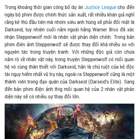
Trong khoảng thời gian công bố dự án
Justice League
cho đến
ngày bộ phim được chính thức sản xuất, rất nhiều khán giả nghĩ
rằng kẻ thù đầu tiên mà nhóm siêu anh hùng sẽ phải đối mặt là
Darkseid, tuy nhiên cuối năm ngoái hãng Warner Bros đã xác
nhận Steppenwolf mới là nhân vật phản diện chính. Trong bản
phim điên ảnh Steppenwolf sẽ được thay đổi khá nhiều so với
nguyên tác trong truyện tranh. Với những độc giả còn chưa
nắm rõ về nhân vật này, trong truyện Steppenwolf có mối quan
hệ vô cùng thân thiết với Darkseid, hắn là chú ruột của kẻ độc
tài nguy hiểm nhất vũ trụ này, ngoài ra Steppenwolf cũng là một
thành viên trong đạo quân của Darkseid (Darseid’s Elite). Sang
đến bản phim điện ảnh thig mối quan hệ của 2 nhân vật phản
diện này sẽ có nhiều sự thay đổi lớn.