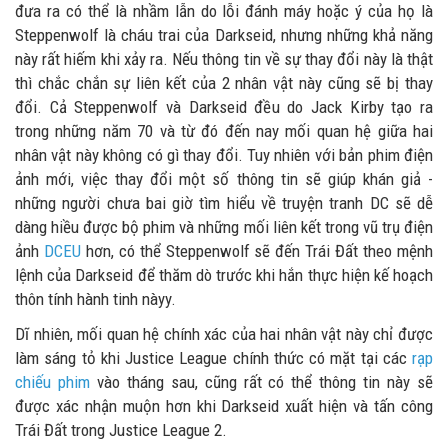
đưa ra có thể là nhầm lẫn do lỗi đánh máy hoặc ý của họ là
Steppenwolf là cháu trai của Darkseid, nhưng những khả năng
này rất hiếm khi xảy ra. Nếu thông tin về sự thay đổi này là thật
thì chắc chắn sự liên kết của 2 nhân vật này cũng sẽ bị thay
đổi. Cả Steppenwolf và Darkseid đều do Jack Kirby tạo ra
trong những năm 70 và từ đó đến nay mối quan hệ giữa hai
nhân vật này không có gì thay đổi. Tuy nhiên với bản phim điện
ảnh mới, việc thay đổi một số thông tin sẽ giúp khán giả -
những người chưa bai giờ tìm hiểu về truyện tranh DC sẽ dễ
dàng hiều được bộ phim và những mối liên kết trong vũ trụ điện
ảnh
DCEU
hơn, có thể Steppenwolf sẽ đến Trái Đất theo mệnh
lệnh của Darkseid để thăm dò trước khi hắn thực hiện kế hoạch
thôn tính hành tinh nàyy.
Dĩ nhiên, mối quan hệ chính xác của hai nhân vật này chỉ được
làm sáng tỏ khi Justice League chính thức có mặt tại các
rạp
chiếu phim
vào tháng sau, cũng rất có thể thông tin này sẽ
được xác nhận muộn hơn khi Darkseid xuất hiện và tấn công
Trái Đất trong Justice League 2.