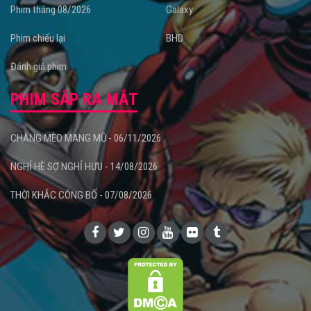
Phim tháng 08/2026
Galaxy
Phim chiếu lại
BHD
Đánh giá phim
PHIM SẮP RA MẮT
CHÀNG MÈO MANG MŨ - 06/11/2026
NGHỈ HÈ SỢ NGHỈ HƯU - 14/08/2026
THỜI KHẮC CÔNG BỐ - 07/08/2026