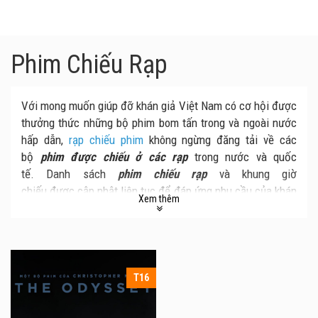
Phim Chiếu Rạp
Với mong muốn giúp đỡ khán giả Việt Nam có cơ hội được
thưởng thức những bộ phim bom tấn trong và ngoài nước
hấp dẫn,
rạp chiếu phim
không ngừng đăng tải về các
bộ
phim được chiếu ở các rạp
trong nước và quốc
tế. Danh sách
phim chiếu rạp
và khung giờ
chiếu được cập nhật liên tục để đáp ứng nhu cầu của khán
Xem thêm
giả. Từ đó, bạn có thể sắp xếp thời gian để thưởng thức
phim sớm nhất.
T16