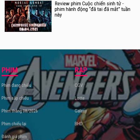
Review phim Cuộc chiến sinh tử -
phim hành động “đã tai đã mắt” tuần
này
PHIM
RẠP
Phim đang chiếu
CGV
Phim sắp chiếu
Lotte
Phim tháng 08/2026
Galaxy
Phim chiếu lại
BHD
Đánh giá phim