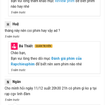
Bạn vui lòng tham khảo mục
Review phim
để biết phim
nào hay nhé
5 năm trước
Huệ
H
tháng này nên coi phim hay vậy ad ?
5 năm trước
Bá Thiết
QUẢN TRỊ VIÊN
Chào bạn,
Bạn vui lòng theo dõi mục
Đánh giá phim của
Rapchieuphim
để biết nên xem phim nào nhé
5 năm trước
Ngân
N
Cho mình hỏi ngày 11/12 suất 20h30 21h có phim gì ko ạ tại
rạp cgv linh đàm
5 năm trước