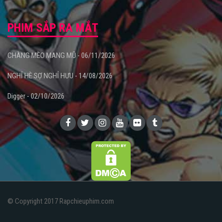
PHIM SẮP RA MẮT
CHÀNG MÈO MANG MŨ - 06/11/2026
NGHỈ HÈ SỢ NGHỈ HƯU - 14/08/2026
Digger - 02/10/2026
© Copyright 2017 Rapchieuphim.com