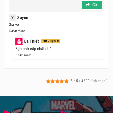
Gửi
Xuyến
X
Giá vé
5 năm trước
Bá Thiết
QUẢN TRỊ VIÊN
Bạn chờ cập nhật nhé.
5 năm trước
5
/
5
(
4600
bình chọn
)
PHIM
RẠP