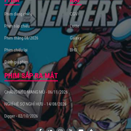
Phim đang chiếu
CGV
Phim sắp chiếu
Lotte
Phim tháng 08/2026
Galaxy
Phim chiếu lại
BHD
Đánh giá phim
PHIM SẮP RA MẮT
CHÀNG MÈO MANG MŨ - 06/11/2026
NGHỈ HÈ SỢ NGHỈ HƯU - 14/08/2026
Digger - 02/10/2026