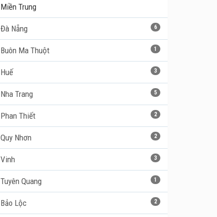
Miền Trung
Đà Nẵng
6
Buôn Ma Thuột
1
Huế
3
Nha Trang
5
Phan Thiết
2
Quy Nhơn
2
Vinh
3
Tuyên Quang
1
Bảo Lộc
2