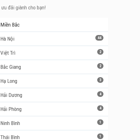
n ưu đãi giành cho bạn!
Miền Bắc
Hà Nội
44
Việt Trì
2
Bắc Giang
2
Hạ Long
3
Hải Dương
4
Hải Phòng
4
Ninh Bình
1
Thái Bình
1