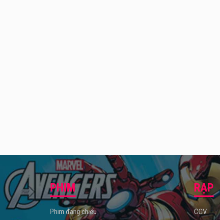
PHIM
RẠP
Phim đang chiếu
CGV