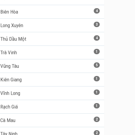
Biên Hòa
4
Long Xuyên
3
Thủ Dầu Một
4
Trà Vinh
1
Vũng Tàu
5
Kiên Giang
1
Vĩnh Long
1
Rạch Giá
1
Cà Mau
2
Tây Ninh
2