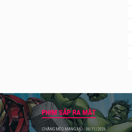
PHIM SẮP RA MẮT
CHÀNG MÈO MANG MŨ - 06/11/2026