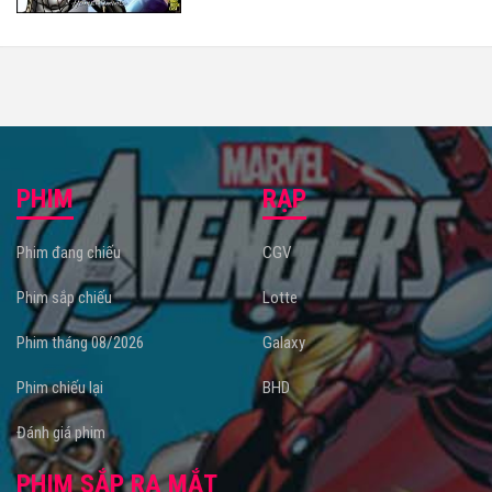
PHIM
RẠP
Phim đang chiếu
CGV
Phim sắp chiếu
Lotte
Phim tháng 08/2026
Galaxy
Phim chiếu lại
BHD
Đánh giá phim
PHIM SẮP RA MẮT