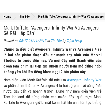
Home
Tin Tức
Mark Ruffalo: "Avengers: Infinity War Và Avengers 
Mark Ruffalo: "Avengers: Infinity War Và Avengers
Sẽ Rất Hấp Dẫn"
Posted on
05:37 01/11/2017
in
Tin Tức
by
Trịnh Hùng
Chúng ta đều biết Avengers: Infinity War và Avengers 4 sẽ
là hai sản phẩm được đầu tư mạnh tay nhất của Marvel
Studios từ trước đến nay. Và mới đây một thành viên của
đoàn làm phim lại tiếp tục khiến người hâm mộ đứng ngồi
không yên khi lên tiếng khen ngợi 2 tác phẩm này.
Nam diễn viên Mark Ruffalo đã miêu tả
Avengers: Infinity War
và phần phim thứ hai – Avengers 4 là hai bộ phim vô cùng “hài
hước, gay cấn và hoành tráng”. Đúng như nam diễn viên trẻ
Tom Holland đã từng nhận xét trước đây, quả thực Mark
Ruffalo là Avengers giữ bí mật kém nhất khi anh liên tục tiết lộ