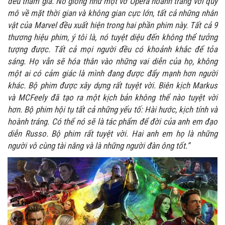
đều tham gia. Nó giống như một vở Opera hoành tráng với quy
mô về mặt thời gian và không gian cực lớn, tất cả những nhân
vật của Marvel đều xuất hiện trong hai phần phim này. Tất cả 9
thương hiệu phim, ý tôi là, nó tuyệt diệu đến không thể tưởng
tượng được. Tất cả mọi người đều có khoảnh khắc để tỏa
sáng. Họ vẫn sẽ hóa thân vào những vai diễn của họ, không
một ai có cảm giác là mình đang được đẩy mạnh hơn người
khác. Bộ phim được xây dựng rất tuyệt vời. Biên kịch Markus
và MCFeely đã tạo ra một kịch bản không thể nào tuyệt vời
hơn. Bộ phim hội tụ tất cả những yếu tố: Hài hước, kịch tính và
hoành tráng. Có thể nó sẽ là tác phẩm để đời của anh em đạo
diễn Russo. Bộ phim rất tuyệt vời. Hai anh em họ là những
người vô cùng tài năng và là những người đàn ông tốt.”