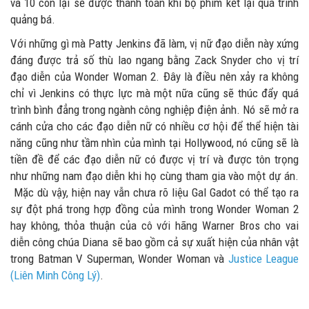
và 10 còn lại sẽ được thanh toán khi bộ phim kết lại quá trình
quảng bá.
Với những gì mà Patty Jenkins đã làm, vị nữ đạo diễn này xứng
đáng được trả số thù lao ngang bằng Zack Snyder cho vị trí
đạo diễn của Wonder Woman 2. Đây là điều nên xảy ra không
chỉ vì Jenkins có thực lực mà một nữa cũng sẽ thúc đẩy quá
trình bình đẳng trong ngành công nghiệp điện ảnh. Nó sẽ mở ra
cánh cửa cho các đạo diễn nữ có nhiều cơ hội để thể hiện tài
năng cũng như tầm nhìn của mình tại Hollywood, nó cũng sẽ là
tiền đề để các đạo diễn nữ có được vị trí và được tôn trọng
như những nam đạo diễn khi họ cùng tham gia vào một dự án.
Mặc dù vậy, hiện nay vẫn chưa rõ liệu Gal Gadot có thể tạo ra
sự đột phá trong hợp đồng của mình trong Wonder Woman 2
hay không, thỏa thuận của cô với hãng Warner Bros cho vai
diễn công chúa Diana sẽ bao gồm cả sự xuất hiện của nhân vật
trong Batman V Superman, Wonder Woman và
Justice League
(Liên Minh Công Lý)
.