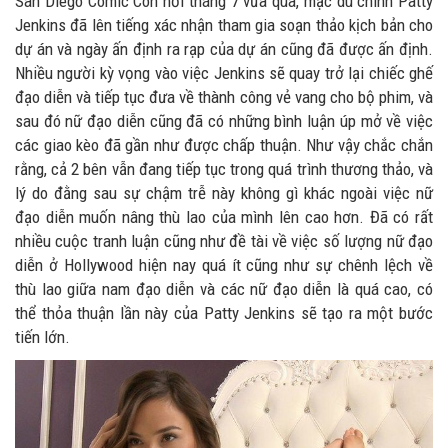
San Diego Comic Con hồi tháng 7 vừa qua, mặc dù chính Patty
Jenkins đã lên tiếng xác nhận tham gia soạn thảo kịch bản cho
dự án và ngày ấn định ra rạp của dự án cũng đã được ấn định.
Nhiều người kỳ vọng vào việc Jenkins sẽ quay trở lại chiếc ghế
đạo diễn và tiếp tục đưa về thành công vẻ vang cho bộ phim, và
sau đó nữ đạo diễn cũng đã có những bình luận úp mở về việc
các giao kèo đã gần như được chấp thuận. Như vậy chắc chắn
rằng, cả 2 bên vẫn đang tiếp tục trong quá trình thương thảo, và
lý do đằng sau sự chậm trễ này không gì khác ngoài việc nữ
đạo diễn muốn nâng thù lao của mình lên cao hơn. Đã có rất
nhiều cuộc tranh luận cũng như đề tài về việc số lượng nữ đạo
diễn ở Hollywood hiện nay quá ít cũng như sự chênh lệch về
thù lao giữa nam đạo diễn và các nữ đạo diễn là quá cao, có
thể thỏa thuận lần này của Patty Jenkins sẽ tạo ra một bước
tiến lớn.