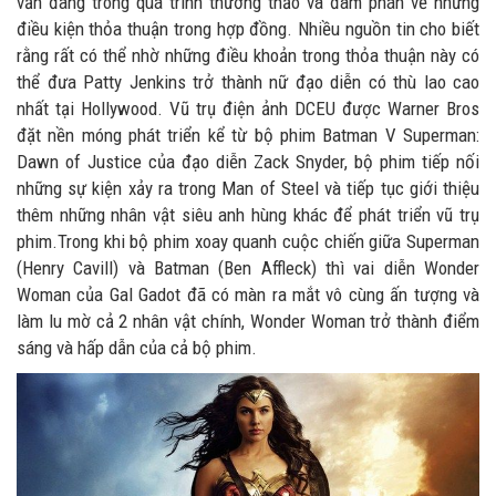
vẫn đang trong quá trình thương thảo và đàm phán về những
điều kiện thỏa thuận trong hợp đồng. Nhiều nguồn tin cho biết
rằng rất có thể nhờ những điều khoản trong thỏa thuận này có
thể đưa Patty Jenkins trở thành nữ đạo diễn có thù lao cao
nhất tại Hollywood. Vũ trụ điện ảnh DCEU được Warner Bros
đặt nền móng phát triển kể từ bộ phim Batman V Superman:
Dawn of Justice của đạo diễn Zack Snyder, bộ phim tiếp nối
những sự kiện xảy ra trong Man of Steel và tiếp tục giới thiệu
thêm những nhân vật siêu anh hùng khác để phát triển vũ trụ
phim.Trong khi bộ phim xoay quanh cuộc chiến giữa Superman
(Henry Cavill) và Batman (Ben Affleck) thì vai diễn Wonder
Woman của Gal Gadot đã có màn ra mắt vô cùng ấn tượng và
làm lu mờ cả 2 nhân vật chính, Wonder Woman trở thành điểm
sáng và hấp dẫn của cả bộ phim.