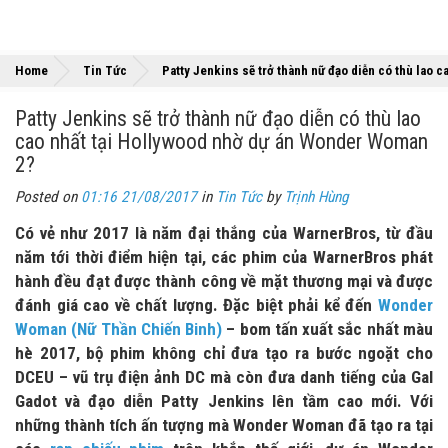
Home
Tin Tức
Patty Jenkins sẽ trở thành nữ đạo diễn có thù lao
Patty Jenkins sẽ trở thành nữ đạo diễn có thù lao
cao nhất tại Hollywood nhờ dự án Wonder Woman
2?
Posted on
01:16 21/08/2017
in
Tin Tức
by
Trịnh Hùng
Có vẻ như 2017 là năm đại thắng của WarnerBros, từ đầu
năm tới thời điểm hiện tại, các phim của WarnerBros phát
hành đều đạt được thành công về mặt thương mại và được
đánh giá cao về chất lượng. Đặc biệt phải kể đến
Wonder
Woman (Nữ Thần Chiến Binh)
– bom tấn xuất sắc nhất màu
hè 2017, bộ phim không chỉ đưa tạo ra bước ngoặt cho
DCEU – vũ trụ điện ảnh DC mà còn đưa danh tiếng của Gal
Gadot và đạo diễn Patty Jenkins lên tầm cao mới. Với
những thành tích ấn tượng mà Wonder Woman đã tạo ra tại