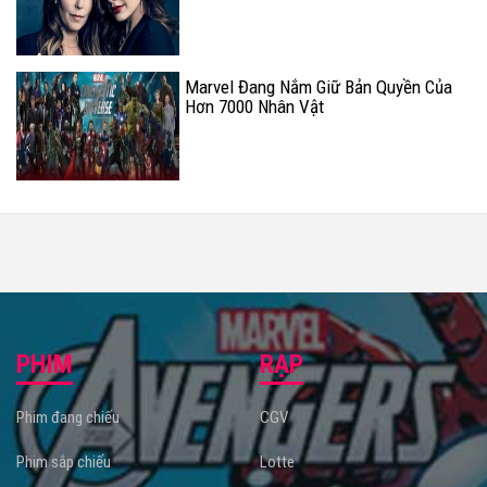
dự án Wonder Woman 2?
Marvel Đang Nắm Giữ Bản Quyền Của
Hơn 7000 Nhân Vật
PHIM
RẠP
Phim đang chiếu
CGV
Phim sắp chiếu
Lotte