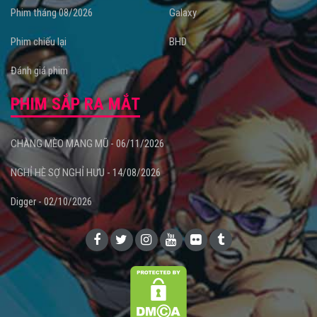
Phim tháng 08/2026
Galaxy
Phim chiếu lại
BHD
Đánh giá phim
PHIM SẮP RA MẮT
CHÀNG MÈO MANG MŨ - 06/11/2026
NGHỈ HÈ SỢ NGHỈ HƯU - 14/08/2026
Digger - 02/10/2026