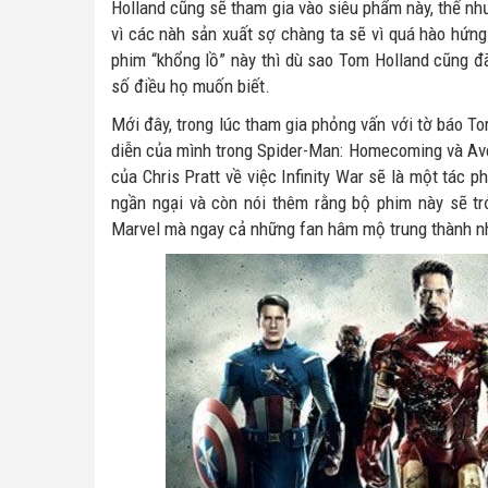
Holland cũng sẽ tham gia vào siêu phẩm này, thế như
vì các nàh sản xuất sợ chàng ta sẽ vì quá hào hứng 
phim “khổng lồ” này thì dù sao Tom Holland cũng đã 
số điều họ muốn biết.
Mới đây, trong lúc tham gia phỏng vấn với tờ báo Tor
diễn của mình trong Spider-Man: Homecoming và Aven
của Chris Pratt về việc Infinity War sẽ là một tác
ngần ngại và còn nói thêm rằng bộ phim này sẽ trở
Marvel mà ngay cả những fan hâm mộ trung thành nh