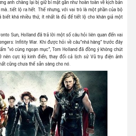
ng anh chàng lại bị giữ bí mật gần như hoàn toàn về kịch bản
mà…tiết lộ ra hết. Thế nhưng, với vai trò là một phần của bộ
biết khá nhiều thứ, ít nhất là đủ để tiết lộ cho khán giả một
onto Sun, Holland đã trả lời một số câu hỏi liên quan đến vai
gers: Infitity War. Khi được hỏi về câu”nhá hàng” trước đây
 phẩm “vô cùng ngoạn mục”, Tom Holland đã đồng ý không chút
 nên cực kỳ kinh điển, thay đổi cả lịch sử Vũ trụ điện ảnh
ất cũng chưa thể sẵn sàng cho nó.