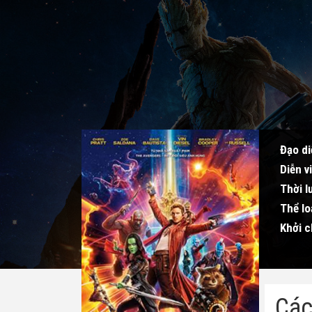
Đạo di
Diễn v
Thời l
Thể lo
Khởi c
Các