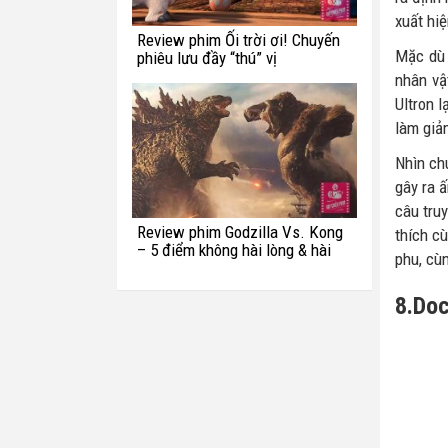
xuất hiệ
Review phim Ối trời ơi! Chuyến
Mặc dù 
phiêu lưu đầy “thú” vị
nhân vậ
Ultron 
làm giả
Nhìn ch
gây ra 
câu tru
Review phim Godzilla Vs. Kong
thích c
– 5 điểm không hài lòng & hài
phu, cùn
hước với quái vật Titan
8.Doc