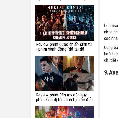
chế ngự trong luật lệ?
Guardia
nhạc ph
các nhâ
Review phim Cuộc chiến sinh tử
Công bằ
- phim hành động “đã tai đã
mắt” tuần này
hoành t
chi tiế
9.Ave
Review phim Bàn tay của quỷ -
phim kinh dị tâm linh tạm ổn đến
từ Hàn Quốc