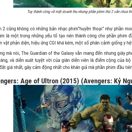
Tuy thành công về mặt doanh thu nhưng phần phim thứ 2 vẫn chưa th
n 2 cũng không có những bản nhạc phim”huyền thoại” như phần mioo
im là một trong những yếu tố tạo nên thành công cho phần phim đầ
n vật phản diện, hiệu ứng CGI khá kém, một số phân cảnh giống y hệ
ng mà nói, The Guardian of the Galaxy vẫn mang đến nhưng giây phú
ráng, và diễn xuát tuyệt vời của giàn diễn viên là điểm cộng của b
t đắt giá nhất, gây cảm động nhất cho khán giả mà phần phim đầu ti
ngers: Age of Ultron (2015) (Avengers: Kỷ Ng