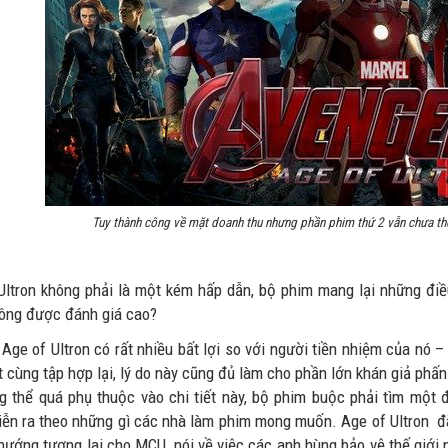
Tuy thành công về mặt doanh thu nhưng phần phim thứ 2 vẫn chưa th
Ultron không phải là một kém hấp dẫn, bộ phim mang lại những điề
ông được đánh giá cao?
, Age of Ultron có rất nhiều bất lợi so với người tiền nhiệm của n
 cùng tập hợp lại, lý do này cũng đủ làm cho phần lớn khán giả phấn 
ng thể quá phụ thuộc vào chi tiết này, bộ phim buộc phải tìm một
iễn ra theo những gì các nhà làm phim mong muốn.
Age of Ultron đ
 hướng tương lai cho MCU, nói về việc các anh hùng bảo vệ thế giới 