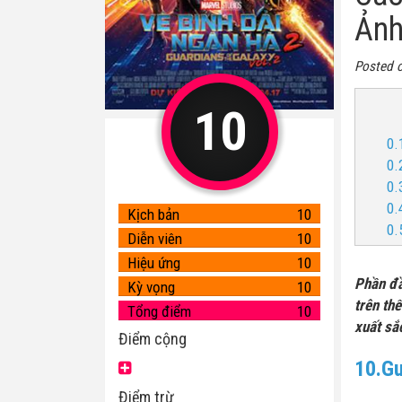
Ảnh
Posted 
10
0.
0.
0.
0.
Kịch bản
10
0.
Diễn viên
10
Hiệu ứng
10
Phần đầ
Kỳ vọng
10
trên thế
Tổng điểm
10
xuất sắ
Điểm cộng
10.Gu
Điểm trừ