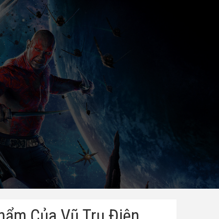
hẩm Của Vũ Trụ Điện