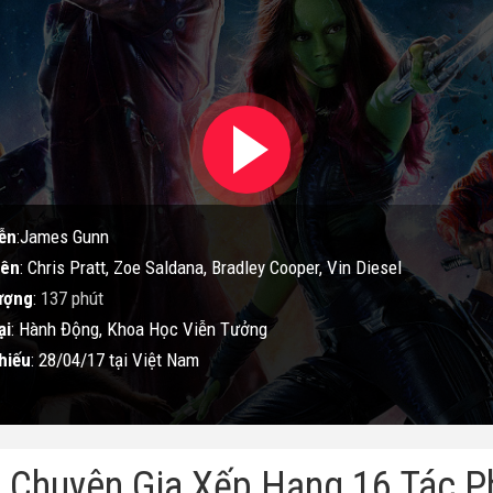
ễn
:James Gunn
iên
: Chris Pratt, Zoe Saldana, Bradley Cooper, Vin Diesel
ượng
:
137 phút
ại
: Hành Động, Khoa Học Viễn Tưởng
hiếu
: 28/04/17 tại Việt Nam
 Chuyên Gia Xếp Hạng 16 Tác P