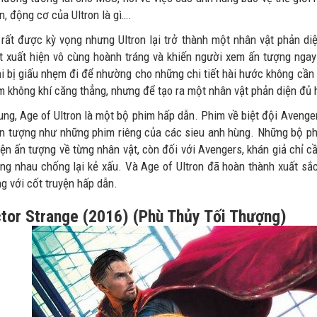
n, động cơ của Ultron là gì….
rất được kỳ vọng nhưng Ultron lại trở thành một nhân vật phản diệ
t xuất hiện vô cùng hoành tráng và khiến người xem ấn tượng ngay
lại bị giấu nhẹm đi để nhường cho những chi tiết hài hước không cầ
m không khí căng thẳng, nhưng để tạo ra một nhân vật phản diện đủ h
ung, Age of Ultron là một bộ phim hấp dẫn. Phim về biệt đội Avenge
ấn tượng như những phim riêng của các sieu anh hùng. Những bộ ph
yện ấn tượng về từng nhân vật, còn đối với Avengers, khán giả chỉ c
ùng nhau chống lại kẻ xấu. Và Age of Ultron đã hoàn thành xuất sắ
g với cốt truyện hấp dẫn.
tor Strange (2016) (Phù Thủy Tối Thượng)