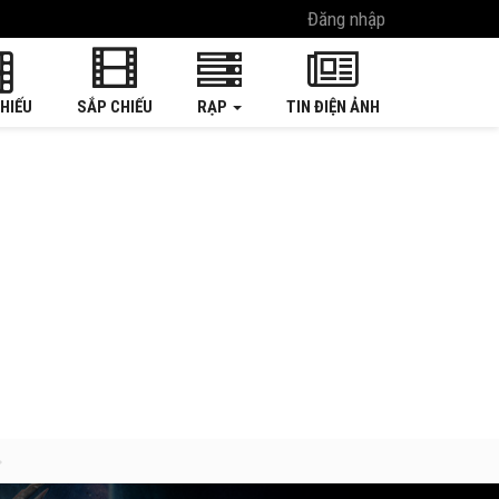
Đăng nhập
HIẾU
SẮP CHIẾU
RẠP
TIN ĐIỆN ẢNH
»