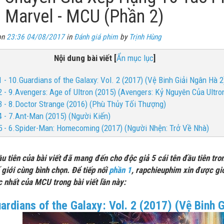
 Marvel - MCU (Phần 2)
on
23:36 04/08/2017
in
Đánh giá phim
by
Trịnh Hùng
Nội dung bài viết
[
Ẩn mục lục
]
1 - 10.Guardians of the Galaxy: Vol. 2 (2017) (Vệ Binh Giải Ngân Hà 2
2 - 9.Avengers: Age of Ultron (2015) (Avengers: Kỷ Nguyên Của Ultro
3 - 8.Doctor Strange (2016) (Phù Thủy Tối Thượng)
4 - 7.Ant-Man (2015) (Người Kiến)
5 - 6.Spider-Man: Homecoming (2017) (Người Nhện: Trở Về Nhà)
u tiên của bài viết đã mang đến cho độc giả 5 cái tên đầu tiên tro
 giới cùng bình chọn. Để tiếp nối
phần 1
, rapchieuphim xin được giớ
c nhất của MCU trong bài viết lần này:
ardians of the Galaxy: Vol. 2 (2017) (Vệ Binh 