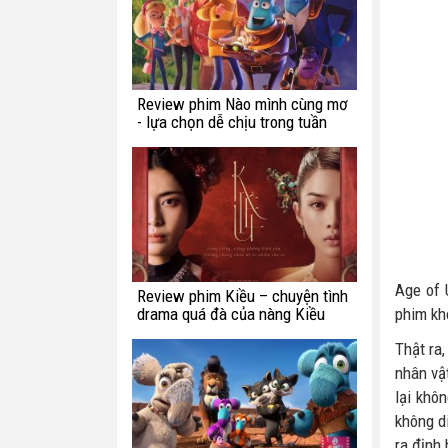
Review phim Nào mình cùng mơ
- lựa chọn dễ chịu trong tuần
này
Age of 
Review phim Kiều – chuyện tình
drama quá đà của nàng Kiều
phim kh
Thật ra
nhân vật
lại khô
không d
ra định