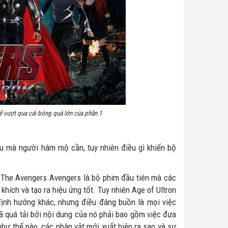
ể vượt qua cái bóng quá lớn của phần 1
u mà người hâm mộ cần, tuy nhiên điều gì khiến bộ
ó – The Avengers.Avengers là bộ phim đầu tiên mà các
khích và tạo ra hiệu ứng tốt. Tuy nhiên Age of Ultron
 định hướng khác, nhưng điều đáng buồn là mọi việc
ã quá tải bởi nội dung của nó phải bao gồm việc đưa
như thế nào, các nhân vật mới xuất hiện ra sao và sự