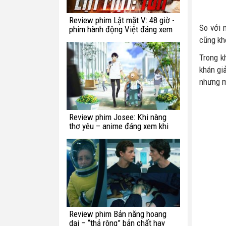
Review phim Lật mặt V: 48 giờ -
So với 
phim hành động Việt đáng xem
cũng kh
Trong k
khán gi
nhưng m
Review phim Josee: Khi nàng
thơ yêu – anime đáng xem khi
bạn còn trẻ
Review phim Bản năng hoang
dại – “thả rông” bản chất hay