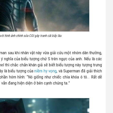
ới hình ảnh chỉnh sửa CGI gây tranh cãi bấy lâu
rman sau khi nhân vật này vừa giải cứu một nhóm dân thường,
 ý nghĩa của biểu tượng chứ S trên ngực của anh. Nếu là các
l thì chắc chắn khán giả sẽ biết biểu tượng này tượng trưng
ây là biểu tượng của
niềm hy vọng
, và Superman đã giải thích
phần hóm hỉnh: “Nó giống như chiếc chìa khóa ô tô.. Rất dễ
 vẫn đang hiện diện ở bên cạnh chúng ta.”