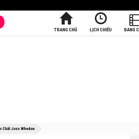
TRANG CHỦ
LỊCH CHIẾU
ĐANG C
»
»
ậm Chất Joss Whedon