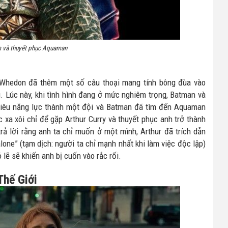
m và thuyết phục Aquaman
ss Whedon đã thêm một số câu thoại mang tính bông đùa vào
. Lúc này, khi tình hình đang ở mức nghiêm trọng, Batman và
iêu năng lực thành một đội và Batman đã tìm đến Aquaman
xa xôi chỉ để gặp Arthur Curry và thuyết phục anh trở thành
ả lời rằng anh ta chỉ muốn ở một mình, Arthur đã trích dẫn
lone” (tạm dịch: người ta chỉ mạnh nhất khi làm việc độc lập)
lẽ sẽ khiến anh bị cuốn vào rắc rối.
Thế Giới