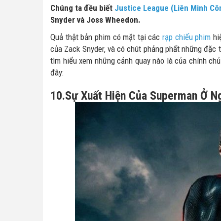
Chúng ta đều biết
Justice League (Liên Minh Cô
Snyder và Joss Wheedon.
Quả thật bản phim có mặt tại các
rạp chiếu phim
hi
của Zack Snyder, và có chút phảng phất những đặc
tìm hiểu xem những cảnh quay nào là của chính ch
đây:
10.Sự Xuất Hiện Của Superman Ở N