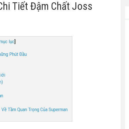
Chi Tiết Đậm Chất Joss
mục lục
]
hững Phút Đầu
iới
h)
an
uce Về Tầm Quan Trọng Của Superman