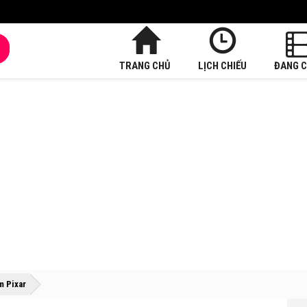
TRANG CHỦ
LỊCH CHIẾU
ĐANG C
»
»
m Pixar