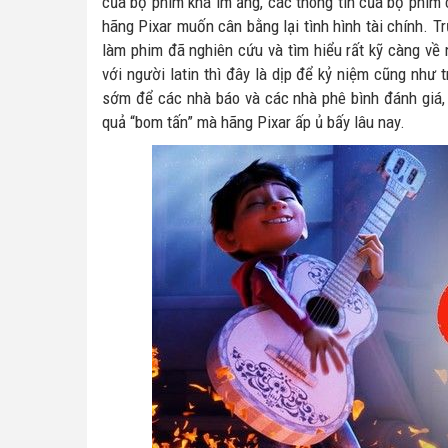
của bộ phim khá im ắng, các thông tin của bộ phim c
hãng Pixar muốn cân bằng lại tình hình tài chính. T
làm phim đã nghiên cứu và tìm hiểu rất kỹ càng về 
với người latin thì đây là dịp để kỷ niệm cũng như
sớm để các nhà báo và các nhà phê bình đánh giá,
quả “bom tấn” mà hãng Pixar ấp ủ bấy lâu nay.