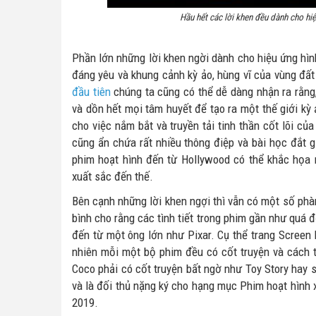
Hầu hết các lời khen đều dành cho hi
Phần lớn những lời khen ngời dành cho hiệu ứng hìn
đáng yêu và khung cảnh kỳ ảo, hùng vĩ của vùng đấ
đầu tiên
chúng ta cũng có thể dễ dàng nhận ra rằng,
và dồn hết mọi tâm huyết để tạo ra một thế giới kỳ
cho việc nắm bắt và truyền tải tinh thần cốt lõi c
cũng ẩn chứa rất nhiều thông điệp và bài học đắt g
phim hoạt hình đến từ Hollywood có thể khắc họa 
xuất sắc đến thế.
Bên cạnh những lời khen ngợi thì vẫn có một số phà
bình cho rằng các tình tiết trong phim gần như quá
đến từ một ông lớn như Pixar. Cụ thể trang Screen 
nhiên mỗi một bộ phim đều có cốt truyện và cách tr
Coco phải có cốt truyện bất ngờ như Toy Story hay 
và là đối thủ nặng ký cho hạng mục Phim hoạt hình xu
2019.