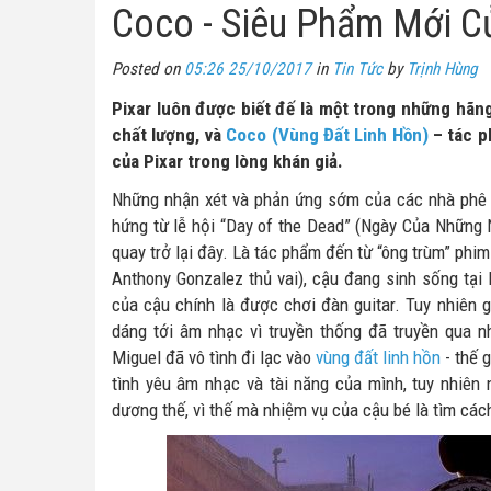
Coco - Siêu Phẩm Mới C
Posted on
05:26 25/10/2017
in
Tin Tức
by
Trịnh Hùng
Pixar luôn được biết đế là một trong những hãn
chất lượng, và
Coco (Vùng Đất Linh Hồn)
– tác ph
của Pixar trong lòng khán giả.
Những nhận xét và phản ứng sớm của các nhà phê 
hứng từ lễ hội “Day of the Dead” (Ngày Của Những 
quay trở lại đây. Là tác phẩm đến từ “ông trùm” phi
Anthony Gonzalez thủ vai), cậu đang sinh sống tại
của cậu chính là được chơi đàn guitar. Tuy nhiên 
dáng tới âm nhạc vì truyền thống đã truyền qua 
Miguel đã vô tình đi lạc vào
vùng đất linh hồn
- thế 
tình yêu âm nhạc và tài năng của mình, tuy nhiên 
dương thế, vì thế mà nhiệm vụ của cậu bé là tìm các