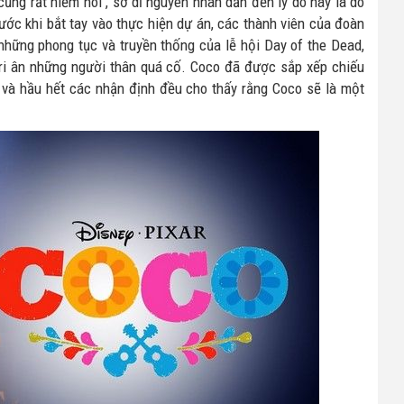
ũng rất hiếm hoi , sở dĩ nguyên nhân dẫn đến lý do này là do
rước khi bắt tay vào thực hiện dự án, các thành viên của đoàn
những phong tục và truyền thống của lễ hội Day of the Dead,
 tri ân những người thân quá cố. Coco đã được sắp xếp chiếu
 và hầu hết các nhận định đều cho thấy rằng Coco sẽ là một