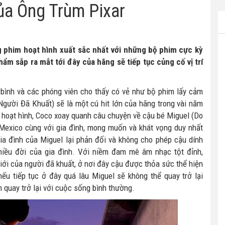
ủa Ông Trùm Pixar
g phim hoạt hình xuất sắc nhất với những bộ phim cực kỳ
ẩm sắp ra mắt tới đây của hãng sẽ tiếp tục củng cố vị trí
bình và các phóng viên cho thấy có vẻ như bộ phim lấy cảm
Người Đã Khuất) sẽ là một cú hit lớn của hãng trong vài năm
m hoạt hình, Coco xoay quanh câu chuyện về cậu bé Miguel (Do
 Mexico cùng với gia đình, mong muốn và khát vọng duy nhất
gia đình của Miguel lại phản đối và không cho phép cậu dính
nhiều đời của gia đình. Với niềm đam mê âm nhạc tột đỉnh,
giới của người đã khuất, ở nơi đây cậu được thỏa sức thể hiện
nếu tiếp tục ở đây quá lâu Miguel sẽ không thể quay trở lại
h quay trở lại với cuộc sống bình thường.