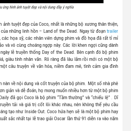
ệu ứng hình ảnh tuyệt đẹp và nội dung đầy ý nghĩa
h ảnh tuyệt đẹp của Coco, nhất là những bộ xương thân thiện,
t của những linh hồn – Land of the Dead. Ngay từ đoạn
trailer
 các họa sỹ, các nhân viên dựng phim và đồ họa đã rất tỉ mỉ
 ảo và vô cùng choáng ngợp này. Các lời khen ngợi cũng dành
ủa ngày lễ truyền thống Day of the Dead. Bên cạnh đó bộ phim
iá, giàu tính nhân văn. Rõ ràng đã lâu lắm rồi mới có một bộ
một câu truyện về văn hóa, niềm đam mê, tình cảm gia đình
n nàn về nội dung và cốt truyện của bộ phim. Một số nhà phê
 đơn giản và dễ đoán, họ mong muốn nhiều hơn từ một bộ phim
Daily đã gọi Coco là bộ phim “Tầm thường” và “chiếu lệ” . Dĩ
uyền tải và giá trị cốt lõi khác nhau, nên không thể yêu cầu
sáng tạo như Inside Out. Coco hứa hẹn sẽ là một bộ phim hay
ất sắc nhất tại lễ trao giải Oscar lần thứ 91 diễn ra vào năm