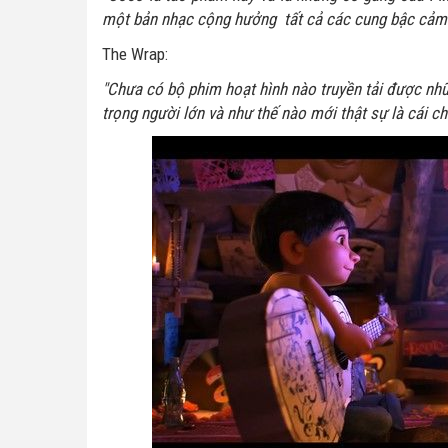
một bản nhạc cộng hưởng tất cả các cung bậc cảm 
The Wrap:
"Chưa có bộ phim hoạt hình nào truyền tải được nhữ
trọng người lớn và như thế nào mới thật sự là cái c