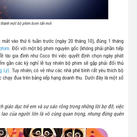
 thành một bộ phim bom tấn mới
 mắt vào thứ 6 tuần trước (ngày 20 tháng 10), đúng 1 tháng
 phim
. Đối với một bộ phim nguyên gốc (không phải phần tiếp
ề tài gia đình như Coco thì việc quyết định chọn ngày phát
iểm gần các kỳ nghỉ lễ tuy nhiên bộ phim sẽ gặp phải đối thủ
g Lý)
. Tuy nhiên, có vẻ như các nhà phê bình rất yêu thích bộ
ộc chạy đua trên bảng xếp hạng doanh thu. Dưới đây là một số
 giáo dục trẻ em và sự sáo rỗng trong những lời bợ đỡ, việc
g lao của người lớn là vô cùng quan trọng, nhưng đừng quên