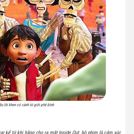
u lời khen có cánh từ giới phê bình
ar kể từ khi hãng cho ra mắt Inside Out, bộ phim là cảm xúc