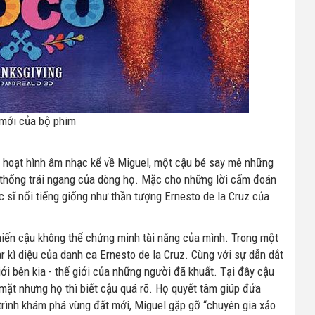
 mới của bộ phim
m hoạt hình âm nhạc kể về Miguel, một cậu bé say mê những
n thống trái ngang của dòng họ. Mặc cho những lời cấm đoán
 sĩ nổi tiếng giống như thần tượng Ernesto de la Cruz của
khiến cậu không thể chứng minh tài năng của mình. Trong một
r kì diệu của danh ca Ernesto de la Cruz. Cùng với sự dẫn dắt
i bên kia - thế giới của những người đã khuất. Tại đây cậu
mặt nhưng họ thì biết cậu quá rõ. Họ quyết tâm giúp đứa
trình khám phá vùng đất mới, Miguel gặp gỡ “chuyên gia xảo