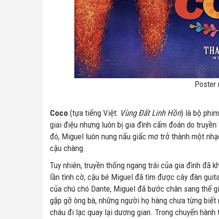
Poster
Coco
(tựa tiếng Việt:
Vùng Đất Linh Hồn
) là bộ phi
giai điệu nhưng luôn bị gia đình cấm đoán do truyề
đó, Miguel luôn nung nấu giấc mơ trở thành một nhạc
cậu chàng.
Tuy nhiên, truyền thống ngang trái của gia đình đã 
lần tình cờ, cậu bé Miguel đã tìm được cây đàn guita
của chú chó Dante, Miguel đã bước chân sang thế giớ
gặp gỡ ông bà, những người họ hàng chưa từng biết 
cháu đi lạc quay lại dương gian. Trong chuyến hành 