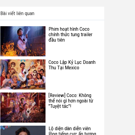
Bài viết liên quan
Phim hoạt hình Coco
chính thức tung trailer
đầu tiên
Coco Lập Kỷ Lục Doanh
Thu Tại Mexico
[Review] Coco: Không
thể nói gì hơn ngoài từ
"Tuyệt tác"!
Lộ diện dàn diễn viên
lồng tiếng cực ấn tượng