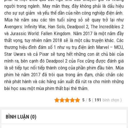
người trong ngành. May măn thay, đây không phải là dấu hiệu
cho sự sụt giảm và yếu thế dần của nền công nghiệp điện ảnh.
Mùa hè năm sau các tên tuổi sừng sỏ sẽ quay trở lại như
Avengers: Infinity War, Han Solo, Deadpool 2, The Incredibles 2
và Jurassic World: Fallen Kingdom. Năm 2017 là một năm đầy
thất vọng, tuy nhiên năm 2018 sẽ là một câu truyện khác. Các
thương hiệu đình đám số 1 như vụ trụ điện ảnh Marvel – MCU,
Star Uwars và cả Pixar sẽ tung hết những con át chủ bài của
mình ra, bên cạnh đó Deadpool 2 của Fox cũng được đánh giá
là sẽ tiếp tục nối tiếp thành công của phần phim đầu tiên. Mùa
phim hè năm 2017 đã trôi qua trong ảm đạm, chắc chắn các
nhà phát hành và các hãng sản xuất đã rút ra cho mình những
bài học sau một mùa phim thất bại thê thảm.
5
/
5
(
191
bình chọn
)
BÌNH LUẬN (0)