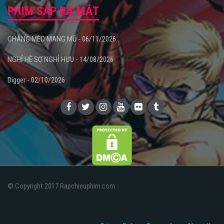
PHIM SẮP RA MẮT
CHÀNG MÈO MANG MŨ - 06/11/2026
NGHỈ HÈ SỢ NGHỈ HƯU - 14/08/2026
Digger - 02/10/2026
© Copyright 2017 Rapchieuphim.com