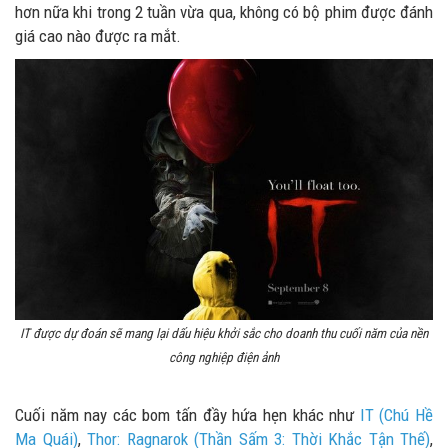
hơn nữa khi trong 2 tuần vừa qua, không có bộ phim được đánh
giá cao nào được ra mắt.
IT được dự đoán sẽ mang lại dấu hiệu khởi sắc cho doanh thu cuối năm của nền
công nghiệp điện ảnh
Cuối năm nay các bom tấn đầy hứa hẹn khác như
IT (Chú Hề
Ma Quái)
,
Thor: Ragnarok (Thần Sấm 3: Thời Khắc Tận Thế)
,