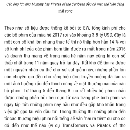
Các ông lớn như Mummy hay Pirates of the Caribean đều có màn thể hiện đáng
thất vọng
Theo như số liệu được thống kê bởi tờ EW, tổng kinh phí cho
các bộ phim của mùa hè 2017 rơi vào khoảng 3.8 tỷ USD, đây là
một con số khá lớn nhưng thực tế thì nó thấp hơn hẳn 14 % với
số kinh phí của các phim bom tấn được ra mắt trong năm 2016
và doanh thu mang về trong mùa hè năm nay cũng là con số
thấp nhất trong 11 năm quay trở lại đây. Rất khó để tìm ra được
một nguyên nhân cụ thể cho sự sụt giảm này, nhưng phần lớn
các chuyên gia đều cho rằng hiệu ứng truyền miệng đã tạo ra
một ảnh hưởng xấu đến thành công về mặt thương mại của các
bộ phim. Từ tháng 5 đến tháng 8. có rất nhiều bộ phim nhận
được những phản hồi tiêu cực từ các trang phê bình phim và
ngay lập tức những phim này hầu như đều gặp khó khăn trong
việc gỡ gạc lại vốn đầu tư. Thông thường thì những phim đến
từ các thương hiệu phim nổi tiếng sẽ vẫn “hái ra tiền” dù cho có
dở đến như thế nào (ví dụ Transformers và Pirates of the