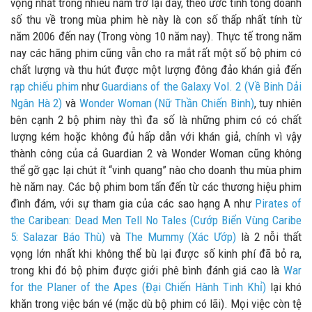
vọng nhất trong nhiều năm trở lại đây, theo ước tính tổng doanh
số thu về trong mùa phim hè này là con số thấp nhất tính từ
năm 2006 đến nay (Trong vòng 10 năm nay). Thực tế trong năm
nay các hãng phim cũng vẫn cho ra mắt rất một số bộ phim có
chất lượng và thu hút được một lượng đông đảo khán giả đến
rạp chiếu phim
như
Guardians of the Galaxy Vol. 2 (Về Binh Dải
Ngân Hà 2)
và
Wonder Woman (Nữ Thần Chiến Binh)
, tuy nhiên
bên cạnh 2 bộ phim này thì đa số là những phim có có chất
lượng kém hoặc không đủ hấp dẫn với khán giả, chính vì vậy
thành công của cả Guardian 2 và Wonder Woman cũng không
thể gỡ gạc lại chút ít “vinh quang” nào cho doanh thu mùa phim
hè năm nay. Các bộ phim bom tấn đến từ các thương hiệu phim
đình đám, với sự tham gia của các sao hạng A như
Pirates of
the Caribean: Dead Men Tell No Tales (Cướp Biển Vùng Caribe
5: Salazar Báo Thù)
và
The Mummy (Xác Ướp)
là 2 nỗi thất
vọng lớn nhất khi không thể bù lại được số kinh phí đã bỏ ra,
trong khi đó bộ phim được giới phê bình đánh giá cao là
War
for the Planer of the Apes (Đại Chiến Hành Tinh Khỉ)
lại khó
khăn trong việc bán vé (mặc dù bộ phim có lãi). Mọi việc còn tệ