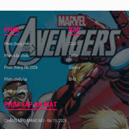
PHIM
RẠP
Phim đang chiếu
CGV
Phim sắp chiếu
Lotte
Phim tháng 08/2026
Galaxy
Phim chiếu lại
BHD
Đánh giá phim
PHIM SẮP RA MẮT
CHÀNG MÈO MANG MŨ - 06/11/2026