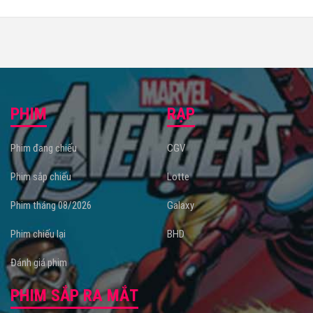
PHIM
RẠP
Phim đang chiếu
CGV
Phim sắp chiếu
Lotte
Phim tháng 08/2026
Galaxy
Phim chiếu lại
BHD
Đánh giá phim
PHIM SẮP RA MẮT