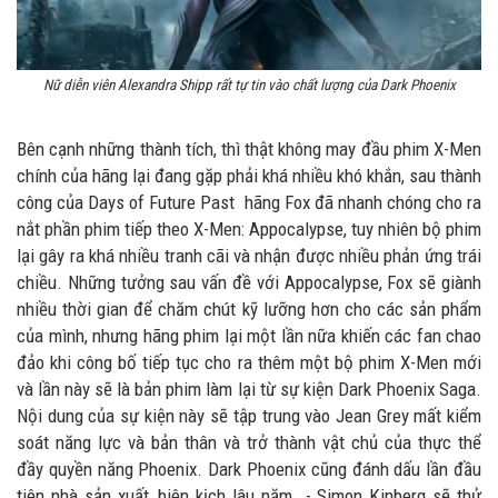
Nữ diễn viên Alexandra Shipp rất tự tin vào chất lượng của Dark Phoenix
Bên cạnh những thành tích, thì thật không may đầu phim X-Men
chính của hãng lại đang gặp phải khá nhiều khó khắn, sau thành
công của Days of Future Past hãng Fox đã nhanh chóng cho ra
nắt phần phim tiếp theo X-Men: Appocalypse, tuy nhiên bộ phim
lại gây ra khá nhiều tranh cãi và nhận được nhiều phản ứng trái
chiều. Những tưởng sau vấn đề với Appocalypse, Fox sẽ giành
nhiều thời gian để chăm chút kỹ lưỡng hơn cho các sản phẩm
của mình, nhưng hãng phim lại một lần nữa khiến các fan chao
đảo khi công bố tiếp tục cho ra thêm một bộ phim X-Men mới
và lần này sẽ là bản phim làm lại từ sự kiện Dark Phoenix Saga.
Nội dung của sự kiện này sẽ tập trung vào Jean Grey mất kiểm
soát năng lực và bản thân và trở thành vật chủ của thực thể
đầy quyền năng Phoenix. Dark Phoenix cũng đánh dấu lần đầu
tiên nhà sản xuất, biên kịch lâu năm - Simon Kinberg sẽ thử