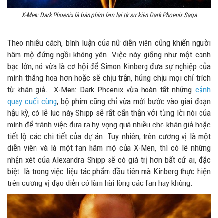
X-Men: Dark Phoenix là bản phim làm lại từ sự kiện Dark Phoenix Saga
Theo nhiều cách, bình luận của nữ diễn viên cũng khiến người
hâm mộ đứng ngồi không yên. Việc này giống như một canh
bạc lớn, nó vừa là cơ hội để Simon Kinberg đưa sự nghiệp của
mình thăng hoa hơn hoặc sẽ chịu trận, hứng chịu mọi chỉ trích
từ khán giả. X-Men: Dark Phoenix vừa hoàn tất những
cảnh
quay cuối cùng
, bộ phim cũng chỉ vừa mới bước vào giai đoạn
hậu kỳ, có lẽ lúc này Shipp sẽ rất cẩn thận với từng lời nói của
mình để tránh việc đưa ra hy vọng quá nhiều cho khán giả hoặc
tiết lộ các chi tiết của dự án. Tuy nhiên, trên cương vị là một
diễn viên và là một fan hâm mộ của X-Men, thì có lẽ những
nhận xét của Alexandra Shipp sẽ có giá trị hơn bất cứ ai, đặc
biệt là trong việc liệu tác phẩm đầu tiên mà Kinberg thực hiện
trên cương vị đạo diễn có làm hài lòng các fan hay không.