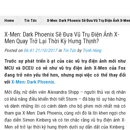
Home
Tin Tức
X-Men: Dark Phoenix Sẽ Đưa Vũ Trụ Điện Ảnh X-Men
X-Men: Dark Phoenix Sẽ Đưa Vũ Trụ Điện Ảnh X-
Men Quay Trở Lại Thời Kỳ Hưng Thịnh?
Posted on
06:41 21/10/2017
in
Tin Tức
by
Trịnh Hùng
Trước sự phát triển ồ ạt của các vũ trụ điện ảnh mới như
MCU và DCEU có vẻ như vũ trụ điện ảnh X-Men của Fox
đang trở nên yếu thế hơn, nhưng mọi việc có thể thay đổi
với
X-Men: Dark Phoenix.
Mới đây, nữ diễn viên Alexandra Shipp – người thủ vai dị nhân
có khả năng điều khiển thời tiết Storm – đã bày tỏ sự hào hứng
và dành những lời có cánh dành cho bộ phim mới nhất mà cô
tham gia X-Men: Dark Phoenix, cùng với đó là lời khen ngợi cho
đạo diễn Simon Kinberg và cô tin chắc rằng vũ trụ điện ảnh X-
Men sẽ trở lại thời kỳ hung thịnh dưới sự dẫn dắt của Kinberg.