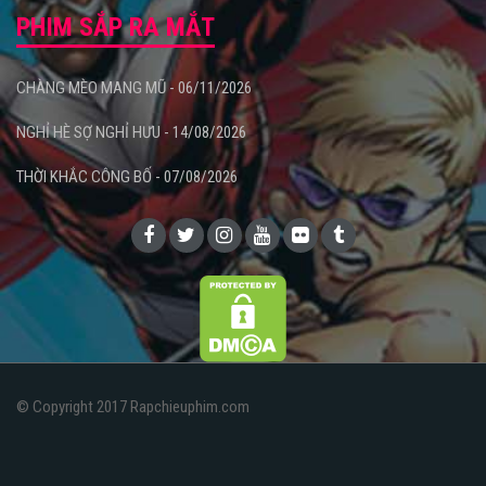
PHIM SẮP RA MẮT
CHÀNG MÈO MANG MŨ - 06/11/2026
NGHỈ HÈ SỢ NGHỈ HƯU - 14/08/2026
THỜI KHẮC CÔNG BỐ - 07/08/2026
© Copyright 2017 Rapchieuphim.com