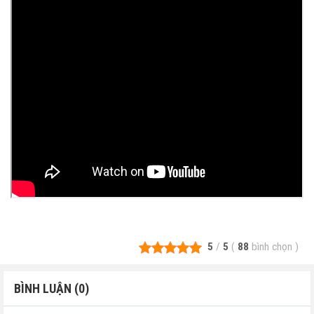
5
/
5
(
88
bình chọn
)
BÌNH LUẬN (0)