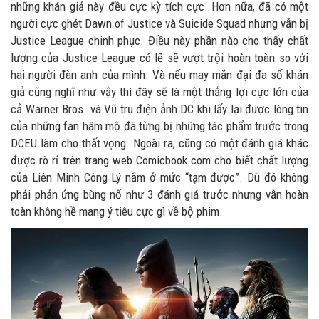
những khán giả này đều cực kỳ tích cực. Hơn nữa, đã có một
người cực ghét Dawn of Justice và Suicide Squad nhưng vẫn bị
Justice League chinh phục. Điều này phần nào cho thấy chất
lượng của Justice League có lẽ sẽ vượt trội hoàn toàn so với
hai người đàn anh của mình. Và nếu may mắn đại đa số khán
giả cũng nghĩ như vậy thì đây sẽ là một thắng lợi cực lớn của
cả Warner Bros. và Vũ trụ điện ảnh DC khi lấy lại được lòng tin
của những fan hâm mộ đã từng bị những tác phẩm trước trong
DCEU làm cho thất vọng. Ngoài ra, cũng có một đánh giá khác
được rò rỉ trên trang web Comicbook.com cho biết chất lượng
của Liên Minh Công Lý nằm ở mức “tạm được”. Dù đó không
phải phản ứng bùng nổ như 3 đánh giá trước nhưng vẫn hoàn
toàn không hề mang ý tiêu cực gì về bộ phim.