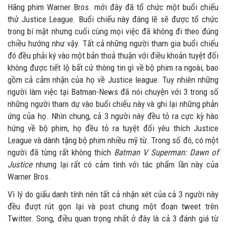
Hãng phim Warner Bros. mới đây đã tổ chức một buổi chiếu
thử Justice League. Buổi chiếu này đáng lẽ sẽ được tổ chức
trong bí mật nhưng cuối cùng mọi việc đã không đi theo đúng
chiều hướng như vậy. Tất cả những người tham gia buổi chiếu
đó đều phải ký vào một bản thoả thuận với điều khoản tuyệt đối
không được tiết lộ bất cứ thông tin gì về bộ phim ra ngoài, bao
gồm cả cảm nhận của họ về Justice league. Tuy nhiên những
người làm việc tại Batman-News đã nói chuyện với 3 trong số
những người tham dự vào buổi chiếu này và ghi lại những phản
ứng của họ. Nhìn chung, cả 3 người này đều tỏ ra cực kỳ hào
hứng về bộ phim, họ đều tỏ ra tuyệt đối yêu thích Justice
League và dành tặng bộ phim nhiều mỹ từ. Trong số đó, có một
người đã từng rất không thích
Batman V Superman: Dawn of
Justice
nhưng lại rất có cảm tình với tác phẩm lần này của
Warner Bros.
Vì lý do giấu danh tính nên tất cả nhận xét của cả 3 người này
đều đượt rút gọn lại và post chung một đoạn tweet trên
Twitter. Song, điều quan trọng nhất ở đây là cả 3 đánh giá từ