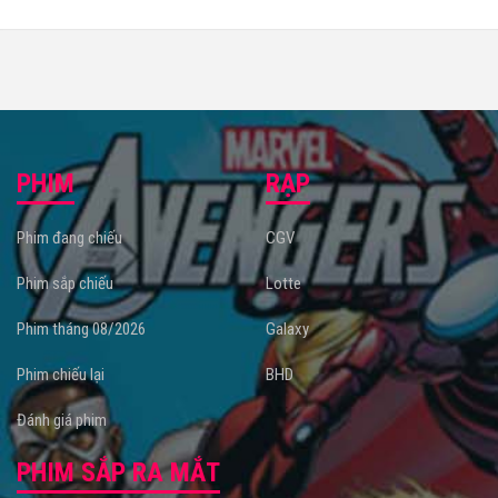
PHIM
RẠP
Phim đang chiếu
CGV
Phim sắp chiếu
Lotte
Phim tháng 08/2026
Galaxy
Phim chiếu lại
BHD
Đánh giá phim
PHIM SẮP RA MẮT