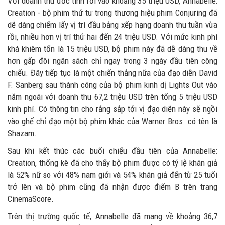
Với doanh thu ước tính rơi vào khoảng 35 triệu USD, Annabelle:
Creation - bộ phim thứ tư trong thương hiệu phim Conjuring đã
dễ dàng chiếm lấy vị trí đầu bảng xếp hạng doanh thu tuần vừa
rồi, nhiều hơn vị trí thứ hai đến 24 triệu USD. Với mức kinh phí
khá khiêm tốn là 15 triệu USD, bộ phim này đã dễ dàng thu về
hơn gấp đôi ngân sách chỉ ngay trong 3 ngày đầu tiên công
chiếu. Đây tiếp tục là một chiến thắng nữa của đạo diễn David
F. Sanberg sau thành công của bộ phim kinh dị Lights Out vào
năm ngoái với doanh thu 67,2 triệu USD trên tổng 5 triệu USD
kinh phí. Có thông tin cho rằng sắp tới vị đạo diễn này sẽ ngồi
vào ghế chỉ đạo một bộ phim khác của Warner Bros. có tên là
Shazam.
Sau khi kết thúc các buổi chiếu đầu tiên của Annabelle:
Creation, thống kê đã cho thấy bộ phim được có tỷ lệ khán giả
là 52% nữ so với 48% nam giới và 54% khán giả đến từ 25 tuổi
trở lên và bộ phim cũng đã nhận được điểm B trên trang
CinemaScore.
Trên thị trường quốc tế, Annabelle đã mang về khoảng 36,7