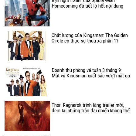
Bạn nghĩ trailer của Spider-Man:
Homecoming đã tiết lộ hết nội dung
phim? Nhầm to rồi nhé!
Chất lượng của Kingsman: The Golden
Circle có thực sự thua xa phần 1?
Doanh thu phòng vé tuần 3 tháng 9:
Mật vụ Kingsman xuất sắc vượt mặt gã
hề ma quái
Thor: Ragnarok trình làng trailer mới,
đem lại những trận đại chiến không thể
mãn nhãn hơn