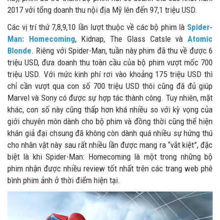
2017 với tổng doanh thu nội địa Mỹ lên đến 97,1 triệu USD.
Các vị trí thứ 7,8,9,10 lần lượt thuộc về các bộ phim là
Spider-
Man: Homecoming
, Kidnap, The Glass Catsle và
Atomic
Blonde
. Riêng với Spider-Man, tuần này phim đã thu về được 6
triệu USD, đưa doanh thu toàn cầu của bộ phim vượt mốc 700
triệu USD. Với mức kinh phí rơi vào khoảng 175 triệu USD thì
chỉ cần vượt qua con số 700 triệu USD thôi cũng đã đủ giúp
Marvel và Sony có được sự hợp tác thành công. Tuy nhiên, mặt
khác, con số này cũng thấp hơn khá nhiều so với kỳ vọng của
giới chuyên môn dành cho bộ phim và đồng thời cũng thể hiện
khán giả đại chsung đã không còn dành quá nhiều sự hứng thú
cho nhân vật này sau rất nhiều lần được mang ra “vắt kiệt”, đặc
biệt là khi Spider-Man: Homecoming là một trong những bộ
phim nhận được nhiều review tốt nhất trên các trang web phê
bình phim ảnh ở thời điểm hiện tại.