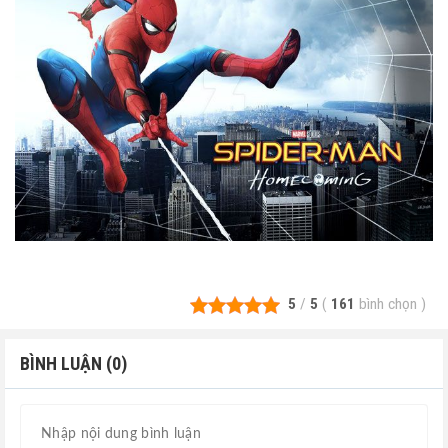
5
/
5
(
161
bình chọn
)
BÌNH LUẬN (0)