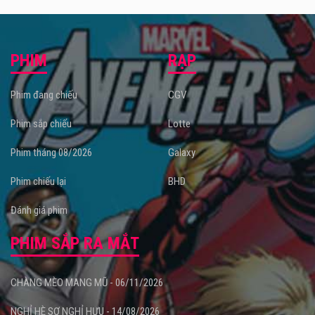
PHIM
RẠP
Phim đang chiếu
CGV
Phim sắp chiếu
Lotte
Phim tháng 08/2026
Galaxy
Phim chiếu lại
BHD
Đánh giá phim
PHIM SẮP RA MẮT
CHÀNG MÈO MANG MŨ - 06/11/2026
NGHỈ HÈ SỢ NGHỈ HƯU - 14/08/2026