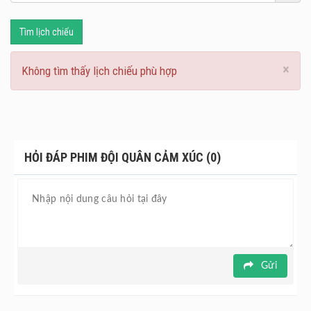
hiện, số phận của các emojis phụ thuộc vào 3 bạn trẻ, họ
đứng trước lựa chọn là cứu thành phố Textopolis hoặc bị
Tìm lịch chiếu
xóa bỏ vĩnh viễn.
×
Không tìm thấy lịch chiếu phù hợp
HỎI ĐÁP PHIM ĐỘI QUÂN CẢM XÚC (0)
Gửi