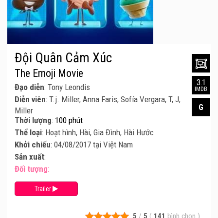
Đội Quân Cảm Xúc
The Emoji Movie
3.1
Đạo diễn
: Tony Leondis
IMDB
Diễn viên
: T.j. Miller, Anna Faris, Sofía Vergara, T, J,
G
Miller
Thời lượng
:
100 phút
Thể loại
: Hoạt hình, Hài, Gia Đình, Hài Hước
Khởi chiếu
: 04/08/2017 tại Việt Nam
Sản xuất
:
Đối tượng
:
Trailer
5
/
5
(
141
bình chọn
)