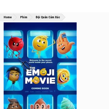
»
»
Home
Phim
Đội Quân Cảm Xúc