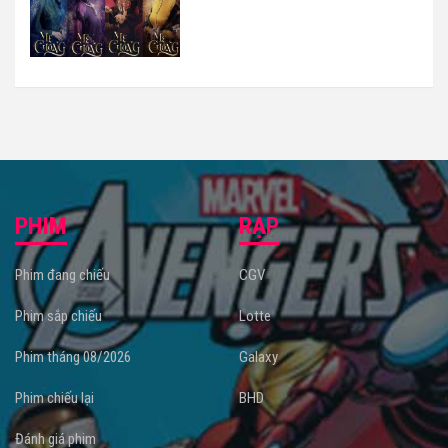
PHIM
RẠP
Phim đang chiếu
CGV
Phim sắp chiếu
Lotte
Phim tháng 08/2026
Galaxy
Phim chiếu lại
BHD
Đánh giá phim