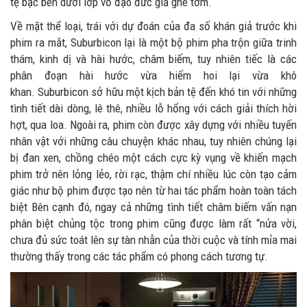
tệ bạc bên dưới lớp vỏ đạo đức giả ghê tởm.
Về mặt thể loại, trái với dự đoán của đa số khán giả trước khi
phim ra mắt, Suburbicon lại là một bộ phim pha trộn giữa trinh
thám, kinh dị và hài hước, châm biếm, tuy nhiên tiếc là các
phân đoạn hài hước vừa hiếm hoi lại vừa khô
khan. Suburbicon sở hữu một kịch bản tệ đến khó tin với những
tình tiết dài dòng, lê thê, nhiều lỗ hổng với cách giải thích hời
hợt, qua loa. Ngoài ra, phim còn được xây dựng với nhiều tuyến
nhân vật với những câu chuyện khác nhau, tuy nhiên chúng lại
bị đan xen, chồng chéo một cách cực kỳ vụng về khiến mạch
phim trở nên lỏng lẻo, rời rạc, thậm chí nhiều lúc còn tạo cảm
giác như bộ phim được tạo nên từ hai tác phẩm hoàn toàn tách
biệt Bên cạnh đó, ngay cả những tình tiết châm biếm vấn nạn
phân biệt chủng tộc trong phim cũng được làm rất “nửa vời,
chưa đủ sức toát lên sự tàn nhẫn của thời cuộc và tính mỉa mai
thường thấy trong các tác phẩm có phong cách tương tự.