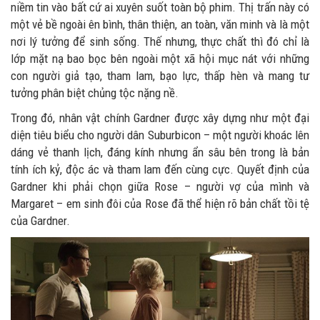
niềm tin vào bất cứ ai xuyên suốt toàn bộ phim. Thị trấn này có
một vẻ bề ngoài ên bình, thân thiện, an toàn, văn minh và là một
nơi lý tưởng để sinh sống. Thế nhưng, thực chất thì đó chỉ là
lớp mặt nạ bao bọc bên ngoài một xã hội mục nát với những
con người giả tạo, tham lam, bạo lực, thấp hèn và mang tư
tưởng phân biệt chủng tộc nặng nề.
Trong đó, nhân vật chính Gardner được xây dựng như một đại
diện tiêu biểu cho người dân Suburbicon – một người khoác lên
dáng vẻ thanh lịch, đáng kính nhưng ẩn sâu bên trong là bản
tính ích kỷ, độc ác và tham lam đến cùng cực. Quyết định của
Gardner khi phải chọn giữa Rose – người vợ của mình và
Margaret – em sinh đôi của Rose đã thể hiện rõ bản chất tồi tệ
của Gardner.