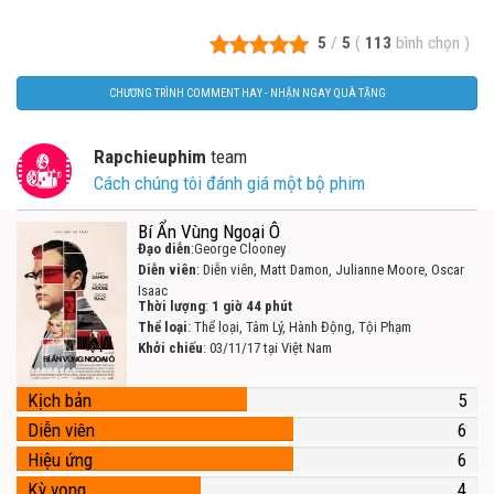
5
/
5
(
113
bình chọn
)
CHƯƠNG TRÌNH COMMENT HAY - NHẬN NGAY QUÀ TẶNG
Rapchieuphim
team
Cách chúng tôi đánh giá một bộ phim
Bí Ẩn Vùng Ngoại Ô
Đạo diễn
:George Clooney
Diễn viên
: Diễn viên, Matt Damon, Julianne Moore, Oscar
Isaac
Thời lượng
:
1 giờ 44 phút
Thể loại
: Thể loại, Tâm Lý, Hành Động, Tội Phạm
Khởi chiếu
: 03/11/17 tại Việt Nam
Kịch bản
5
Diễn viên
6
Hiệu ứng
6
Kỳ vọng
4