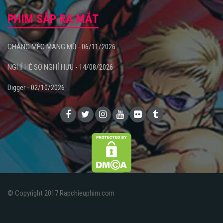
PHIM SẮP RA MẮT
CHÀNG MÈO MANG MŨ - 06/11/2026
NGHỈ HÈ SỢ NGHỈ HƯU - 14/08/2026
Digger - 02/10/2026
© Copyright 2017 Rapchieuphim.com