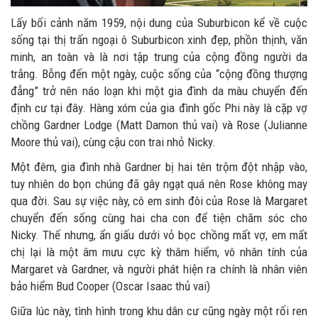
Lấy bối cảnh năm 1959, nội dung của Suburbicon kể về cuộc
sống tại thị trấn ngoại ô Suburbicon xinh đẹp, phồn thịnh, văn
minh, an toàn và là nơi tập trung của cộng đồng người da
trắng. Bỗng đến một ngày, cuộc sống của “cộng đồng thượng
đẳng” trở nên náo loạn khi một gia đình da màu chuyển đến
định cư tại đây. Hàng xóm của gia đình gốc Phi này là cặp vợ
chồng Gardner Lodge (Matt Damon thủ vai) và Rose (Julianne
Moore thủ vai), cùng cậu con trai nhỏ Nicky.
Một đêm, gia đình nhà Gardner bị hai tên trộm đột nhập vào,
tuy nhiên do bọn chúng đã gây ngạt quá nên Rose không may
qua đời. Sau sự việc này, cô em sinh đôi của Rose là Margaret
chuyển đến sống cùng hai cha con để tiện chăm sóc cho
Nicky. Thế nhưng, ẩn giấu dưới vỏ bọc chồng mất vợ, em mất
chị lại là một âm mưu cực kỳ thâm hiểm, vô nhân tính của
Margaret và Gardner, và người phát hiện ra chính là nhân viên
bảo hiểm Bud Cooper (Oscar Isaac thủ vai)
Giữa lúc này, tình hình trong khu dân cư cũng ngày một rối ren