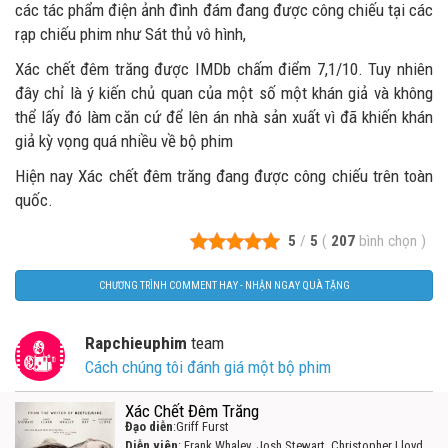
các tác phẩm điện ảnh đình đám đang được công chiếu tại các
rạp chiếu phim như Sát thủ vô hình,
Xác chết đêm trăng được IMDb chấm điểm 7,1/10. Tuy nhiên
đây chỉ là ý kiến chủ quan của một số một khán giả và không
thể lấy đó làm căn cứ để lên án nhà sản xuất vì đã khiến khán
giả kỳ vọng quá nhiều về bộ phim
Hiện nay Xác chết đêm trăng đang được công chiếu trên toàn
quốc.
5
/
5
(
207
bình chọn
)
CHƯƠNG TRÌNH COMMENT HAY - NHẬN NGAY QUÀ TẶNG
Rapchieuphim
team
Cách chúng tôi đánh giá một bộ phim
Xác Chết Đêm Trăng
Đạo diễn
:Griff Furst
Diễn viên
: Frank Whaley, Josh Stewart, Christopher Lloyd,