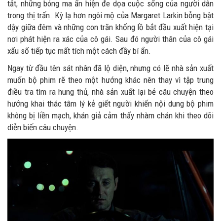
tắt, những bóng ma ẩn hiện đe dọa cuộc sống của người dân
trong thị trấn. Kỳ lạ hơn ngôi mộ của Margaret Larkin bỗng bật
dậy giữa đêm và những con trăn khổng lồ bắt đầu xuất hiện tại
nơi phát hiện ra xác của cô gái. Sau đó người thân của cô gái
xấu số tiếp tục mất tích một cách đầy bí ẩn.
Ngay từ đầu tên sát nhân đã lộ diện, nhưng có lẽ nhà sản xuất
muốn bộ phim rẽ theo một hướng khác nên thay vì tập trung
điều tra tìm ra hung thủ, nhà sản xuất lại bẻ câu chuyện theo
hướng khai thác tâm lý kẻ giết người khiến nội dung bộ phim
không bị liền mạch, khán giả cảm thấy nhàm chán khi theo dõi
diễn biến câu chuyện.