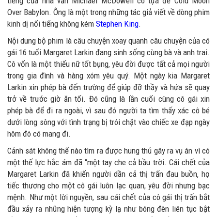
tiếng của nhà văn Michael McDowell có tựa đề Cold Moon
Over Babylon. Ông là một trong những tác giả viết về dòng phim
kinh dị nổi tiếng không kém
Stephen King
.
Nội dung bộ phim là câu chuyện xoay quanh câu chuyện của cô
gái 16 tuổi Margaret Larkin đang sinh sống cùng bà và anh trai.
Cô vốn là một thiếu nữ tốt bụng, yêu đời được tất cả mọi người
trong gia đình và hàng xóm yêu quý. Một ngày kia Margaret
Larkin xin phép bà đến trường để giúp đỡ thầy và hứa sẽ quay
trở về trước giờ ăn tối. Đó cũng là lần cuối cùng cô gái xin
phép bà để đi ra ngoài, vì sau đó người ta tìm thấy xác cô bé
dưới lòng sông với tình trạng bị trói chặt vào chiếc xe đạp ngày
hôm đó cô mang đi.
Cảnh sát không thể nào tìm ra được hung thủ gây ra vụ án vì có
một thế lực hắc ám đã “một tay che cả bầu trời. Cái chết của
Margaret Larkin đã khiến người dần cả thị trấn đau buồn, họ
tiếc thương cho một cô gái luôn lạc quan, yêu đời nhưng bạc
mệnh. Như một lời nguyền, sau cái chết của cô gái thị trấn bắt
đầu xảy ra những hiện tượng kỳ lạ như bóng đèn liên tục bật