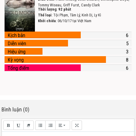
Tommy Wiseau, Griff Furst, Candy Clark
Thời lượng
:
92 phút
Thể loại
: Tội Phạm, Tâm Lý, Kinh Dị, Ly Kì
Khởi chiếu
: 06/10/17 tại Việt Nam
Kịch bản
6
Diễn viên
5
Hiệu ứng
3
Kỳ vọng
8
Tổng điểm
6
Bình luận (0)