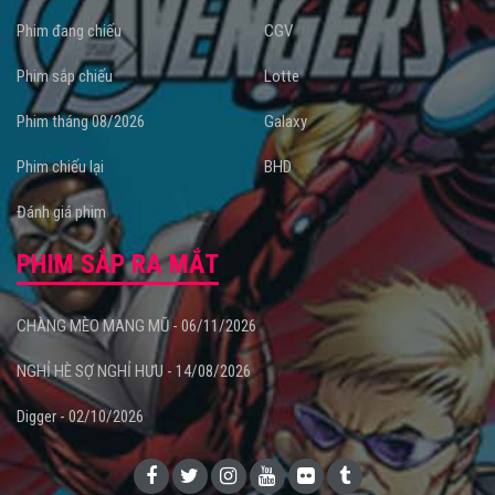
Phim đang chiếu
CGV
Phim sắp chiếu
Lotte
Phim tháng 08/2026
Galaxy
Phim chiếu lại
BHD
Đánh giá phim
PHIM SẮP RA MẮT
CHÀNG MÈO MANG MŨ - 06/11/2026
NGHỈ HÈ SỢ NGHỈ HƯU - 14/08/2026
Digger - 02/10/2026