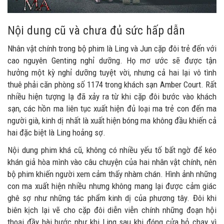
Nội dung cũ và chưa đủ sức hấp dẫn
Nhân vật chính trong bộ phim là Ling và Jun cặp đôi trẻ đến với
cao nguyên Genting nghỉ dưỡng. Họ mơ ước sẽ được tận
hưởng một kỳ nghỉ dưỡng tuyệt vời, nhưng cả hai lại vô tình
thuê phải căn phòng số 1174 trong khách sạn Amber Court. Rất
nhiều hiện tượng lạ đã xảy ra từ khi cặp đôi bước vào khách
sạn, các hồn ma liên tục xuất hiện đủ loại ma trẻ con đến ma
người già, kinh dị nhất là xuất hiện bóng ma không đầu khiến cả
hai đặc biệt là Ling hoảng sợ.
Nội dung phim khá cũ, không có nhiều yếu tố bất ngờ để kéo
khán giả hòa mình vào câu chuyện của hai nhân vật chính, nên
bộ phim khiến người xem cảm thấy nhàm chán. Hình ảnh những
con ma xuất hiện nhiều nhưng không mang lại được cảm giác
ghê sợ như những tác phẩm kinh dị của phương tây. Đôi khi
biên kịch lại vẽ cho cặp đôi diễn viễn chính những đoạn hội
thoại đầy hài hước như khi Ling sau khi đóng cửa bỏ chạy vì