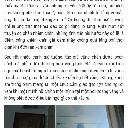
thấy ma đã tâm sự với anh người yêu: “Cô ấy tội quá, tụi mình
còn không chịu hỏi thăm”; hoặc khi nam chính lo lắng vì mắc
ung thư, cô lại nhẹ nhàng an ủi: “Chỉ là ung thư thôi mà” – vâng
chỉ là ung thư thôi mà đâu có gì đáng lo lắng. Giữa một cốt
truyện có phần nhàm chán, những tình tiết hài hước này có lẽ là
điểm sáng khiến khán giả cảm thấy không quá lãng phí thời
gian khi đến rạp xem phim.
Sau rất nhiều cảnh giả tưởng, tác giả cũng chèn được phân
cảnh có phần đời thường hơn vào phim. Đó là cảnh khi Ling
ngồi một mình trong ô tô, còn Jun đi dò sóng điện thoại hi vọng
tìm được sự giúp đỡ do chiếc xe của họ hết xăng. Không khí u
ám trong phim mang lại một chút cảm giác ghê rợn cho người
xem khi một mình nữ chính một mình tại một nơi hoang vắng và
không biết được điều bất ngờ gì có thể xảy ra.