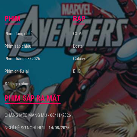
PHIM
RẠP
Phim đang chiếu
CGV
Phim sắp chiếu
Lotte
Phim tháng 08/2026
Galaxy
Phim chiếu lại
BHD
Đánh giá phim
PHIM SẮP RA MẮT
CHÀNG MÈO MANG MŨ - 06/11/2026
NGHỈ HÈ SỢ NGHỈ HƯU - 14/08/2026