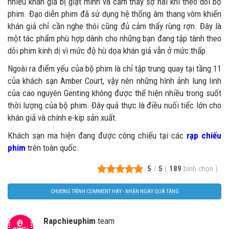
nhiều khán giả bị giật mình và cảm thấy sợ hãi khi theo dõi bộ
phim. Đạo diễn phim đã sử dụng hệ thống âm thang vòm khiến
khán giả chỉ cần nghe thôi cũng đủ cảm thấy rùng rợn. Đây là
một tác phẩm phù hợp dành cho những bạn đang tập tành theo
dõi phim kinh dị vì mức độ hù dọa khán giả vẫn ở mức thấp.
Ngoài ra điểm yếu của bộ phim là chỉ tập trung quay tại tầng 11
của khách sạn Amber Court, vậy nên những hình ảnh lung linh
của cao nguyên Genting không được thể hiện nhiều trong suốt
thời lượng của bộ phim. Đây quả thực là điều nuối tiếc lớn cho
khán giả và chính e-kip sản xuất.
Khách sạn ma hiện đang được công chiếu tại các
rạp chiếu
phim
trên toàn quốc.
5
/
5
(
189
bình chọn
)
CHƯƠNG TRÌNH COMMENT HAY - NHẬN NGAY QUÀ TẶNG
Rapchieuphim
team