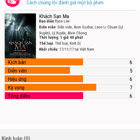
Cách chúng tôi đánh giá một bộ phim
Khách Sạn Ma
Đạo diễn
:Ryon Lee
Diễn viên
: Diễn viên, Aom Sushar, Leon Li Chuan (Lý
Xuyên), Lý Xuyên, Alvin Chong
Thời lượng
:
1 giờ 40 phút
Thể loại
: Thể loại, Kinh Dị
Khởi chiếu
: 17/11/17 tại Việt Nam
Kịch bản
6
Diễn viên
5
Hiệu ứng
6
Kỳ vọng
7
Tổng điểm
6
Bình luận (0)