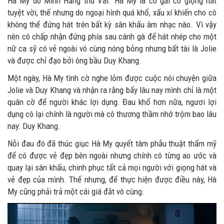
Hà My do Minh Hằng thủ Vai. Hà My là cô gái có giọng hát
tuyệt vời, thế nhưng do ngoại hình quá khổ, xấu xí khiến cho cô
không thể đứng hát trên bất kỳ sân khấu âm nhạc nào. Vì vậy
nên cô chấp nhận đứng phía sau cánh gà để hát nhép cho một
nữ ca sỹ có vẻ ngoài vô cùng nóng bỏng nhưng bất tài là Jolie
và được chỉ đạo bởi ông bầu Duy Khang.
Một ngày, Hà My tình cờ nghe lỏm được cuộc nói chuyện giữa
Jolie và Duy Khang và nhận ra rằng bấy lâu nay mình chỉ là một
quân cờ để người khác lợi dụng. Đau khổ hơn nữa, ngươi lợi
dụng cô lại chính là người mà cô thương thầm nhớ trộm bao lâu
nay: Duy Khang.
Nỗi đau đó đã thúc giục Hà My quyết tâm phẫu thuật thẩm mỹ
để có được vẻ đẹp bên ngoài nhưng chính cô từng ao ước và
quay lại sân khấu, chinh phục tất cả mọi người với giọng hát và
vẻ đẹp của mình. Thế nhưng, để thực hiện được điều này, Hà
My cũng phải trả một cái giá đắt vô cùng.