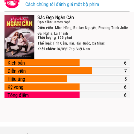
Cách chúng tôi đánh giá một bộ phim
Sắc Đẹp Ngàn Cân
Đạo diễn
:James Ngô
Diễn viên
: Minh Hằng, Rocker Nguyễn, Phương Trinh Jolie,
Đại Nghĩa, La Thành
Thời lượng
:
100 phút
Thể loại
: Tình Cảm, Hài, Hài Hước, Ca Nhạc
Khởi chiếu
: 04/08/17 tại Việt Nam
Kịch bản
6
Diễn viên
7
Hiệu ứng
5
Kỳ vọng
6
Tổng điểm
6