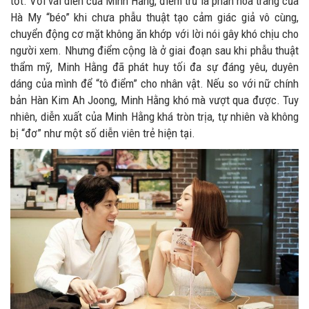
tốt. Với vai diễn của Minh Hằng, điểm trừ là phần hóa trang của
Hà My “béo” khi chưa phẫu thuật tạo cảm giác giả vô cùng,
chuyển động cơ mặt không ăn khớp với lời nói gây khó chịu cho
người xem. Nhưng điểm cộng là ở giai đoạn sau khi phẫu thuật
thẩm mỹ, Minh Hằng đã phát huy tối đa sự đáng yêu, duyên
dáng của mình để “tô điểm” cho nhân vật. Nếu so với nữ chính
bản Hàn Kim Ah Joong, Minh Hằng khó mà vượt qua được. Tuy
nhiên, diễn xuất của Minh Hằng khá tròn trịa, tự nhiên và không
bị “đơ” như một số diễn viên trẻ hiện tại.