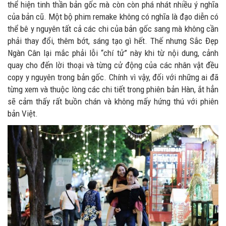
thể hiện tinh thần bản gốc mà còn còn phá nhát nhiều ý nghĩa
của bản cũ. Một bộ phim remake không có nghĩa là đạo diễn có
thể bê y nguyên tất cả các chi của bản gốc sang mà không cần
phải thay đổi, thêm bớt, sáng tạo gì hết. Thế nhưng Sắc Đẹp
Ngàn Cân lại mắc phải lỗi “chí tử” này khi từ nội dung, cảnh
quay cho đến lời thoại và từng cử động của các nhân vật đều
copy y nguyên trong bản gốc. Chính vì vậy, đối với những ai đã
từng xem và thuộc lòng các chi tiết trong phiên bản Hàn, ắt hẳn
sẽ cảm thấy rất buồn chán và không mấy hứng thú với phiên
bản Việt.