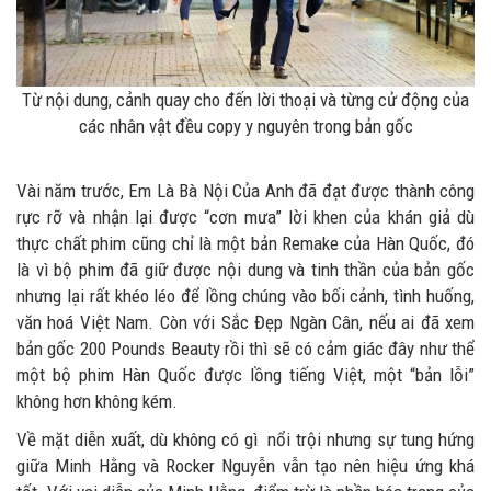
Từ nội dung, cảnh quay cho đến lời thoại và từng cử động của
các nhân vật đều copy y nguyên trong bản gốc
Vài năm trước, Em Là Bà Nội Của Anh đã đạt được thành công
rực rỡ và nhận lại được “cơn mưa” lời khen của khán giả dù
thực chất phim cũng chỉ là một bản Remake của Hàn Quốc, đó
là vì bộ phim đã giữ được nội dung và tinh thần của bản gốc
nhưng lại rất khéo léo để lồng chúng vào bối cảnh, tình huống,
văn hoá Việt Nam. Còn với Sắc Đẹp Ngàn Cân, nếu ai đã xem
bản gốc 200 Pounds Beauty rồi thì sẽ có cảm giác đây như thể
một bộ phim Hàn Quốc được lồng tiếng Việt, một “bản lỗi”
không hơn không kém.
Về mặt diễn xuất, dù không có gì nổi trội nhưng sự tung hứng
giữa Minh Hằng và Rocker Nguyễn vẫn tạo nên hiệu ứng khá