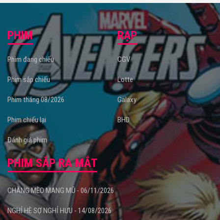
PHIM
RẠP
Phim đang chiếu
CGV
Phim sắp chiếu
Lotte
Phim tháng 08/2026
Galaxy
Phim chiếu lại
BHD
Đánh giá phim
PHIM SẮP RA MẮT
CHÀNG MÈO MANG MŨ - 06/11/2026
NGHỈ HÈ SỢ NGHỈ HƯU - 14/08/2026