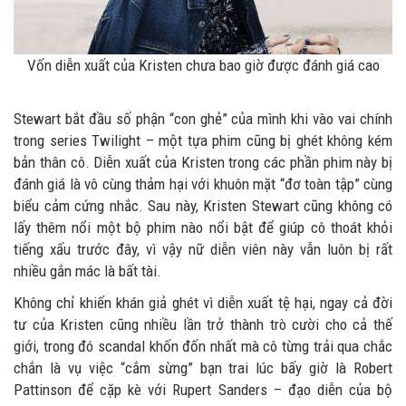
Vốn diễn xuất của Kristen chưa bao giờ được đánh giá cao
Stewart bắt đầu số phận “con ghẻ” của mình khi vào vai chính
trong series Twilight – một tựa phim cũng bị ghét không kém
bản thân cô. Diễn xuất của Kristen trong các phần phim này bị
đánh giá là vô cùng thảm hại với khuôn mặt “đơ toàn tập” cùng
biểu cảm cứng nhắc. Sau này, Kristen Stewart cũng không có
lấy thêm nổi một bộ phim nào nổi bật để giúp cô thoát khỏi
tiếng xấu trước đây, vì vậy nữ diễn viên này vẫn luôn bị rất
nhiều gắn mác là bất tài.
Không chỉ khiến khán giả ghét vì diễn xuất tệ hại, ngay cả đời
tư của Kristen cũng nhiều lần trở thành trò cười cho cả thế
giới, trong đó scandal khốn đốn nhất mà cô từng trải qua chắc
chắn là vụ việc “cắm sừng” bạn trai lúc bấy giờ là Robert
Pattinson để cặp kè với Rupert Sanders – đạo diễn của bộ