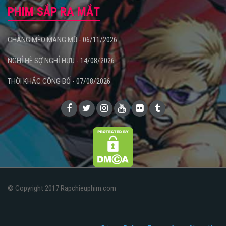
PHIM SẮP RA MẮT
CHÀNG MÈO MANG MŨ - 06/11/2026
NGHỈ HÈ SỢ NGHỈ HƯU - 14/08/2026
THỜI KHẮC CÔNG BỐ - 07/08/2026
© Copyright 2017 Rapchieuphim.com