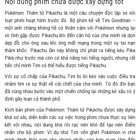
Nội dung phim chưa được xây dựng tốt
Pokémon: Thám tử Pikachu là một câu chuyện độc lập so với
loạt phim hoạt hình trước đó. Bộ phim kể về Tim Goodman –
một anh chàng không hề có thiện cảm với Pokémon nhưng lại
vô tình gặp được Pikachu khi đến căn hộ của cha mình và dọn
dẹp đồ cho ông sau khi ông mất mạng trong một vụ tai nạn
thảm khốc. Pikachu lần này không chỉ phát ra tiếng kêu Pika
Pikà như trước mà còn có khả năng nói tiếng người, nhưng rất
tiếc chỉ mình Tim có thể hiểu được tiếng Pikachu.
Với sự cố chấp của Pikachu, Tim bị lôi kéo vào cuộc điều tra
nhằm tìm ra sự thật về cái chết của cha mình. Từ đó đôi bạn
đã cùng nhau bước vào một chiến chống lại những kẻ xấu có ý
định gây loạn cả thành phố.
Kịch bản phim của Pokémon: Thám tử Pikachu được xây dựng
khá sơ sài, diễn biến các sự việc trong phim chưa thực sự liên
kết với nhau, nội dung khá rời rạc nên khó để tạo nên điểm
nhấn cho bộ phim. Ví dụ như Tim vốn ghét Pokémon vì cha
mình dành thời gian cho chúng nhiều còn hơn quan tâm đến