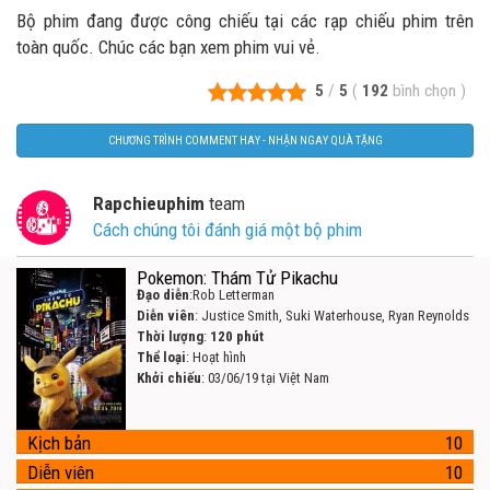
Bộ phim đang được công chiếu tại các rạp chiếu phim trên
toàn quốc. Chúc các bạn xem phim vui vẻ.
5
/
5
(
192
bình chọn
)
CHƯƠNG TRÌNH COMMENT HAY - NHẬN NGAY QUÀ TẶNG
Rapchieuphim
team
Cách chúng tôi đánh giá một bộ phim
Pokemon: Thám Tử Pikachu
Đạo diễn
:Rob Letterman
Diễn viên
: Justice Smith, Suki Waterhouse, Ryan Reynolds
Thời lượng
:
120 phút
Thể loại
: Hoạt hình
Khởi chiếu
: 03/06/19 tại Việt Nam
Kịch bản
10
Diễn viên
10