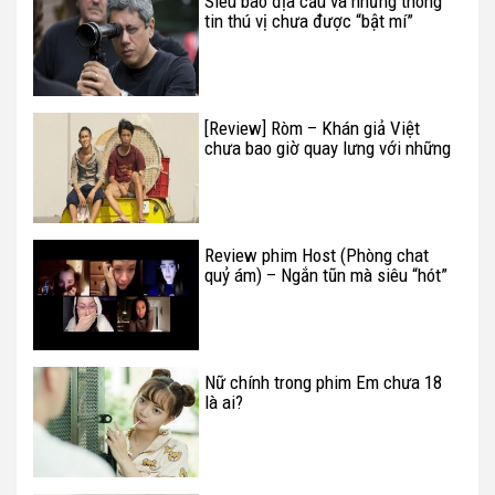
Siêu bão địa cầu và những thông
tin thú vị chưa được “bật mí”
[Review] Ròm – Khán giả Việt
chưa bao giờ quay lưng với những
phim Việt chất lượng
Review phim Host (Phòng chat
quỷ ám) – Ngắn tũn mà siêu “hót”
Nữ chính trong phim Em chưa 18
là ai?