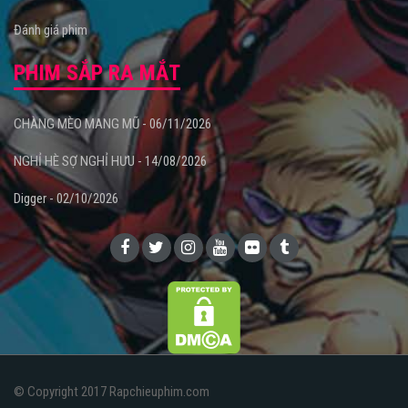
Đánh giá phim
PHIM SẮP RA MẮT
CHÀNG MÈO MANG MŨ - 06/11/2026
NGHỈ HÈ SỢ NGHỈ HƯU - 14/08/2026
Digger - 02/10/2026
© Copyright 2017 Rapchieuphim.com