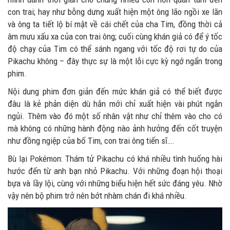
con trai; hay như bỗng dưng xuất hiện một ông lão ngồi xe lăn
và ông ta tiết lộ bí mật về cái chết của cha Tim, đồng thời cả
âm mưu xấu xa của con trai ông; cuối cùng khán giả có để ý tốc
độ chạy của Tim có thể sánh ngang với tốc độ rơi tự do của
Pikachu không – đây thực sự là một lỗi cực kỳ ngớ ngẩn trong
phim.
Nội dung phim đơn giản đến mức khán giả có thể biết được
đâu là kẻ phản diện dù hắn mới chỉ xuất hiện vài phút ngắn
ngủi. Thêm vào đó một số nhân vật như chỉ thêm vào cho có
mà không có những hành động nào ảnh hưởng đến cốt truyện
như đồng ngiệp của bố Tim, con trai ông tiến sĩ….
Bù lại Pokémon: Thám tử Pikachu có khá nhiều tình huống hài
hước đến từ anh bạn nhỏ Pikachu. Với những đoạn hội thoại
bựa và lầy lội, cùng với những biểu hiện hết sức đáng yêu. Nhờ
vậy nên bộ phim trở nên bớt nhàm chán đi khá nhiều.