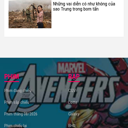
Những vai diễn có như không của
sao Trung trong bom tấn
Hollywood
PHIM
RẠP
Phim đang chiếu
CGV
Phim sắp chiếu
Lotte
Phim tháng 08/2026
Galaxy
Phim chiếu lại
BHD