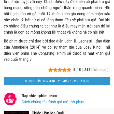
lỡ cơ hội tuyệt vời này. Chính điều này đã khiến cô phải trả giá
bằng mạng sống của những người thân xung quanh mình. Nỗi
bất hạnh của cô gái tuổi 17 khiến khán giả càng cảm nhận sâu
sắc chân lý: bất cứ ai có lòng tham đều sẽ phải trả giá. Đôi khi
có những điều chúng ta coi như là điều may mắn trời bạn thì lại
chính là cơn ác mộng không lối thoát và không hề có hồi kết.
Bộ phim được chỉ đạo bởi đạo diễn John R. Leonetti - đạo diễn
của Annabelle (2014) và có sự tham gia của Joey King – nữ
diễn viên phim The Conjuring. Phim sẽ được ra mắt khán giả
vào cuối tháng 7.
5
/
5
(
243
bình chọn
)
CHƯƠNG TRÌNH COMMENT HAY - NHẬN NGAY QUÀ TẶNG
Rapchieuphim
team
Cách chúng tôi đánh giá một bộ phim
Chiếc Hộp Ma Quái