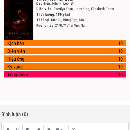
Đạo diễn
:John R. Leonetti
Diễn viên
: Sherilyn Fenn, Joey King, Elisabeth Röhm
Thời lượng
:
100 phút
Thể loại
: Kinh Dị, Rùng Rợn, Ma
Khởi chiếu
: 21/07/17 tại Việt Nam
Kịch bản
10
Diễn viên
10
Hiệu ứng
10
Kỳ vọng
10
Tổng điểm
10
Bình luận (0)