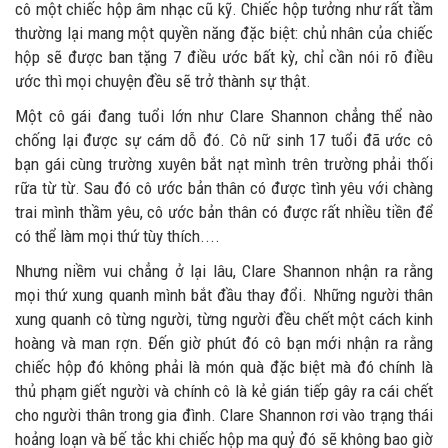
cô một chiếc hộp âm nhạc cũ kỹ. Chiếc hộp tưởng như rất tầm
thường lại mang một quyền năng đặc biệt: chủ nhân của chiếc
hộp sẽ được ban tặng 7 điều ước bất kỳ, chỉ cần nói rõ điều
ước thì mọi chuyện đều sẽ trở thành sự thật.
Một cô gái đang tuổi lớn như Clare Shannon chẳng thể nào
chống lại được sự cám dỗ đó. Cô nữ sinh 17 tuổi đã ước cô
bạn gái cùng trường xuyên bắt nạt mình trên trường phải thối
rữa từ từ. Sau đó cô ước bản thân có được tình yêu với chàng
trai mình thầm yêu, cô ước bản thân có được rất nhiều tiền để
có thể làm mọi thứ tùy thích....
Nhưng niềm vui chẳng ở lại lâu, Clare Shannon nhận ra rằng
mọi thứ xung quanh mình bắt đầu thay đổi. Những người thân
xung quanh cô từng người, từng người đều chết một cách kinh
hoàng và man rợn. Đến giờ phút đó cô bạn mới nhận ra rằng
chiếc hộp đó không phải là món quà đặc biệt mà đó chính là
thủ phạm giết người và chính cô là kẻ gián tiếp gây ra cái chết
cho người thân trong gia đình. Clare Shannon rơi vào trạng thái
hoảng loạn và bế tắc khi chiếc hộp ma quỷ đó sẽ không bao giờ