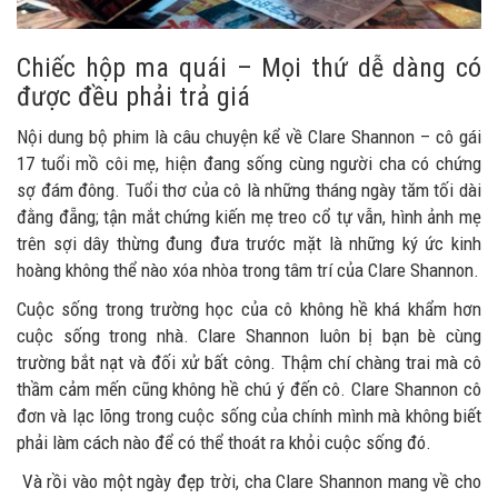
Chiếc hộp ma quái – Mọi thứ dễ dàng có
được đều phải trả giá
Nội dung bộ phim là câu chuyện kể về Clare Shannon – cô gái
17 tuổi mồ côi mẹ, hiện đang sống cùng người cha có chứng
sợ đám đông. Tuổi thơ của cô là những tháng ngày tăm tối dài
đằng đẵng; tận mắt chứng kiến mẹ treo cổ tự vẫn, hình ảnh mẹ
trên sợi dây thừng đung đưa trước mặt là những ký ức kinh
hoàng không thể nào xóa nhòa trong tâm trí của Clare Shannon.
Cuộc sống trong trường học của cô không hề khá khẩm hơn
cuộc sống trong nhà. Clare Shannon luôn bị bạn bè cùng
trường bắt nạt và đối xử bất công. Thậm chí chàng trai mà cô
thầm cảm mến cũng không hề chú ý đến cô. Clare Shannon cô
đơn và lạc lõng trong cuộc sống của chính mình mà không biết
phải làm cách nào để có thể thoát ra khỏi cuộc sống đó.
Và rồi vào một ngày đẹp trời, cha Clare Shannon mang về cho