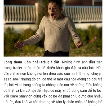
Lòng tham luôn phải trả giá đắt:
Những hình ảnh đầu tiên
trong trailer chắc chắn sẽ khiến khán giả đặt ra câu hỏi: Nếu
Clare Shannon không nói lên điều ước của mình thì mọi chuyện
sẽ ra sao? Nhưng đó chỉ có thể là một câu hỏi không có câu trả
lời, bởi vì ai trong chúng ta chẳng luôn mơ về những điều không
có thật và khi cơ hội đến liệu có mấy ai đủ dũng cảm để từ bỏ.
Với Clare Shannon cũng vậy, cô bé đã phải chịu đựng quá nhiều
uất ức, đau khổ và tổn thương về tâm lý chắc chắn sẽ không bỏ