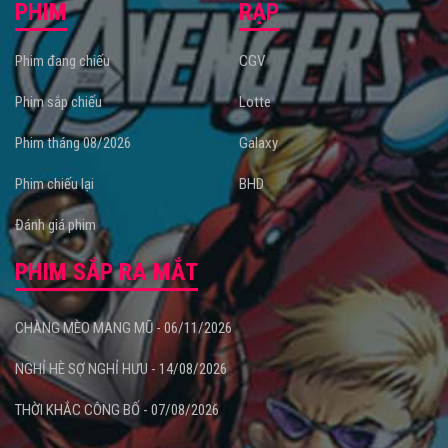
PHIM
RẠP
Phim đang chiếu
CGV
Phim sắp chiếu
Lotte
Phim tháng 08/2026
Galaxy
Phim chiếu lại
BHD
Đánh giá phim
PHIM SẮP RA MẮT
CHÀNG MÈO MANG MŨ - 06/11/2026
NGHỈ HÈ SỢ NGHỈ HƯU - 14/08/2026
THỜI KHẮC CÔNG BỐ - 07/08/2026