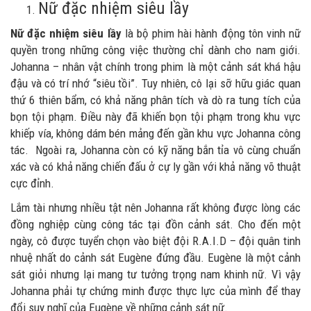
Nữ đặc nhiệm siêu lầy
Nữ đặc nhiệm siêu lầy
là bộ phim hài hành động tôn vinh nữ
quyền trong những công việc thường chỉ dành cho nam giới.
Johanna – nhân vật chính trong phim là một cảnh sát khá hậu
đậu và có trí nhớ “siêu tồi”. Tuy nhiên, cô lại sỡ hữu giác quan
thứ 6 thiên bẩm, có khả năng phân tích và dò ra tung tích của
bọn tội phạm. Điều này đã khiến bọn tội phạm trong khu vực
khiếp vía, không dám bén mảng đến gần khu vực Johanna công
tác. Ngoài ra, Johanna còn có kỹ năng bắn tỉa vô cùng chuẩn
xác và có khả năng chiến đấu ở cự ly gần với khả năng võ thuật
cực đỉnh.
Lắm tài nhưng nhiều tật nên Johanna rất không được lòng các
đồng nghiệp cùng công tác tại đồn cảnh sát. Cho đến một
ngày, cô được tuyển chọn vào biệt đội R.A.I.D – đội quân tinh
nhuệ nhất do cảnh sát Eugène đứng đầu. Eugène là một cảnh
sát giỏi nhưng lại mang tư tưởng trọng nam khinh nữ. Vì vậy
Johanna phải tự chứng minh được thực lực của mình để thay
đổi suy nghĩ của Eugène về những cảnh sát nữ.