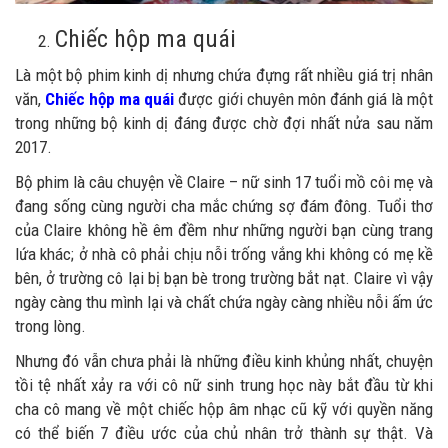
Chiếc hộp ma quái
Là một bộ phim kinh dị nhưng chứa đựng rất nhiều giá trị nhân
văn,
Chiếc hộp ma quái
được giới chuyên môn đánh giá là một
trong những bộ kinh dị đáng được chờ đợi nhất nửa sau năm
2017.
Bộ phim là câu chuyện về Claire – nữ sinh 17 tuổi mồ côi mẹ và
đang sống cùng người cha mắc chứng sợ đám đông. Tuổi thơ
của Claire không hề êm đềm như những người bạn cùng trang
lứa khác; ở nhà cô phải chịu nỗi trống vắng khi không có mẹ kề
bên, ở trường cô lại bị bạn bè trong trường bắt nạt. Claire vì vậy
ngày càng thu mình lại và chất chứa ngày càng nhiều nỗi ấm ức
trong lòng.
Nhưng đó vẫn chưa phải là những điều kinh khủng nhất, chuyện
tồi tệ nhất xảy ra với cô nữ sinh trung học này bắt đầu từ khi
cha cô mang về một chiếc hộp âm nhạc cũ kỹ với quyền năng
có thể biến 7 điều ước của chủ nhân trở thành sự thật. Và