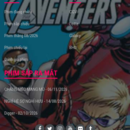
Phim đang chiếu
CGV
Phim sắp chiếu
Lotte
Phim tháng 08/2026
Galaxy
Phim chiếu lại
BHD
Đánh giá phim
PHIM SẮP RA MẮT
CHÀNG MÈO MANG MŨ - 06/11/2026
NGHỈ HÈ SỢ NGHỈ HƯU - 14/08/2026
Digger - 02/10/2026