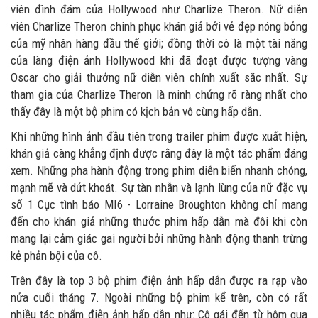
viên đình đám của Hollywood như Charlize Theron. Nữ diễn
viên Charlize Theron chinh phục khán giả bởi vẻ đẹp nóng bỏng
của mỹ nhân hàng đầu thế giới; đồng thời cô là một tài năng
của làng điện ảnh Hollywood khi đã đoạt được tượng vàng
Oscar cho giải thưởng nữ diễn viên chính xuất sắc nhất. Sự
tham gia của Charlize Theron là minh chứng rõ ràng nhất cho
thấy đây là một bộ phim có kịch bản vô cùng hấp dẫn.
Khi những hình ảnh đầu tiên trong trailer phim được xuất hiện,
khán giả càng khẳng định được rằng đây là một tác phẩm đáng
xem. Những pha hành động trong phim diễn biến nhanh chóng,
mạnh mẽ và dứt khoát. Sự tàn nhẫn và lạnh lùng của nữ đặc vụ
số 1 Cục tình báo MI6 - Lorraine Broughton không chỉ mang
đến cho khán giả những thước phim hấp dẫn mà đôi khi còn
mang lại cảm giác gai người bởi những hành động thanh trừng
kẻ phản bội của cô.
Trên đây là top 3 bộ phim điện ảnh hấp dẫn được ra rạp vào
nửa cuối tháng 7. Ngoài những bộ phim kể trên, còn có rất
nhiều tác phẩm điện ảnh hấp dẫn như: Cô gái đến từ hôm qua