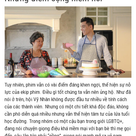
Tuy nhiên, phim vẫn có vài điểm đáng khen ngợi, thể hiện sự nỗ
lực của ekip phim. Điều gì tốt chúng ta vẫn nên ủng hộ. Như đã
nói ở trên, hội Vỹ Nhân không được đầu tư nhiều về tính cách
của các thành viên. Nhưng có một chi tiết khá độc đáo, không
cần phô diễn quá nhiều nhưng vẫn thể hiện tâm tư của lứa tuổi
học đường. Trong nhóm có một cậu bạn trong giới LGBTQ+,
đang nói chuyện giọng điệu khá mềm mại với bạn bè thì mẹ gọi
đến, cậu lập tức phải “gồng”, giọng nói mạnh mẽ ra vẻ nam