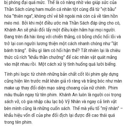
bị phóng đại quá mức. Thế là cô nàng nhờ vào giúp sức của
Thần Sách cùng ham muốn cá nhân tột cùng đã từ “vịt bầu”
hóa “thiên nga”, không chỉ vẻ bề ngoài mà còn cả về tâm hồn
méo mó. Bởi khi một điều ước mà Thần Sách đáp ứng cho cô,
Khánh An sẽ phải đổi lấy một điều kiện hãm hại mọi người.
Đang trên đà hài lòng với chiến thắng, cô bỗng chốc hối lỗi và
trở lại con người lương thiện một cách nhanh chóng như “lật
bánh tráng”. Điều gì làm cô hối hận thế? Tất nhiên lại là chiêu
thức cũ rích “khẩu thần chưởng” để các nhân vật quát mắng
vào mặt nhau rồi. Một cách xử lý tình huống quá lười biếng.
Tính phi logic từ chính những bản chất cốt lõi phim gây dựng
cũng hiện lên trước mắt khán giả rõ ràng và trắng bóc như màn
make up thay đổi diện mạo sáng choang của nữ chính. Phim
mâu thuẫn ngay từ tên phim. Khánh An luôn là người coi trọng
sách vở, cô gia nhập câu lạc bộ Vỹ Nhân và ngay cả linh vật
bên mình cũng là những cuốn sách. Thế mà yếu tố “mỹ nhân” –
khẩu hiệu vốn dĩ của phe đối địch lại được đề cao thái quá
trong tên phim.