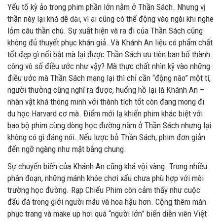
Yếu tố kỳ ảo trong phim phần lớn nằm ở Thần Sách. Nhưng vị
thần này lại khá dễ dãi, vì ai cũng có thể động vào ngài khi nghe
lỏm câu thần chú. Sự xuất hiện và ra đi của Thần Sách cũng
không đủ thuyết phục khán giả. Và Khánh An liệu có phẩm chất
tốt đẹp gì nổi bật mà lại được Thần Sách ưu tiên ban bố thành
công vô số điều ước như vậy? Mà thực chất nhìn kỹ vào những
điều ước mà Thần Sách mang lại thì chỉ cần “động não” một tí,
người thường cũng nghĩ ra được, huống hồ lại là Khánh An –
nhân vật khá thông minh với thành tích tốt còn đang mong đi
du học Harvard cơ mà. Điểm mới lạ khiến phim khác biệt với
bao bộ phim cùng dòng học đường nằm ở Thần Sách nhưng lại
không có gì đáng nói. Nếu lược bỏ Thần Sách, phim đơn giản
đến ngỡ ngàng như mặt bằng chung.
Sự chuyển biến của Khánh An cũng khá vội vàng. Trong nhiều
phân đoạn, những mánh khóe chơi xấu chưa phù hợp với môi
trường học đường. Rạp Chiếu Phim còn cảm thấy như cuộc
đấu đá trong giới người mẫu và hoa hậu hơn. Cộng thêm màn
phục trang và make up hơi quá “người lớn” biến diễn viên Việt