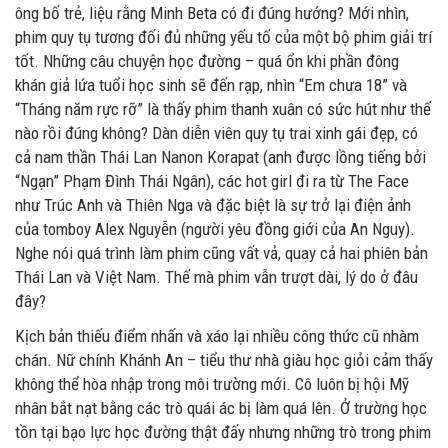
ông bố trẻ, liệu rằng Minh Beta có đi đúng hướng? Mới nhìn,
phim quy tụ tương đối đủ những yếu tố của một bộ phim giải trí
tốt. Những câu chuyện học đường – quá ổn khi phần đông
khán giả lứa tuổi học sinh sẽ đến rạp, nhìn “Em chưa 18” và
“Tháng năm rực rỡ” là thấy phim thanh xuân có sức hút như thế
nào rồi đúng không? Dàn diễn viên quy tụ trai xinh gái đẹp, có
cả nam thần Thái Lan Nanon Korapat (anh được lồng tiếng bởi
“Ngạn” Phạm Đình Thái Ngân), các hot girl đi ra từ The Face
như Trúc Anh và Thiên Nga và đặc biệt là sự trở lại điện ảnh
của tomboy Alex Nguyễn (người yêu đồng giới của An Nguy).
Nghe nói quá trình làm phim cũng vất vả, quay cả hai phiên bản
Thái Lan và Việt Nam. Thế mà phim vẫn trượt dài, lý do ở đâu
đây?
Kịch bản thiếu điểm nhấn và xáo lại nhiều công thức cũ nhàm
chán. Nữ chính Khánh An – tiểu thư nhà giàu học giỏi cảm thấy
không thể hòa nhập trong môi trường mới. Cô luôn bị hội Mỹ
nhân bắt nạt bằng các trò quái ác bị làm quá lên. Ở trường học
tồn tại bạo lực học đường thật đấy nhưng những trò trong phim