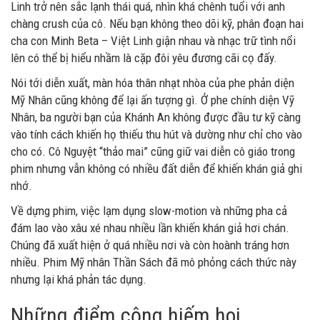
Linh trở nên sắc lạnh thái quá, nhìn khá chênh tuổi với anh
chàng crush của cô. Nếu bạn không theo dõi kỹ, phân đoạn hai
cha con Minh Beta – Việt Linh giận nhau và nhạc trữ tình nổi
lên có thể bị hiểu nhầm là cặp đôi yêu đương cãi cọ đấy.
Nói tới diễn xuất, màn hóa thân nhạt nhòa của phe phản diện
Mỹ Nhân cũng không để lại ấn tượng gì. Ở phe chính diện Vỹ
Nhân, ba người bạn của Khánh An không được đầu tư kỹ càng
vào tính cách khiến họ thiếu thu hút và dường như chỉ cho vào
cho có. Cô Nguyệt “thảo mai” cũng giữ vai diễn cô giáo trong
phim nhưng vẫn không có nhiều đất diễn để khiến khán giả ghi
nhớ.
Về dựng phim, việc lạm dụng slow-motion và những pha cả
đám lao vào xâu xé nhau nhiều lần khiến khán giả hơi chán.
Chúng đã xuất hiện ở quá nhiều nơi và còn hoành tráng hơn
nhiều. Phim Mỹ nhân Thần Sách đã mô phỏng cách thức này
nhưng lại khá phản tác dụng.
Những điểm cộng hiếm hoi