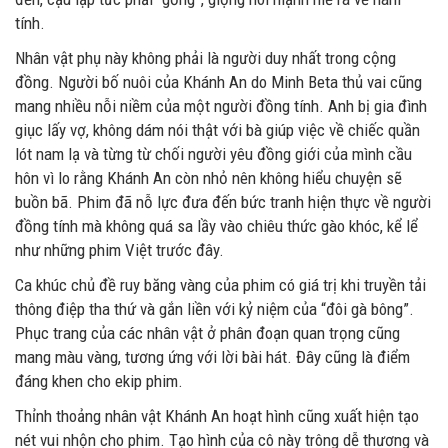
tính.
Nhân vật phụ này không phải là người duy nhất trong cộng
đồng. Người bố nuôi của Khánh An do Minh Beta thủ vai cũng
mang nhiều nỗi niềm của một người đồng tính. Anh bị gia đình
giục lấy vợ, không dám nói thật với bà giúp việc về chiếc quần
lót nam lạ và từng từ chối người yêu đồng giới của mình cầu
hôn vì lo rằng Khánh An còn nhỏ nên không hiểu chuyện sẽ
buồn bã. Phim đã nỗ lực đưa đến bức tranh hiện thực về người
đồng tính mà không quá sa lầy vào chiêu thức gào khóc, kể lể
như những phim Việt trước đây.
Ca khúc chủ đề ruy băng vàng của phim có giá trị khi truyền tải
thông điệp tha thứ và gắn liền với kỷ niệm của “đôi gà bông”.
Phục trang của các nhân vật ở phân đoạn quan trọng cũng
mang màu vàng, tương ứng với lời bài hát. Đây cũng là điểm
đáng khen cho ekip phim.
Thỉnh thoảng nhân vật Khánh An hoạt hình cũng xuất hiện tạo
nét vui nhộn cho phim. Tạo hình của cô này trông dễ thương và