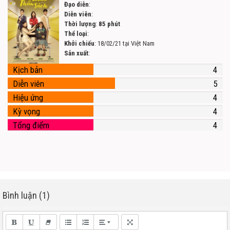
Đạo diễn
:
Diễn viên
:
Thời lượng
:
85 phút
Thể loại
:
Khởi chiếu
: 18/02/21 tại Việt Nam
Sản xuất
:
Kịch bản
4
Diễn viên
5
Hiệu ứng
4
Kỳ vọng
4
Tổng điểm
4
Bình luận (1)