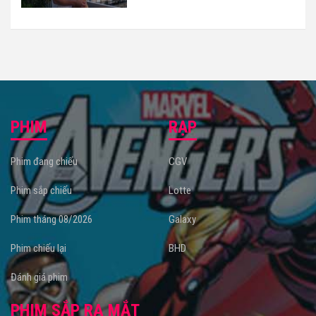
PHIM
RẠP
Phim đang chiếu
CGV
Phim sắp chiếu
Lotte
Phim tháng 08/2026
Galaxy
Phim chiếu lại
BHD
Đánh giá phim
PHIM SẮP RA MẮT