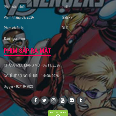
Phim sắp chiếu
Lotte
Phim tháng 08/2026
Galaxy
Phim chiếu lại
BHD
Đánh giá phim
PHIM SẮP RA MẮT
CHÀNG MÈO MANG MŨ - 06/11/2026
NGHỈ HÈ SỢ NGHỈ HƯU - 14/08/2026
Digger - 02/10/2026