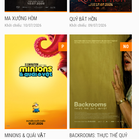
MA XƯỞNG HÒM
QUỶ BẮT HỒN
Khởi chiếu: 10/07/2026
Khởi chiếu: 09/07/2026
P
NO
MINIONS & QUÁI VẬT
BACKROOMS: THỰC THỂ QUỶ