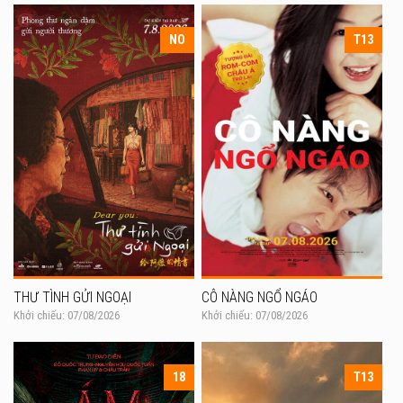
NO
T13
THƯ TÌNH GỬI NGOẠI
CÔ NÀNG NGỔ NGÁO
Khởi chiếu: 07/08/2026
Khởi chiếu: 07/08/2026
18
T13