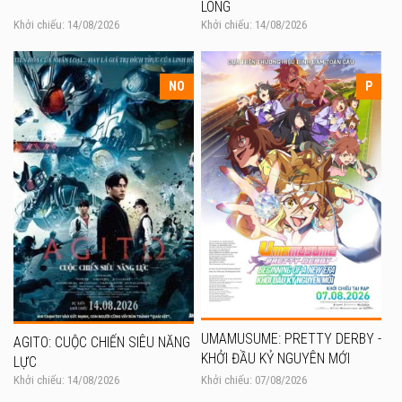
LONG
Khởi chiếu: 14/08/2026
Khởi chiếu: 14/08/2026
NO
P
UMAMUSUME: PRETTY DERBY -
AGITO: CUỘC CHIẾN SIÊU NĂNG
KHỞI ĐẦU KỶ NGUYÊN MỚI
LỰC
Khởi chiếu: 14/08/2026
Khởi chiếu: 07/08/2026