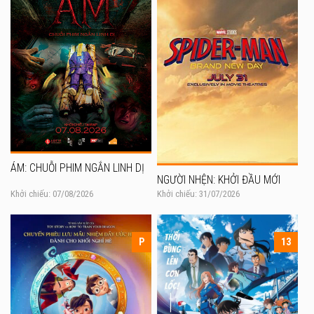
ÁM: CHUỖI PHIM NGẮN LINH DỊ
NGƯỜI NHỆN: KHỞI ĐẦU MỚI
Khởi chiếu: 07/08/2026
Khởi chiếu: 31/07/2026
P
13