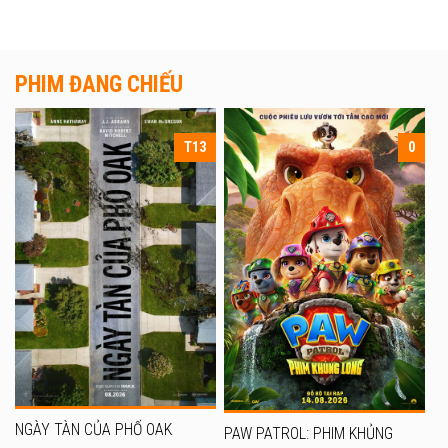
PHIM ĐANG CHIẾU
T13
0
NGÀY TÀN CỦA PHỐ OAK
PAW PATROL: PHIM KHỦNG