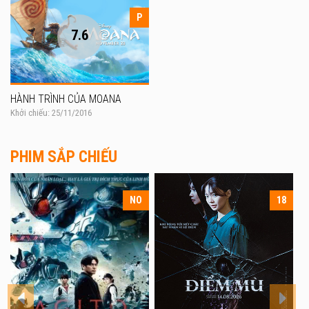
P
7.6
HÀNH TRÌNH CỦA MOANA
Khởi chiếu: 25/11/2016
PHIM SẮP CHIẾU
18
T18