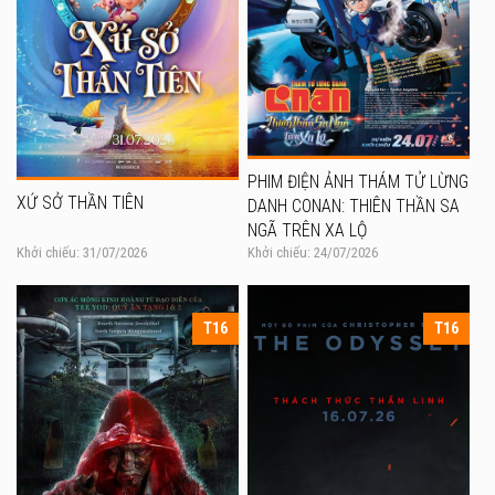
PHIM ĐIỆN ẢNH THÁM TỬ LỪNG
XỨ SỞ THẦN TIÊN
DANH CONAN: THIÊN THẦN SA
NGÃ TRÊN XA LỘ
Khởi chiếu: 31/07/2026
Khởi chiếu: 24/07/2026
T16
T16