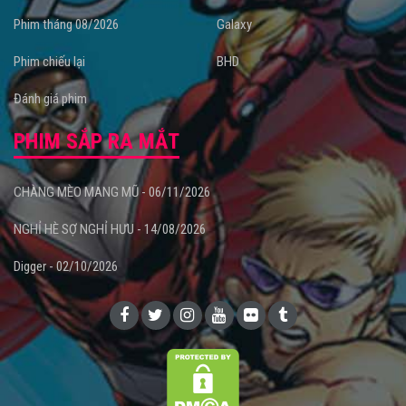
Phim tháng 08/2026
Galaxy
Phim chiếu lại
BHD
Đánh giá phim
PHIM SẮP RA MẮT
CHÀNG MÈO MANG MŨ - 06/11/2026
NGHỈ HÈ SỢ NGHỈ HƯU - 14/08/2026
Digger - 02/10/2026