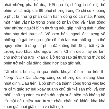
phải những pha hù doạ. Kết quả là, chúng ta có một bộ
phim về cá mập dài 89 phút nhưng trong đó chỉ có khoảng
5 phút là những phân cảnh hành động có cá mập. Không
một nhân vật nào trong phim có phản ứng và hành động
như những người bình thường nếu gặp những tình huống
như này đời thực cả. Về cơn bản, ngoài ấn tượng về
những cô gái trẻ ngu ngốc cố tình lao vào những tình thế
nguy hiểm rõ ràng thì phim đã không thể để lại bất kỳ ấn
tượng nào khác cho người xem. Chính điều này sẽ làm
cho một tiếng rưỡi khán giả ở trong rạp để thưởng thức bộ
phim trở nên dài đằng đẵng hơn bao giờ hết.
Tất nhiên, bên cạnh quá nhiều khuyết điểm như trên thì
Hung Thần Đại Duơng
cũng có những điểm đáng khen
nhất định. Đầu tiên là bộ phim đã thành công trong việc tạo
ra cảm giác sợ hãi xoay quanh chủ đề “kẻ săn mồi và con
mồi”, những cảnh cá mập đột ngột xuất hiện mà không hề
có một dấu hiệu nào trước chắc chắn sẽ khiến kha khá
khan giả phải giật mình và bất ngờ.