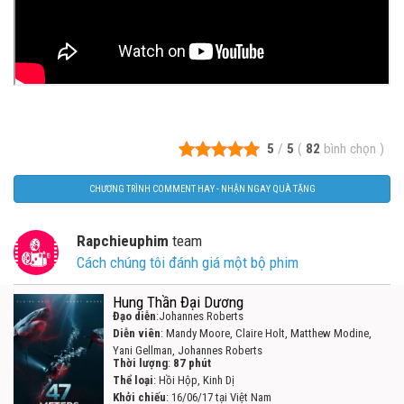
5
/
5
(
82
bình chọn
)
CHƯƠNG TRÌNH COMMENT HAY - NHẬN NGAY QUÀ TẶNG
Rapchieuphim
team
Cách chúng tôi đánh giá một bộ phim
Hung Thần Đại Dương
Đạo diễn
:Johannes Roberts
Diễn viên
: Mandy Moore, Claire Holt, Matthew Modine,
Yani Gellman, Johannes Roberts
Thời lượng
:
87 phút
Thể loại
: Hồi Hộp, Kinh Dị
Khởi chiếu
: 16/06/17 tại Việt Nam