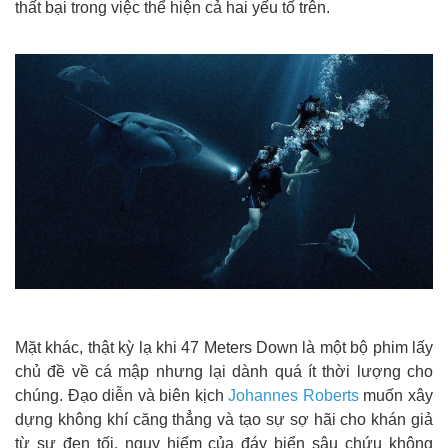
thất bại trong việc thể hiện cả hai yếu tố trên.
Mặt khác, thật kỳ lạ khi 47 Meters Down là một bộ phim lấy
chủ đề về cá mập nhưng lại dành quá ít thời lượng cho
chúng. Đạo diễn và biên kịch
Johannes Roberts
muốn xây
dựng không khí căng thẳng và tạo sự sợ hãi cho khán giả
từ sự đen tối, nguy hiểm của đáy biển sâu chứu không