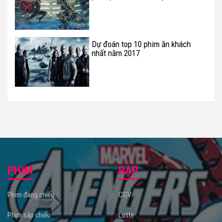
trước đến nay
Dự đoán top 10 phim ăn khách
nhất năm 2017
PHIM
RẠP
Phim đang chiếu
CGV
Phim sắp chiếu
Lotte