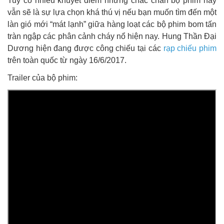
Tuy có nhiều khuyết điểm nhưng chắc chắn bộ phim này
vẫn sẽ là sự lựa chọn khá thú vị nếu bạn muốn tìm đến một
làn gió mới “mát lạnh” giữa hàng loạt các bộ phim bom tấn
tràn ngập các phân cảnh cháy nổ hiện nay. Hung Thần Đại
Dương hiện đang được công chiếu tại các
rạp chiếu phim
trên toàn quốc từ ngày 16/6/2017.
Trailer của bộ phim: