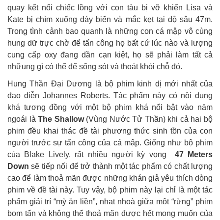
quay kết nối chiếc lồng với con tàu bị vỡ khiến Lisa và
Kate bị chìm xuống đáy biển và mắc kẹt tại độ sâu 47m.
Trong tình cảnh bao quanh là những con cá mập vô cùng
hung dữ trực chờ để tấn công họ bất cứ lúc nào và lượng
cung cấp oxy đang dần cạn kiệt, họ sẽ phải làm tất cả
nhữung gì có thể để sống sót và thoát khỏi chỗ đó.
Hung Thần Đại Dương là bộ phim kinh dị mới nhất của
đạo diễn Johannes Roberts. Tác phẩm này có nội dung
khá tương đồng với một bộ phim khá nổi bật vào năm
ngoái là
The Shallow
(
Vùng Nước Tử Thần) khi cả hai bộ
phim đều khai thác đề tài phương thức sinh tồn của con
người trước sự tấn công của cá mập. Giống như bộ phim
của Blake Lively, rất nhiều người kỳ vọng
47 Meters
Down
sẽ tiếp nối để trở thành một tác phẩm có chất lượng
cao để làm thoả mãn được những khán giả yêu thích dòng
phim về đề tài này. Tuy vậy, bộ phim này lại chỉ là một tác
phẩm giải trí “mỳ ăn liền”, nhạt nhoà giữa một “rừng” phim
bom tấn và không thể thoả mãn được hết mong muốn của