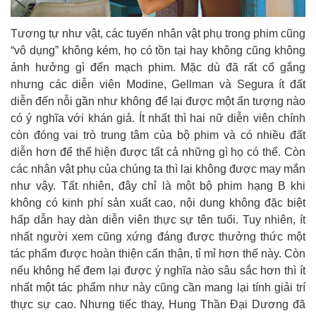
Tương tự như vật, c
ác tuyến nhân vật phụ trong phim cũng
“vô dụng” không kém, họ có tồn tại hay không cũng không
ảnh hưởng gì đến mạch phim. Mặc dù đã rất cố gắng
nhưng các diễn viên Modine, Gellman và Segura ít đất
diễn đến nỗi gần như không để lại được một ấn tượng nào
có ý nghĩa với khán giả. Ít nhất thì hai nữ diễn viên chính
còn đóng vai trò trung tâm của bộ phim và có nhiều đất
diễn hơn để thể hiện được tất cả những gì họ có thể. Còn
các nhân vật phụ của chúng ta thì lại không được may mắn
như vậy. Tất nhiên, đây chỉ là một bộ phim hạng B khi
không có kinh phí sản xuất cao, nội dung không đặc biệt
hấp dẫn hay dàn diễn viên thực sự tên tuổi. Tuy nhiên, ít
nhất người xem cũng xứng đáng được thưởng thức một
tác phẩm được hoàn thiện cẩn thận, tỉ mỉ hơn thế này. Còn
nếu không hể đem lại được ý nghĩa nào sâu sắc hơn thì ít
nhất một tác phẩm như này cũng cần mang lại tính giải trí
thực sự cao. Nhưng tiếc thay, Hung Thần Đại Dương đã