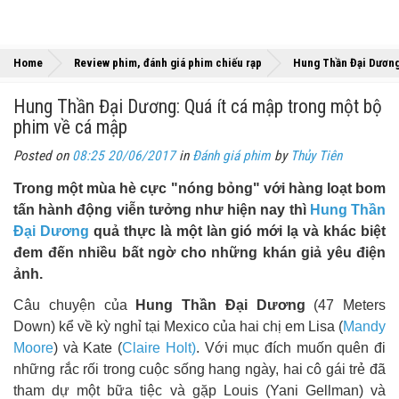
Home
Review phim, đánh giá phim chiếu rạp
Hung Thần Đại Dương:
Hung Thần Đại Dương: Quá ít cá mập trong một bộ
phim về cá mập
Posted on
08:25 20/06/2017
in
Đánh giá phim
by
Thủy Tiên
Trong một mùa hè cực "nóng bỏng" với hàng loạt bom
tấn hành động viễn tưởng như hiện nay thì
Hung Thần
Đại Dương
quả thực là một làn gió mới lạ và khác biệt
đem đến nhiều bất ngờ cho những khán giả yêu điện
ảnh.
Câu chuyện của
Hung Thần Đại Dương
(47 Meters
Down) kể về kỳ nghỉ tại Mexico của hai chị em Lisa (
Mandy
Moore
) và Kate (
Claire Holt)
. Với mục đích muốn quên đi
những rắc rối trong cuộc sống hang ngày, hai cô gái trẻ đã
tham dự một bữa tiệc và gặp Louis (Yani Gellman) và