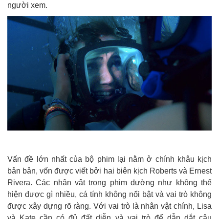
người xem.
Vấn đề lớn nhất của bộ phim lại nằm ở chính khâu kịch
bản bản, vốn được viết bởi hai biên kịch Roberts và Ernest
Rivera. Các nhận vật trong phim dường như không thể
hiện được gì nhiều, cá tính không nổi bật và vai trò không
được xây dựng rõ ràng. Với vai trò là nhân vật chính, Lisa
và Kate cần có đủ đ
ất diễn và vai trò để dẫn dắt câu