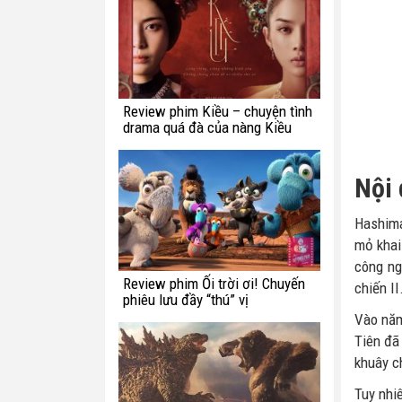
Review phim Kiều – chuyện tình
drama quá đà của nàng Kiều
Nội 
Hashima
mỏ khai
công ng
Review phim Ối trời ơi! Chuyến
chiến II
phiêu lưu đầy “thú” vị
Vào năm 
Tiên đã
khuây c
Tuy nhi