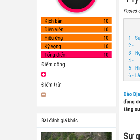
Posted 
Kịch bản
10
Diễn viên
10
Hiệu ứng
10
1 - S
2 -
Kỳ vọng
10
3 - N
Tổng điểm
10
4 -
Điểm cộng
5 - H
6 - L
Điểm trừ
Đảo Đị
đồng do
tăng su
Bài đánh giá khác
Sự q