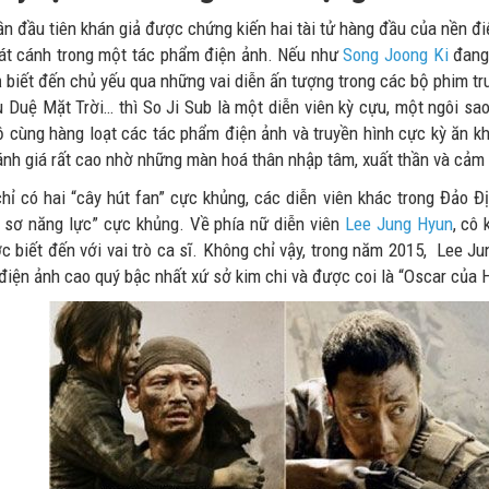
lần đầu tiên khán giả được chứng kiến hai tài tử hàng đầu của nền đ
sát cánh trong một tác phẩm điện ảnh. Nếu như
Song Joong Ki
đang
ả biết đến chủ yếu qua những vai diễn ấn tượng trong các bộ phim 
u Duệ Mặt Trời… thì So Ji Sub là một diễn viên kỳ cựu, một ngôi sa
ồ cùng hàng loạt các tác phẩm điện ảnh và truyền hình cực kỳ ăn kh
nh giá rất cao nhờ những màn hoá thân nhập tâm, xuất thần và cảm 
hỉ có hai “cây hút fan” cực khủng, các diễn viên khác trong Đảo 
 sơ năng lực” cực khủng. Về phía nữ diễn viên
Lee Jung Hyun
, cô
c biết đến với vai trò ca sĩ. Không chỉ vậy, trong năm 2015, Lee J
điện ảnh cao quý bậc nhất xứ sở kim chi và được coi là “Oscar của 