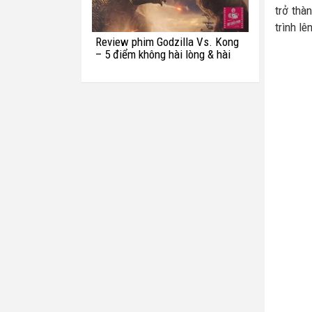
trở thà
trình l
Review phim Godzilla Vs. Kong
– 5 điểm không hài lòng & hài
hước với quái vật Titan