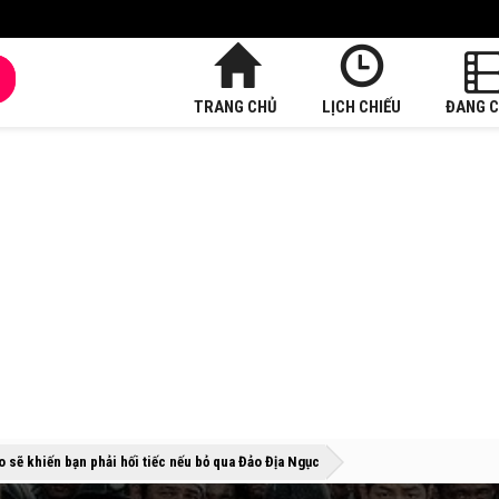
TRANG CHỦ
LỊCH CHIẾU
ĐANG C
»
»
do sẽ khiến bạn phải hối tiếc nếu bỏ qua Đảo Địa Ngục