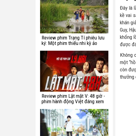
Đây là 
kề vai 
khán gi
Guy, Hậ
khổng l
Review phim Trạng Tí phiêu lưu
ký: Một phim thiếu nhi kỳ ảo
được đá
chắp vá
Không c
một “hồ
còn đượ
thưởng 
Review phim Lật mặt V: 48 giờ -
phim hành động Việt đáng xem