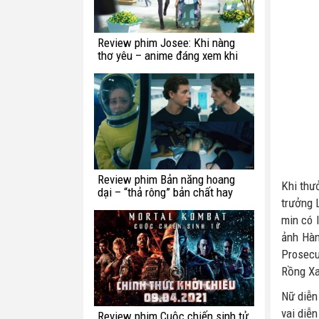
Review phim Josee: Khi nàng
thơ yêu – anime đáng xem khi
bạn còn trẻ
Review phim Bản năng hoang
Khi thư
dại – “thả rông” bản chất hay
trưởng 
chế ngự trong luật lệ?
min có 
ảnh Hàn
Prosecu
Rồng Xa
Nữ diễn
vai diễ
Review phim Cuộc chiến sinh tử