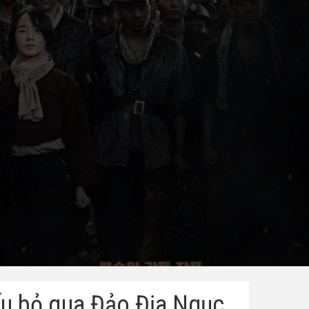
nếu bỏ qua Đảo Địa Ngục