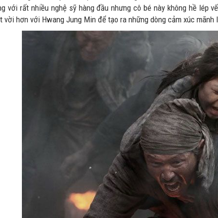
ng với rất nhiều nghệ sỹ hàng đầu nhưng cô bé này không hề lép v
ệt vời hơn với Hwang Jung Min để tạo ra những dòng cảm xúc mãnh li