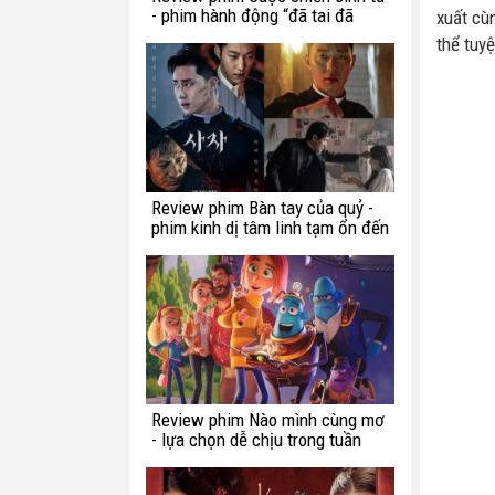
- phim hành động “đã tai đã
xuất cù
mắt” tuần này
thể tuy
Review phim Bàn tay của quỷ -
phim kinh dị tâm linh tạm ổn đến
từ Hàn Quốc
Review phim Nào mình cùng mơ
- lựa chọn dễ chịu trong tuần
này