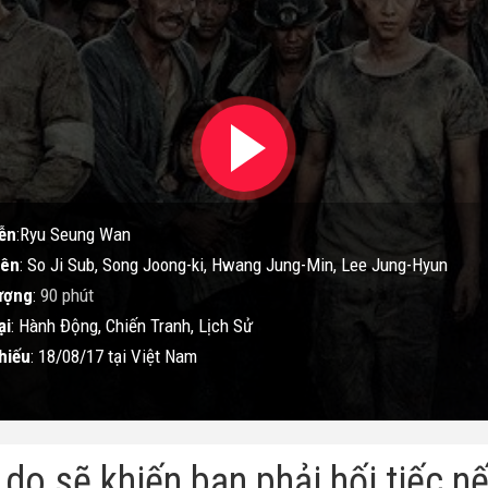
ễn
:Ryu Seung Wan
iên
: So Ji Sub, Song Joong-ki, Hwang Jung-Min, Lee Jung-Hyun
ượng
:
90 phút
ại
: Hành Động, Chiến Tranh, Lịch Sử
hiếu
: 18/08/17 tại Việt Nam
ý do sẽ khiến bạn phải hối tiếc 