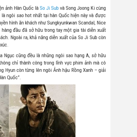
iện ảnh Hàn Quốc là
So Ji Sub
và Song Joong Ki cùng
 là ngôi sao hot nhất tại hàn Quốc hiện này và được
truyền hình ăn khách như Sungkyunkwan Scandal, Nice
o hàng đầu đã sở hữu trong tay một gia tài diễn xuất
ách. Ngoài ra, khả năng diễn xuất của So Ji Sub còn
xúc.
Địa Ngục cũng đều là nhũng ngôi sao hạng A, sở hữu
 không chỉ thành công trong lĩnh vực phim ảnh mà cô
ung Hyun còn từng lên ngôi Ảnh hậu Rồng Xanh – giải
Hàn Quốc”.