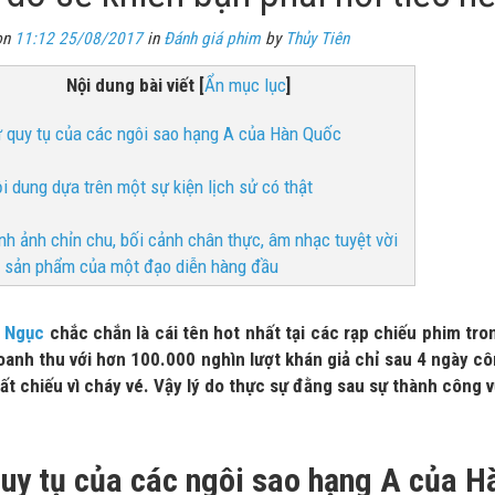
on
11:12 25/08/2017
in
Đánh giá phim
by
Thủy Tiên
Nội dung bài viết
[
Ẩn mục lục
]
ự quy tụ của các ngôi sao hạng A của Hàn Quốc
ội dung dựa trên một sự kiện lịch sử có thật
ình ảnh chỉn chu, bối cảnh chân thực, âm nhạc tuyệt vời
à sản phẩm của một đạo diễn hàng đầu
a Ngục
chắc chắn là cái tên hot nhất tại các rạp chiếu phim tr
anh thu với hơn 100.000 nghìn lượt khán giả chỉ sau 4 ngày cô
ất chiếu vì cháy vé. Vậy lý do thực sự đằng sau sự thành công v
uy tụ của các ngôi sao hạng A của H