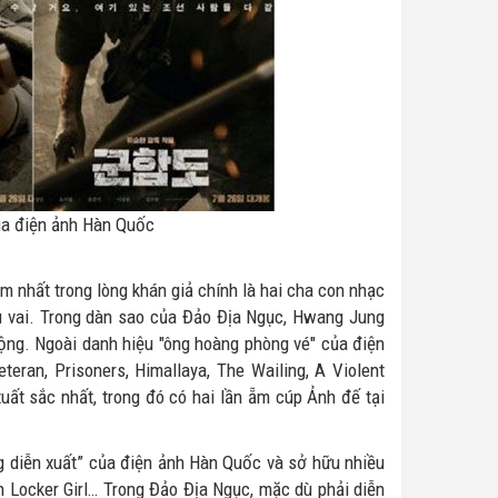
ủa điện ảnh Hàn Quốc
ậm nhất trong lòng khán giả chính là hai cha con nhạc
ủ vai. Trong dàn sao của Đảo Địa Ngục, Hwang Jung
rộng. Ngoài danh hiệu "ông hoàng phòng vé" của điện
ran, Prisoners, Himallaya, The Wailing, A Violent
uất sắc nhất, trong đó có hai lần ẵm cúp Ảnh đế tại
g diễn xuất” của điện ảnh Hàn Quốc và sở hữu nhiều
in Locker Girl… Trong Đảo Địa Ngục, mặc dù phải diễn