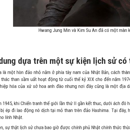
Hwang Jung Min và Kim Su An đã có một màn k
dung dựa trên một sự kiện lịch sử có 
 là một hòn đảo nhỏ nằm ở phía tây nam của Nhật Bản, cách thàn
 thác than sầm uất hoạt động từ cuối thế kỷ XIX cho đến năm 1974
hiệp hóa của xứ sở hoa anh đào nhưng nơi đây cũng là một địa dan
.
1945, khi Chiến tranh thế giới lần thứ II gần kết thuc, dưới ách đô
 bị ép đi lao động nô dịch tại mỏ than trên đảo Hashima. Tại đây, h
ho lính Nhật.
ên, sự thật lịch sử chưa bao giờ được chính phủ Nhật chính thức t