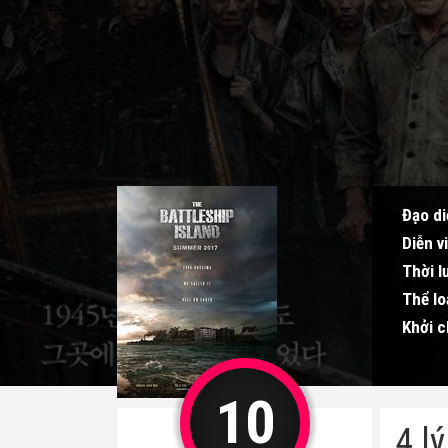
Đạo di
Diễn v
Thời l
Thể lo
Khởi c
10
4 l