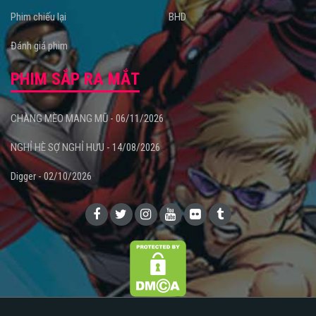
Phim chiếu lại
BHD
Đánh giá phim
PHIM SẮP RA MẮT
CHÀNG MÈO MANG MŨ - 06/11/2026
NGHỈ HÈ SỢ NGHỈ HƯU - 14/08/2026
Digger - 02/10/2026