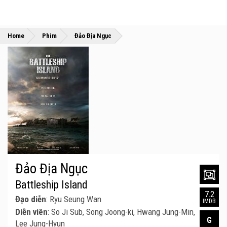
»
»
Home
Phim
Đảo Địa Ngục
Đảo Địa Ngục
Battleship Island
7.2
Đạo diễn
: Ryu Seung Wan
IMDB
Diễn viên
: So Ji Sub, Song Joong-ki, Hwang Jung-Min,
G
Lee Jung-Hyun