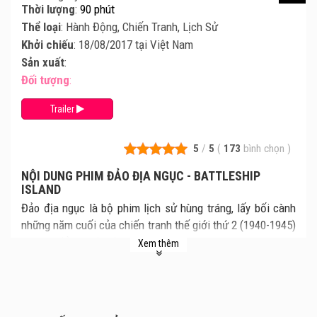
Thời lượng
:
90 phút
Thể loại
: Hành Động, Chiến Tranh, Lịch Sử
Khởi chiếu
: 18/08/2017 tại Việt Nam
Sản xuất
:
Đối tượng
:
Trailer
5
/
5
(
173
bình chọn
)
NỘI DUNG PHIM ĐẢO ĐỊA NGỤC - BATTLESHIP
ISLAND
Đảo địa ngục là bộ phim lịch sử hùng tráng, lấy bối cành
những năm cuối của chiến tranh thế giới thứ 2 (1940-1945)
tại hòn đảo thuộc địa Hashima. Đây chính là nơi phát xít
Xem thêm
Nhật bắt những người dân vô tội từ Trung Quốc và Hàn
Quốc đến làm lao động khổ sai trong hầm mỏ khai thác
than đá. Bộ phim xoay quanh câu chuyện của 400 người
Hàn Quốc bất chấp tính mạng để trốn thoác khỏi nơi điệu