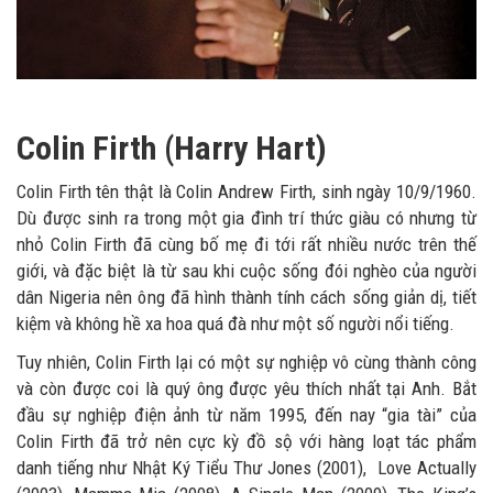
Colin Firth (Harry Hart)
Colin Firth tên thật là Colin Andrew Firth, sinh ngày 10/9/1960.
Dù được sinh ra trong một gia đình trí thức giàu có nhưng từ
nhỏ Colin Firth đã cùng bố mẹ đi tới rất nhiều nước trên thế
giới, và đặc biệt là từ sau khi cuộc sống đói nghèo của người
dân Nigeria nên ông đã hình thành tính cách sống giản dị, tiết
kiệm và không hề xa hoa quá đà như một số người nổi tiếng.
Tuy nhiên, Colin Firth lại có một sự nghiệp vô cùng thành công
và còn được coi là quý ông được yêu thích nhất tại Anh. Bắt
đầu sự nghiệp điện ảnh từ năm 1995, đến nay “gia tài” của
Colin Firth đã trở nên cực kỳ đồ sộ với hàng loạt tác phẩm
danh tiếng như Nhật Ký Tiểu Thư Jones (2001), Love Actually