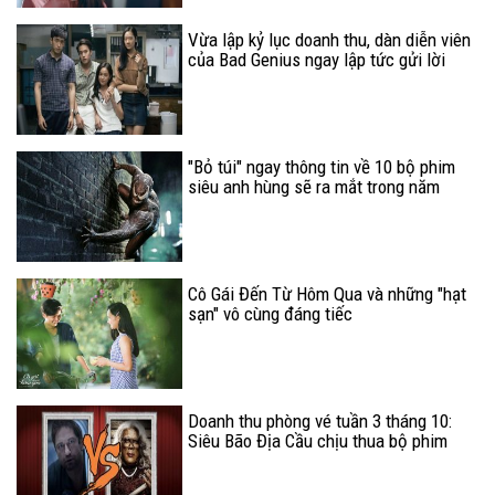
Vừa lập kỷ lục doanh thu, dàn diễn viên
của Bad Genius ngay lập tức gửi lời
chào đến khán giả Việt Nam
"Bỏ túi" ngay thông tin về 10 bộ phim
siêu anh hùng sẽ ra mắt trong năm
2018 (P.2)
Cô Gái Đến Từ Hôm Qua và những "hạt
sạn" vô cùng đáng tiếc
Doanh thu phòng vé tuần 3 tháng 10:
Siêu Bão Địa Cầu chịu thua bộ phim
hài nhảm