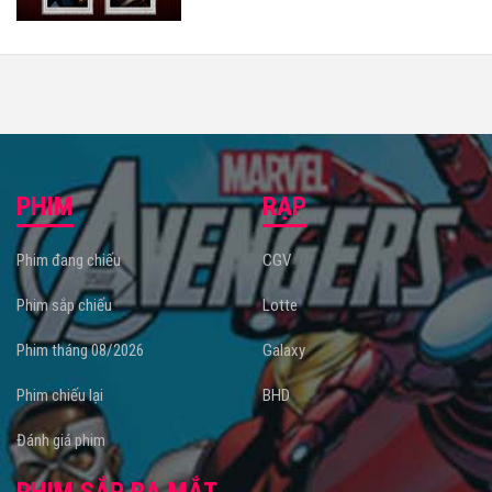
PHIM
RẠP
Phim đang chiếu
CGV
Phim sắp chiếu
Lotte
Phim tháng 08/2026
Galaxy
Phim chiếu lại
BHD
Đánh giá phim
PHIM SẮP RA MẮT