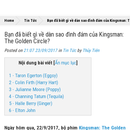
Home
Tin Tức
Bạn đã biết gì về dàn sao đình đám của Kingsman: 
Bạn đã biết gì về dàn sao đình đám của Kingsman:
The Golden Circle?
Posted on
21:07 23/09/2017
in
Tin Tức
by
Thủy Tiên
Nội dung bài viết
[
Ẩn mục lục
]
1 - Taron Egerton (Eggsy)
2 - Colin Firth (Harry Hart)
3 - Julianne Moore (Poppy)
4 - Channing Tatum (Tequila)
5 - Halle Berry (Ginger)
6 - Elton John
Ngày hôm qua, 22/9/2017, bộ phim
Kingsman: The Golden