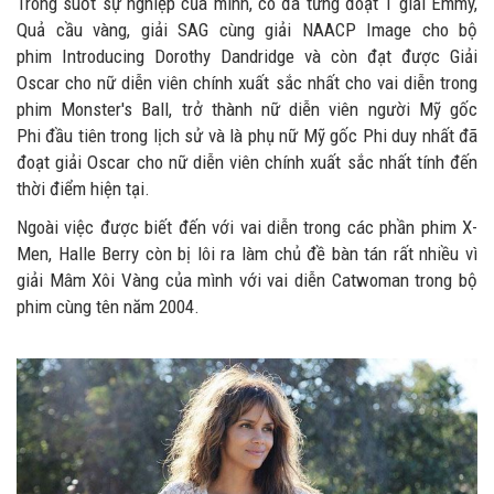
Trong suốt sự nghiệp của mình, cô đã từng đoạt 1 giải Emmy,
Quả cầu vàng, giải SAG cùng giải NAACP Image cho bộ
phim Introducing Dorothy Dandridge và còn đạt được Giải
Oscar cho nữ diễn viên chính xuất sắc nhất cho vai diễn trong
phim Monster's Ball, trở thành nữ diễn viên người Mỹ gốc
Phi đầu tiên trong lịch sử và là phụ nữ Mỹ gốc Phi duy nhất đã
đoạt giải Oscar cho nữ diễn viên chính xuất sắc nhất tính đến
thời điểm hiện tại.
Ngoài việc được biết đến với vai diễn trong các phần phim X-
Men, Halle Berry còn bị lôi ra làm chủ đề bàn tán rất nhiều vì
giải Mâm Xôi Vàng của mình với vai diễn Catwoman trong bộ
phim cùng tên năm 2004.