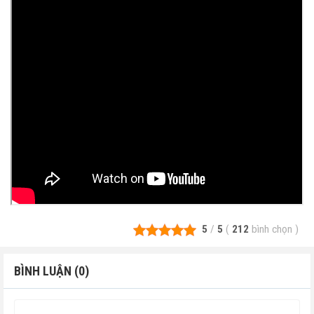
5
/
5
(
212
bình chọn
)
BÌNH LUẬN (0)