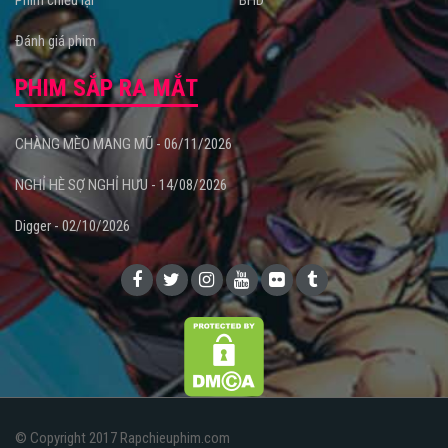
Phim chiếu lại
BHD
Đánh giá phim
PHIM SẮP RA MẮT
CHÀNG MÈO MANG MŨ - 06/11/2026
NGHỈ HÈ SỢ NGHỈ HƯU - 14/08/2026
Digger - 02/10/2026
© Copyright 2017 Rapchieuphim.com