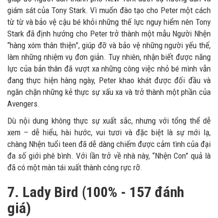
giám sát của Tony Stark. Vì muốn đào tạo cho Peter một cách
từ từ và bảo vệ cậu bé khỏi những thế lực nguy hiểm nên Tony
Stark đã định hướng cho Peter trở thành một mẫu Người Nhện
“hàng xóm thân thiện”, giúp đỡ và bảo vệ những người yếu thế,
làm những nhiệm vụ đơn giản. Tuy nhiên, nhận biết được năng
lực của bản thân đã vượt xa những công việc nhỏ bé mình vẫn
đang thực hiện hàng ngày, Peter khao khát được đối đầu và
ngăn chặn những kẻ thực sự xấu xa và trở thành một phần của
Avengers.
Dù nội dung không thực sự xuất sắc, nhưng với tổng thể dễ
xem – dễ hiểu, hài hước, vui tươi và đặc biệt là sự mới lạ,
chàng Nhện tuổi teen đã dễ dàng chiếm được cảm tình của đại
đa số giới phê bình. Với lần trở về nhà này, “Nhện Con” quả là
đã có một màn tái xuất thành công rực rỡ.
7. Lady Bird (100% - 157 đánh
giá)