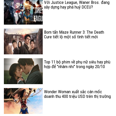
Với Justice League, Waner Bros. đang
xây dựng hay phá huỷ DCEU?
Bom tấn Maze Runner 3: The Death
Cure tiết lộ một số tình tiết mới
Top 11 bộ phim về phụ nữ siêu hay phù
hợp để "nhâm nhi" trong ngày 20/10
(P.1)
Wonder Woman xuất sắc cán mốc
doanh thu 400 triệu USD trên thị trường
quốc tế