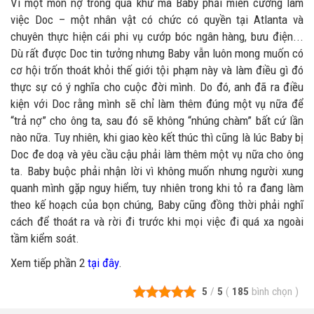
Vì một món nợ trong quá khứ mà Baby phải miễn cưỡng làm
việc Doc – một nhân vật có chức có quyền tại Atlanta và
chuyên thực hiện cái phi vụ cướp bóc ngân hàng, bưu điện...
Dù rất được Doc tin tưởng nhưng Baby vẫn luôn mong muốn có
cơ hội trốn thoát khỏi thế giới tội phạm này và làm điều gì đó
thực sự có ý nghĩa cho cuộc đời mình. Do đó, anh đã ra điều
kiện với Doc rằng mình sẽ chỉ làm thêm đúng một vụ nữa để
“trả nợ” cho ông ta, sau đó sẽ không “nhúng chàm” bất cứ lần
nào nữa. Tuy nhiên, khi giao kèo kết thúc thì cũng là lúc Baby bị
Doc đe doạ và yêu cầu cậu phải làm thêm một vụ nữa cho ông
ta. Baby buộc phải nhận lời vì không muốn nhưng người xung
quanh mình gặp nguy hiểm, tuy nhiên trong khi tỏ ra đang làm
theo kế hoạch của bọn chúng, Baby cũng đồng thời phải nghĩ
cách để thoát ra và rời đi trước khi mọi việc đi quá xa ngoài
tầm kiểm soát.
Xem tiếp phần 2
tại đây
.
5
/
5
(
185
bình chọn
)