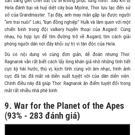
sẵn sàng giết chết bất cứ ai không phục tùng mình. Sau khi bị
Hela đánh bại và huỷ diệt cây búa Mjolnir, Thor lưu lạc đến sứ
sở của Grandmaster. Tại đây, anh may mắn gặp lại được người
“em trai nuôi” Loki, “bạn đồng nghiệp” Hulk và làm quen với một
chiến binh trong đội valkery huyền thoại của Asgard. Cùng
nhau, họ hợp lực để tìm đường trở về Asgard, tìm cách giải
phóng người dân nơi đây khỏi sự trị vì tàn độc của Hela.
Dù có nội dung vô cùng đơn giản, dễ đoán nhưng Thor:
Ragnarok vẫn rất biết cách lấy lòng khán giả nhờ những tình tiết
cực kỳ hài hước, thú vị, kịch tính cùng với âm nhạc, hình ảnh
cực đã tai đã mắt và diễn xuất tuyệt vời của dàn diễn viên.
Chính điều này đã giúp Thor: Ragnarok ăn điểm tuyệt đối trong
mắt rất nhiều nhà phê bình.
9. War for the Planet of the Apes
(93% - 283 đánh giá)