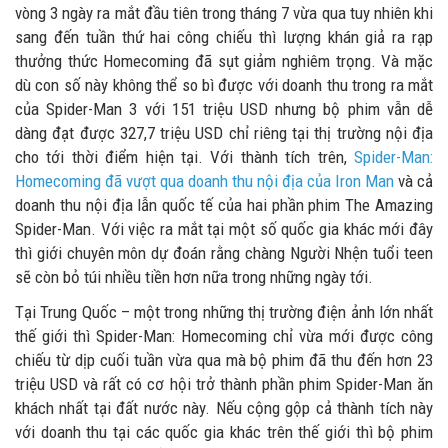
vòng 3 ngày ra mắt đầu tiên trong tháng 7 vừa qua tuy nhiên khi
sang đến tuần thứ hai công chiếu thì lượng khán giả ra rạp
thưởng thức Homecoming đã sụt giảm nghiêm trọng. Và mặc
dù con số này không thể so bì được với doanh thu trong ra mắt
của Spider-Man 3 với 151 triệu USD nhưng bộ phim vẫn dễ
dàng đạt được 327,7 triệu USD chỉ riêng tại thị trường nội địa
cho tới thời điểm hiện tại. Với thành tích trên,
Spider-Man:
Homecoming đã vượt qua doanh thu nội địa của Iron Man
và cả
doanh thu nội địa lẫn quốc tế của hai phần phim The Amazing
Spider-Man. Với việc ra mắt tại một số quốc gia khác mới đây
thì giới chuyên môn dự đoán rằng chàng Người Nhện tuổi teen
sẽ còn bỏ túi nhiều tiền hơn nữa trong những ngày tới.
Tại Trung Quốc – một trong những thị trường điện ảnh lớn nhất
thế giới thì Spider-Man: Homecoming chỉ vừa mới được công
chiếu từ dịp cuối tuần vừa qua mà bộ phim đã thu đến hơn 23
triệu USD và rất có cơ hội trở thành phần phim Spider-Man ăn
khách nhất tại đất nước này. Nếu cộng gộp cả thành tích này
với doanh thu tại các quốc gia khác trên thế giới thì bộ phim