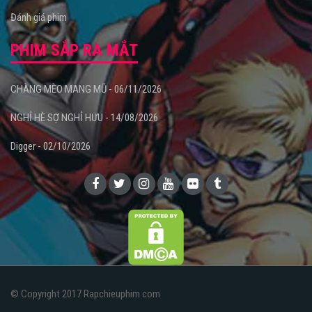
Đánh giá phim
PHIM SẮP RA MẮT
CHÀNG MÈO MANG MŨ - 06/11/2026
NGHỈ HÈ SỢ NGHỈ HƯU - 14/08/2026
Digger - 02/10/2026
© Copyright 2017 Rapchieuphim.com