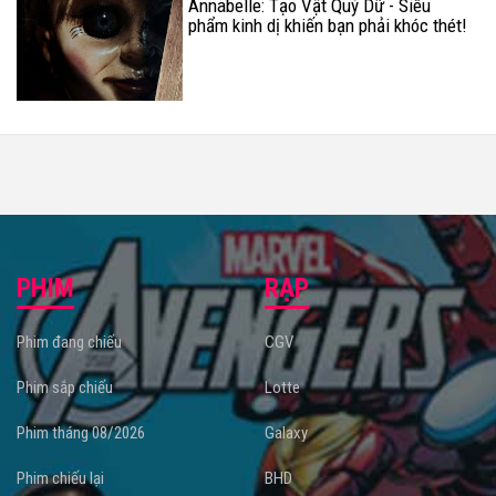
Annabelle: Tạo Vật Quỷ Dữ - Siêu
phẩm kinh dị khiến bạn phải khóc thét!
PHIM
RẠP
Phim đang chiếu
CGV
Phim sắp chiếu
Lotte
Phim tháng 08/2026
Galaxy
Phim chiếu lại
BHD