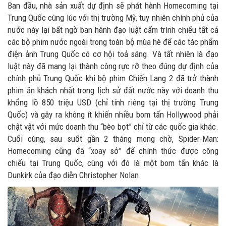
Ban đầu, nhà sản xuất dự định sẽ phát hành Homecoming tại
Trung Quốc cùng lúc với thị trường Mỹ, tuy nhiên chính phủ của
nước này lại bất ngờ ban hành đạo luật cấm trình chiếu tất cả
các bộ phim nước ngoài trong toàn bộ mùa hè để các tác phẩm
điện ảnh Trung Quốc có cơ hội toả sáng. Và tất nhiên là đạo
luật này đã mang lại thành công rực rỡ theo đúng dự định của
chính phủ Trung Quốc khi bộ phim Chiến Lang 2 đã trở thành
phim ăn khách nhất trong lịch sử đất nước này với doanh thu
khổng lồ 850 triệu USD (chỉ tính riêng tại thị trường Trung
Quốc) và gây ra không ít khiến nhiều bom tấn Hollywood phải
chật vật với mức doanh thu “bèo bọt” chỉ từ các quốc gia khác.
Cuối cùng, sau suốt gần 2 tháng mong chờ, Spider-Man:
Homecoming cũng đã “xoay sở” để chính thức được công
chiếu tại Trung Quốc, cùng với đó là một bom tấn khác là
Dunkirk của đạo diễn Christopher Nolan.