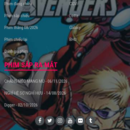
Phim đang chiếu
CGV
Phim sắp chiếu
Lotte
Phim tháng 08/2026
Galaxy
Phim chiếu lại
BHD
Đánh giá phim
PHIM SẮP RA MẮT
CHÀNG MÈO MANG MŨ - 06/11/2026
NGHỈ HÈ SỢ NGHỈ HƯU - 14/08/2026
Digger - 02/10/2026