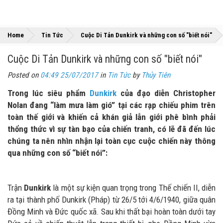
»
Home
Tin Tức
Cuộc Di Tản Dunkirk và những con số "biết nói"
Cuộc Di Tản Dunkirk và những con số "biết nói"
Posted on
04:49 25/07/2017
in
Tin Tức
by
Thủy Tiên
Trong lúc siêu phẩm
Dunkirk
của đạo diễn Christopher
Nolan đang “làm mưa làm gió” tại các rạp chiếu phim trên
toàn thế giới và khiến cả khán giả lẫn giới phê bình phải
thổng thức vì sự tàn bạo của chiến tranh, có lẽ đã đến lúc
chúng ta nên nhìn nhận lại toàn cục cuộc chiến này thông
qua những con số “biết nói”:
Trận
Dunkirk
là một sự kiện quan trọng trong Thế chiến II, diễn
ra tại thành phố Dunkirk (Pháp) từ 26/5 tới 4/6/1940, giữa quân
Đồng Minh và Đức quốc xã. Sau khi thất bại hoàn toàn dưới tay