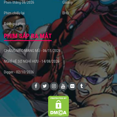
Phim tháng 08/2026
Galaxy
Phim chiếu lại
BHD
Đánh giá phim
PHIM SẮP RA MẮT
CHÀNG MÈO MANG MŨ - 06/11/2026
NGHỈ HÈ SỢ NGHỈ HƯU - 14/08/2026
Digger - 02/10/2026