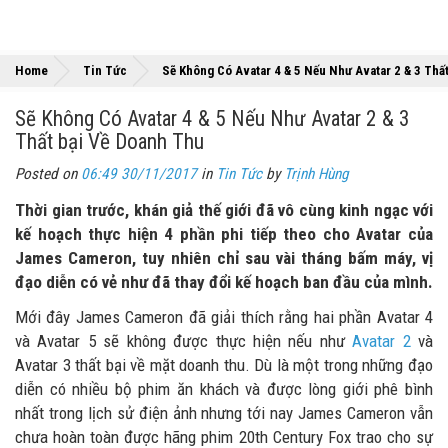
Home
Tin Tức
Sẽ Không Có Avatar 4 & 5 Nếu Như Avatar 2 & 3 Thấ
Sẽ Không Có Avatar 4 & 5 Nếu Như Avatar 2 & 3
Thất bại Về Doanh Thu
Posted on
06:49 30/11/2017
in
Tin Tức
by
Trịnh Hùng
Thời gian trước, khán giả thế giới đã vô cùng kinh ngạc với
kế hoạch thực hiện 4 phần phi tiếp theo cho Avatar của
James Cameron, tuy nhiên chỉ sau vài tháng bấm máy, vị
đạo diễn có vẻ như đã thay đổi kế hoạch ban đầu của mình.
Mới đây James Cameron đã giải thích rằng hai phần Avatar 4
và Avatar 5 sẽ không được thực hiện nếu như
Avatar 2
và
Avatar 3 thất bại về mặt doanh thu. Dù là một trong những đạo
diễn có nhiều bộ phim ăn khách và được lòng giới phê bình
nhất trong lịch sử điện ảnh nhưng tới nay James Cameron vẫn
chưa hoàn toàn được hãng phim 20th Century Fox trao cho sự