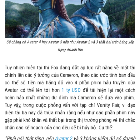
Sẽ chẳng có Avatar 4 hay Avatar 5 nếu như Avatar 2 và 3 thất bại trên bảng xếp
hạng doanh thu
Tuy nhiên hiện tại thì Fox đang đặt áp lực rất nặng về mặt tài
chính lên các ý tưởng của Cameron, theo các ước tính ban đầu
có thể số tiền mà hãng đổ vào 4 phần phim hậu truyện của
Avatar có thể lên tới hơn
1 tỷ USD
để tái hiện lại một cách
hoàn hảo nhất những dự định mà Cameron sẽ đưa vào phim.
Tuy vậy, trong cuộc phỏng vấn với tạp chí Vanity Fair, vị đạo
diễn tài ba này đã thừa nhận rằng nếu như các phần phim này
gặp phải khó khăn và thất bại trong thị trường phòng vé thì chắc
chắn các kế hoạch của ông đều sẽ bị hủy bỏ. Cụ thể:
“Phải nói thật rằng, nếu
Avatar 2
và 3 không kiếm đủ số doanh