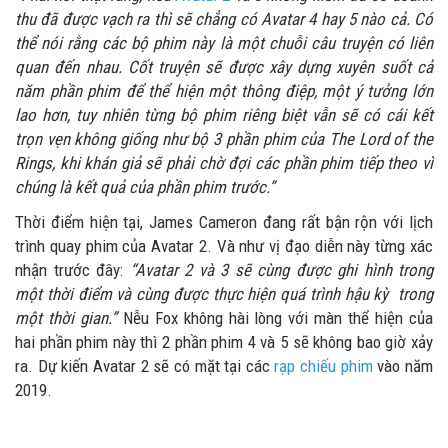
thu đã được vạch ra thì sẽ chẳng có Avatar 4 hay 5 nào cả. Có
thể nói rằng các bộ phim này là một chuỗi câu truyện có liên
quan đến nhau. Cốt truyện sẽ được xây dựng xuyên suốt cả
năm phần phim để thể hiện một thông điệp, một ý tưởng lớn
lao hơn, tuy nhiên từng bộ phim riêng biệt vẫn sẽ có cái kết
trọn vẹn không giống như bộ 3 phần phim của The Lord of the
Rings, khi khán giả sẽ phải chờ đợi các phần phim tiếp theo vì
chúng là kết quả của phần phim trước.”
Thời điểm hiện tại, James Cameron đang rất bận rộn với lịch
trình quay phim của Avatar 2. Và như vị đạo diễn này từng xác
nhận trước đây:
“Avatar 2 và 3 sẽ cùng được ghi hình trong
một thời điểm và cùng được thực hiện quá trình hậu kỳ trong
một thời gian.”
Nễu Fox không hài lòng với màn thể hiện của
hai phần phim này thì 2 phần phim 4 và 5 sẽ không bao giờ xảy
ra. Dự kiến Avatar 2 sẽ có mặt tại các
rạp chiếu phim
vào năm
2019.