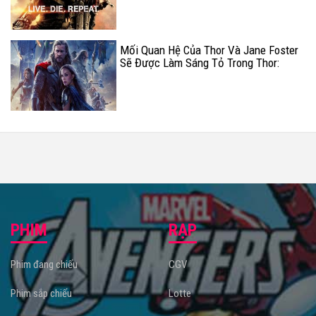
Mối Quan Hệ Của Thor Và Jane Foster
Sẽ Được Làm Sáng Tỏ Trong Thor:
Ragnarok
PHIM
RẠP
Phim đang chiếu
CGV
Phim sắp chiếu
Lotte