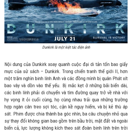
Dunkirk là một kiệt tác điện ảnh
Nội dung của Dunkirk xoay quanh cuộc đại di tản tốn bao giấy
mực của sử sách – Dunkirk. Trong chiến tranh thế giới II, hơn
một trăm nghìn binh lính Anh và các đồng mình bị quân Phát xít
bao vây và dồn vào thế yếu. Bị mắc kẹt ở những bãi biển dài,
các binh lính phải di chuyển và tìm đường quay trở về nhà với
hy vọng ít ỏi cuối cùng, họ cùng nhau trải qua những trường
hợp ngàn cân treo sợi tóc, cận kề nguy hiểm, và bị kẻ thù áp
sát. Phim được chia thành ba góc nhìn, ba câu chuyện nhỏ qua
sự thay đổi không gian bao gồm trên bầu trời, mặt đất và ngoài
biển cả, lực lượng không kích theo sát đoàn binh lính trên trời