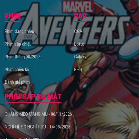
PHIM
RẠP
Phim đang chiếu
CGV
Phim sắp chiếu
Lotte
Phim tháng 08/2026
Galaxy
Phim chiếu lại
BHD
Đánh giá phim
PHIM SẮP RA MẮT
CHÀNG MÈO MANG MŨ - 06/11/2026
NGHỈ HÈ SỢ NGHỈ HƯU - 14/08/2026