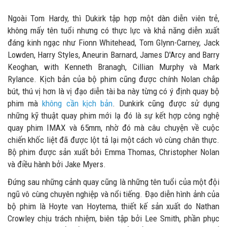
Ngoài Tom Hardy, thì Dukirk tập hợp một dàn diễn viên trẻ,
không mấy tên tuổi nhưng có thực lực và khả năng diễn xuất
đáng kinh ngạc như Fionn Whitehead, Tom Glynn-Carney, Jack
Lowden, Harry Styles, Aneurin Barnard, James D'Arcy and Barry
Keoghan, with Kenneth Branagh, Cillian Murphy và Mark
Rylance. Kịch bản của bộ phim cũng được chính Nolan chắp
bút, thú vị hơn là vị đạo diễn tài ba này từng có ý định quay bộ
phim mà
không cần kịch bản
. Dunkirk cũng được sử dụng
những kỹ thuật quay phim mới lạ đó là sự kết hợp công nghệ
quay phim IMAX và 65mm, nhờ đó mà câu chuyện về cuộc
chiến khốc liệt đã được lột tả lại một cách vô cùng chân thực.
Bộ phim được sản xuất bởi Emma Thomas, Christopher Nolan
và điều hành bởi Jake Myers.
Đứng sau những cảnh quay cũng là những tên tuổi của một đội
ngũ vô cùng chuyên nghiệp và nổi tiếng. Đạo diễn hình ảnh của
bộ phim là Hoyte van Hoytema, thiết kế sản xuất do Nathan
Crowley chịu trách nhiệm, biên tập bởi Lee Smith, phần phục