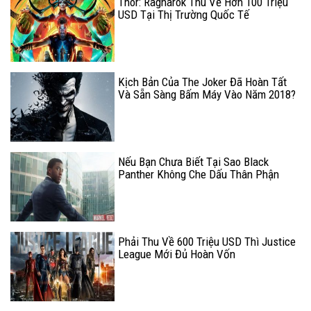
Thor: Ragnarok Thu Về Hơn 100 Triệu
USD Tại Thị Trường Quốc Tế
Kịch Bản Của The Joker Đã Hoàn Tất
Và Sẵn Sàng Bấm Máy Vào Năm 2018?
Nếu Bạn Chưa Biết Tại Sao Black
Panther Không Che Dấu Thân Phận
Thật Thì Đây Là Lý Do
Phải Thu Về 600 Triệu USD Thì Justice
League Mới Đủ Hoàn Vốn