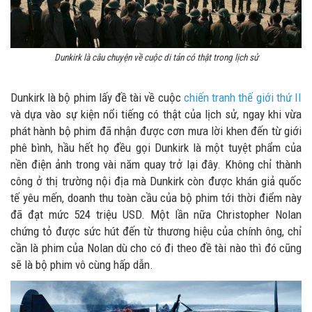
Dunkirk là câu chuyện về cuộc di tản có thật trong lịch sử
Dunkirk là bộ phim lấy đề tài về cuộc
chiến tranh thế giới thứ II
và dựa vào sự kiện nổi tiếng có thật của lịch sử, ngay khi vừa
phát hành bộ phim đã nhận được cơn mưa lời khen đến từ giới
phê bình, hầu hết họ đều gọi Dunkirk là một tuyệt phẩm của
nền điện ảnh trong vài năm quay trở lại đây. Không chỉ thành
công ở thị trường nội địa mà Dunkirk còn được khán giả quốc
tế yêu mến, doanh thu toàn cầu của bộ phim tới thời điểm này
đã đạt mức 524 triệu USD. Một lần nữa Christopher Nolan
chứng tỏ được sức hút đến từ thương hiệu của chính ông, chỉ
cần là phim của Nolan dù cho có đi theo đề tài nào thì đó cũng
sẽ là bộ phim vô cùng hấp dẫn.