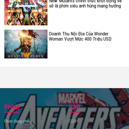
New Mutants chính thức khởi động và
sẽ là phim siêu anh hùng mang hướng
kinh dị
Doanh Thu Nội Địa Của Wonder
Woman Vượt Mức 400 Triệu USD
PHIM
RẠP
Phim đang chiếu
CGV