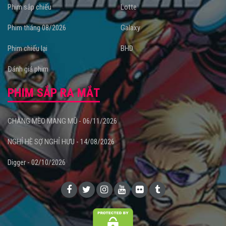
Phim sắp chiếu
Lotte
Phim tháng 08/2026
Galaxy
Phim chiếu lại
BHD
Đánh giá phim
PHIM SẮP RA MẮT
CHÀNG MÈO MANG MŨ - 06/11/2026
NGHỈ HÈ SỢ NGHỈ HƯU - 14/08/2026
Digger - 02/10/2026