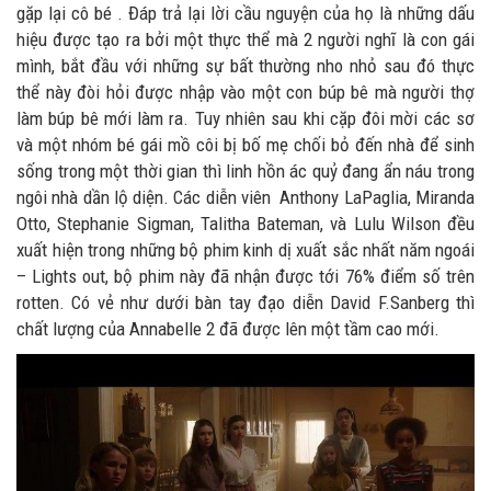
gặp lại cô bé . Đáp trả lại lời cầu nguyện của họ là những dấu
hiệu được tạo ra bởi một thực thể mà 2 người nghĩ là con gái
mình, bắt đầu với những sự bất thường nho nhỏ sau đó thực
thể này đòi hỏi được nhập vào một con búp bê mà người thợ
làm búp bê mới làm ra. Tuy nhiên sau khi cặp đôi mời các sơ
và một nhóm bé gái mồ côi bị bố mẹ chối bỏ đến nhà để sinh
sống trong một thời gian thì linh hồn ác quỷ đang ẩn náu trong
ngôi nhà dần lộ diện. Các diễn viên Anthony LaPaglia, Miranda
Otto, Stephanie Sigman, Talitha Bateman, và Lulu Wilson đều
xuất hiện trong những bộ phim kinh dị xuất sắc nhất năm ngoái
– Lights out, bộ phim này đã nhận được tới 76% điểm số trên
rotten. Có vẻ như dưới bàn tay đạo diễn David F.Sanberg thì
chất lượng của Annabelle 2 đã được lên một tầm cao mới.