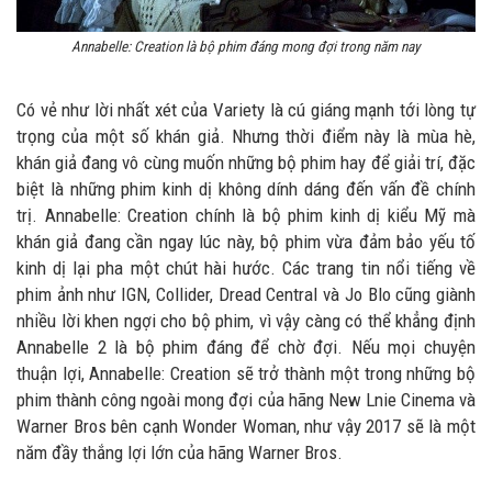
Annabelle: Creation là bộ phim đáng mong đợi trong năm nay
Có vẻ như lời nhất xét của Variety là cú giáng mạnh tới lòng tự
trọng của một số khán giả. Nhưng thời điểm này là mùa hè,
khán giả đang vô cùng muốn những bộ phim hay để giải trí, đặc
biệt là những phim kinh dị không dính dáng đến vấn đề chính
trị. Annabelle: Creation chính là bộ phim kinh dị kiểu Mỹ mà
khán giả đang cần ngay lúc này, bộ phim vừa đảm bảo yếu tố
kinh dị lại pha một chút hài hước. Các trang tin nổi tiếng về
phim ảnh như IGN, Collider, Dread Central và Jo Blo cũng giành
nhiều lời khen ngợi cho bộ phim, vì vậy càng có thể khẳng định
Annabelle 2 là bộ phim đáng để chờ đợi. Nếu mọi chuyện
thuận lợi, Annabelle: Creation sẽ trở thành một trong những bộ
phim thành công ngoài mong đợi của hãng New Lnie Cinema và
Warner Bros bên cạnh Wonder Woman, như vậy 2017 sẽ là một
năm đầy thắng lợi lớn của hãng Warner Bros.