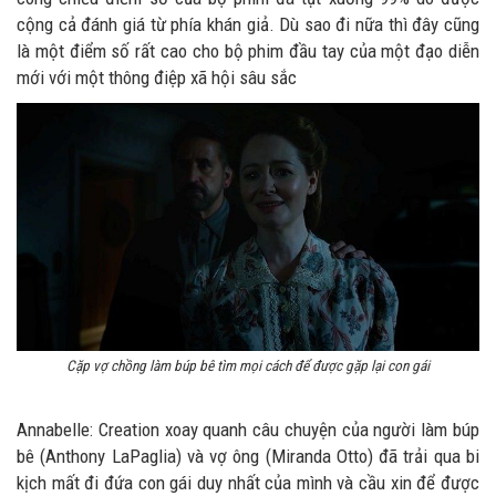
cộng cả đánh giá từ phía khán giả. Dù sao đi nữa thì đây cũng
là một điểm số rất cao cho bộ phim đầu tay của một đạo diễn
mới với một thông điệp xã hội sâu sắc
Cặp vợ chồng làm búp bê tìm mọi cách để được gặp lại con gái
Annabelle: Creation xoay quanh câu chuyện của người làm búp
bê (Anthony LaPaglia) và vợ ông (Miranda Otto) đã trải qua bi
kịch mất đi đứa con gái duy nhất của mình và cầu xin để được