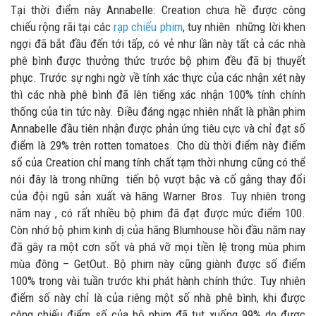
Tại thời điểm này Annabelle: Creation chưa hề được công
chiếu rộng rãi tại các
rạp chiếu phim
, tuy nhiên những lời khen
ngợi đã bắt đầu đến tới tấp, có vẻ như lần này tất cả các nhà
phê bình được thưởng thức trước bộ phim đều đã bị thuyết
phục. Trước sự nghi ngờ về tính xác thực của các nhận xét này
thì các nhà phê bình đã lên tiếng xác nhận 100% tính chính
thống của tin tức này. Điều đáng ngạc nhiên nhất là phần phim
Annabelle đầu tiên nhận được phản ứng tiêu cực và chỉ đạt số
điểm là 29% trên rotten tomatoes. Cho dù thời điểm này điểm
số của Creation chỉ mang tính chất tạm thời nhưng cũng có thể
nói đây là trong những tiến bộ vượt bậc và cố gắng thay đổi
của đội ngũ sản xuất và hãng Warner Bros. Tuy nhiên trong
năm nay , có rất nhiều bộ phim đã đạt được mức điểm 100.
Còn nhớ bộ phim kinh dị của hãng Blumhouse hồi đầu năm nay
đã gây ra một cơn sốt và phá vỡ mọi tiền lệ trong mùa phim
mùa đông – GetOut. Bộ phim này cũng giành được số điểm
100% trong vài tuần trước khi phát hành chính thức. Tuy nhiên
điểm số này chỉ là của riêng một số nhà phê bình, khi được
công chiếu điểm số của bộ phim đã tụt xuống 99% do được