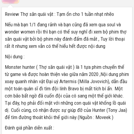
Review Thợ săn quái vật : Tạm ổn cho 1 tuần nhạt nhẽo
Nếu mà bạn 1/1 đang rảnh và bạn cũng đã xem qua soul và
wonder women rồi thì bạn có thể suy nghĩ đi xem bộ phim thợ
săn quái vật bởi bộ phim này đánh đấm đã mắt , Tuy lời thoại
rất ít nhưng xem vẫn có thể hiểu hết được nội dung
Nội dung :
Monster hunter ( Thợ săn quái vật ) là 1 tựa phim chuyển thể
từ game và được hoàn thiện vào giữa năm 2020 ,Nội dung phim
xoay quanh nhân vật Đại uý Artermis (Milla Jovovich), dẫn đầu
một toán quân sĩ đi tìm đội lính Bravo bị mất tích bí ẩn. Một
cơn bão bất ngờ đã cuốn đội của cô sang một thế giới khác.
Tại đây, họ phải đối mặt với những con quái vật khổng lồ quái
dị. Cuối cùng, cô nhận được sự giúp đỡ của Hunter (Tony Jaa)
để tìm đường thoát khỏi thế giới này.(Nguồn : Moveek )
Đánh giá phần diễn xuất :