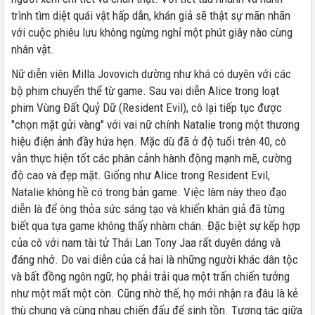
trình tìm diệt quái vật hấp dẫn, khán giả sẽ thật sự mãn nhãn
với cuộc phiêu lưu không ngừng nghỉ một phút giây nào cùng
nhân vật.
Nữ diễn viên Milla Jovovich dường như khá có duyên với các
bộ phim chuyển thể từ game. Sau vai diễn Alice trong loạt
phim Vùng Đất Quỷ Dữ (Resident Evil), cô lại tiếp tục được
"chọn mặt gửi vàng" với vai nữ chính Natalie trong một thương
hiệu điện ảnh đầy hứa hẹn. Mặc dù đã ở độ tuổi trên 40, cô
vẫn thực hiện tốt các phân cảnh hành động mạnh mẽ, cường
độ cao và đẹp mặt. Giống như Alice trong Resident Evil,
Natalie không hề có trong bản game. Việc làm này theo đạo
diễn là để ông thỏa sức sáng tạo và khiến khán giả đã từng
biết qua tựa game không thấy nhàm chán. Đặc biệt sự kếp hợp
của cô với nam tài tử Thái Lan Tony Jaa rất duyên dáng và
đáng nhớ. Do vai diễn của cả hai là những người khác dân tộc
và bất đồng ngôn ngữ, họ phải trải qua một trấn chiến tưởng
như một mất một còn. Cũng nhờ thế, họ mới nhận ra đâu là kẻ
thù chung và cùng nhau chiến đấu để sinh tồn. Tương tác giữa