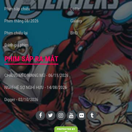
Phim sắp chiếu
Lotte
Phim tháng 08/2026
Galaxy
Phim chiếu lại
BHD
Đánh giá phim
PHIM SẮP RA MẮT
CHÀNG MÈO MANG MŨ - 06/11/2026
NGHỈ HÈ SỢ NGHỈ HƯU - 14/08/2026
Digger - 02/10/2026