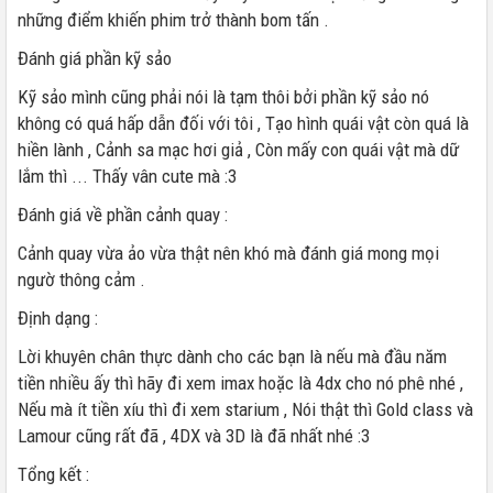
những điểm khiến phim trở thành bom tấn .
Đánh giá phần kỹ sảo
Kỹ sảo mình cũng phải nói là tạm thôi bởi phần kỹ sảo nó
không có quá hấp dẫn đối với tôi , Tạo hình quái vật còn quá là
hiền lành , Cảnh sa mạc hơi giả , Còn mấy con quái vật mà dữ
lắm thì ... Thấy vân cute mà :3
Đánh giá về phần cảnh quay :
Cảnh quay vừa ảo vừa thật nên khó mà đánh giá mong mọi
ngườ thông cảm .
Định dạng :
Lời khuyên chân thực dành cho các bạn là nếu mà đầu năm
tiền nhiều ấy thì hãy đi xem imax hoặc là 4dx cho nó phê nhé ,
Nếu mà ít tiền xíu thì đi xem starium , Nói thật thì Gold class và
Lamour cũng rất đã , 4DX và 3D là đã nhất nhé :3
Tổng kết :