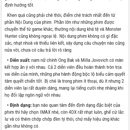
định hướng tốt.
Khen quá cũng phải chê thôi, điểm chê trách nhất đến từ
phần Nội Dung của phim. Phần lớn như những phim được
chuyển thể từ game khác, thường nội dung khá tệ và Monster
Hunter cũng không ngoại lệ. Nội dung phim không có gì đặc
sắc, nhạt nhoà và thiếu liên kết, xây dựng câu chuyện nào cũng
nửa vời, chưa có câu trả lời rõ ràng.
• Diễn xuất:
nam nữ chính Ong Bak và Milla Jovovich có màn
kết hợp ăn ý với nhau. Cả 2 diễn viên đều hoàn thành tròn trịa
vai diễn của mình, những pha hành động bộc lộ biểu cảm quyết
tâm quyết chiến tốt. Bị chê là trong phim ít thoại, dù ít nhưng 2
diễn viên lại rất duyên dáng, mang lại tiếng cười nhẹ nhàng khi
họ đối lập ngôn ngữ với nhau.
• Định dạng:
bạn nào quan tâm đến định dạng đặc biệt của
phim thì hãy chọn IMAX nhé, còn 4DX rất nhạt luôn, ghế cứ lắc
lư và có thêm chớp chớp đèn tý thôi, chứ mấy hiệu ứng khác
gần như không có.