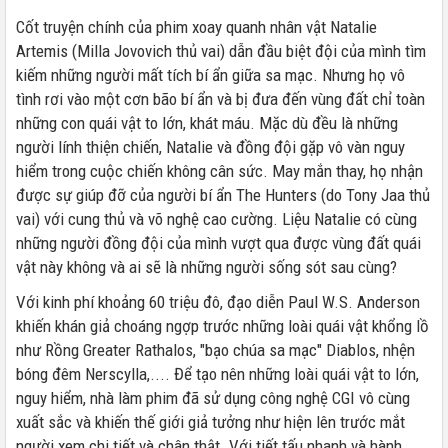
Cốt truyện chính của phim xoay quanh nhân vật Natalie
Artemis (Milla Jovovich thủ vai) dẫn đầu biệt đội của mình tìm
kiếm những người mất tích bí ẩn giữa sa mạc. Nhưng họ vô
tình rơi vào một cơn bão bí ẩn và bị đưa đến vùng đất chỉ toàn
những con quái vật to lớn, khát máu. Mặc dù đều là những
người lính thiện chiến, Natalie và đồng đội gặp vô vàn nguy
hiểm trong cuộc chiến không cân sức. May mắn thay, họ nhận
được sự giúp đỡ của người bí ẩn The Hunters (do Tony Jaa thủ
vai) với cung thủ và võ nghệ cao cường. Liệu Natalie có cùng
những người đồng đội của mình vượt qua được vùng đất quái
vật này không và ai sẽ là những người sống sót sau cùng?
Với kinh phí khoảng 60 triệu đô, đạo diễn Paul W.S. Anderson
khiến khán giả choáng ngợp trước những loài quái vật khổng lồ
như Rồng Greater Rathalos, "bạo chúa sa mạc" Diablos, nhện
bóng đêm Nerscylla,.... Để tạo nên những loài quái vật to lớn,
nguy hiểm, nhà làm phim đã sử dụng công nghệ CGI vô cùng
xuất sắc và khiến thế giới giả tưởng như hiện lên trước mắt
người xem chi tiết và chân thật. Với tiết tấu nhanh và hành