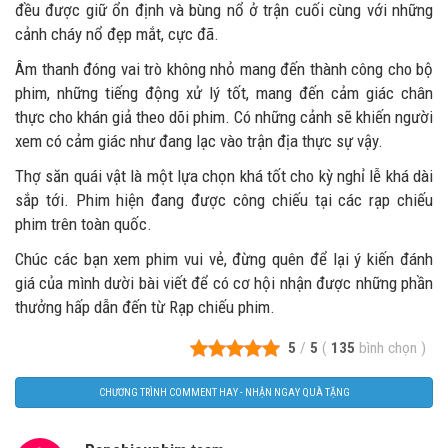
đều được giữ ổn định và bùng nổ ở trận cuối cùng với những
cảnh cháy nổ đẹp mắt, cực đã.
Âm thanh đóng vai trò không nhỏ mang đến thành công cho bộ
phim, những tiếng động xử lý tốt, mang đến cảm giác chân
thực cho khán giả theo dõi phim. Có những cảnh sẽ khiến người
xem có cảm giác như đang lạc vào trận địa thực sự vậy.
Thợ săn quái vật là một lựa chọn khá tốt cho kỳ nghỉ lễ khá dài
sắp tới. Phim hiện đang được công chiếu tại các rạp chiếu
phim trên toàn quốc.
Chúc các bạn xem phim vui vẻ, đừng quên để lại ý kiến đánh
giá của mình dười bài viết để có cơ hội nhận được những phần
thưởng hấp dẫn đến từ Rạp chiếu phim.
5
/
5
(
135
bình chọn
)
CHƯƠNG TRÌNH COMMENT HAY - NHẬN NGAY QUÀ TẶNG