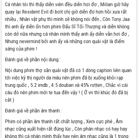
Cá nhân tôi thì thấy diễn viên đều diễn hơi đơ , Milian giờ hãy
quay lại Resident Evil đi bơit chị giờ diễn đơ hơn hồi xưa rất
nhiều , Nhân vật phụ thì mình sẽ không nói đến , Còn Tony Jaa
thì anh ấy diễn ổn hơn phim Đấu Sĩ Tối Thượng và diễn không
còn dở nữa nhưng cá nhân mình thấy anh ấy diễn vẫn hơi đơ ,
Nhưng nevermind bởi anh ấy và những con quái vật là điểm
sáng của phim !
Đánh giá về phần nội dung :
Nội dung phim thợ săn quái vật đã có 1 dòng caption liên quan
tới việc kỳ thị người da màu nên phim đã bị xuống khỏi rạp
trung quốc , 5.2 imdb , 4.5 douban và 45% rotten , Chắc vì cái
câu đó nên phim mới te tua đến vậy ! ( Ở vn thì khúc đó đã bị
cắt )
Đánh giá về phần âm thanh :
Phim có phần âm thanh rất chất lượng , Xem cực phê , Âm
nhạc cũng xuất hiện rất đúng lúc , Còn phân nhạc có hay hay
không thì cá nhân mình thấy hay nên âm nhạc cũng là 1 trong