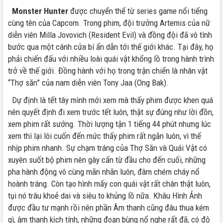
Monster Hunter
được chuyển thể từ series game nổi tiếng
cùng tên của Capcom. Trong phim, đội trưởng Artemis của nữ
diễn viên Milla Jovovich (Resident Evil) và đồng đội đã vô tình
bước qua một cánh cửa bí ẩn dẫn tới thế giới khác. Tại đây, họ
phải chiến đấu với nhiều loài quái vật khổng lồ trong hành trình
trở về thế giới. Đồng hành với họ trong trận chiến là nhân vật
“Thợ săn” của nam diễn viên Tony Jaa (Ong Bak).
Dự định là tết tây mình mới xem mà thấy phim được khen quá
nên quyết định đi xem trước tết luôn, thật sự đúng như lời đồn,
xem phim rất sướng. Thời lượng tận 1 tiếng 44 phút nhưng lúc
xem thì lại lôi cuốn đến mức thấy phim rất ngắn luôn, vì thế
nhịp phim nhanh. Sự chạm tráng của Thợ Săn và Quái Vật có
xuyên suốt bộ phim nên gây cấn từ đầu cho đến cuối, những
pha hành động vô cùng mãn nhãn luôn, đâm chém cháy nổ
hoành tráng. Còn tạo hình mấy con quái vật rất chân thật luôn,
tụi nó trâu khoẻ dai và siêu to khủng lồ nữa. Khâu Hình Ảnh
được đầu tư mạnh rồi nên phần Âm thanh cũng đâu thua kém
gì, âm thanh kịch tính, những đoạn bùng nổ nghe rất đã, có độ