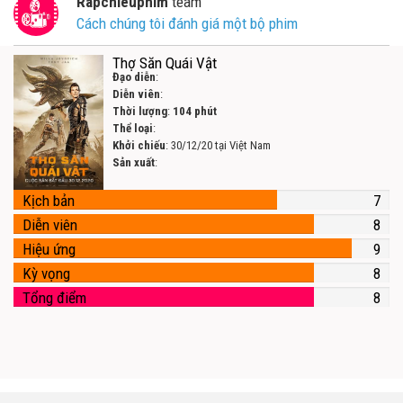
Rapchieuphim
team
Cách chúng tôi đánh giá một bộ phim
Thợ Săn Quái Vật
Đạo diễn
:
Diễn viên
:
Thời lượng
:
104 phút
Thể loại
:
Khởi chiếu
: 30/12/20 tại Việt Nam
Sản xuất
:
Kịch bản
7
Diễn viên
8
Hiệu ứng
9
Kỳ vọng
8
Tổng điểm
8