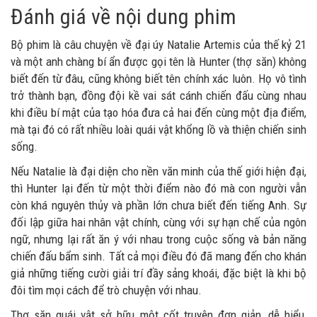
Đánh giá về nội dung phim
Bộ phim là câu chuyện về đại úy Natalie Artemis của thế kỷ 21
và một anh chàng bí ẩn được gọi tên là Hunter (thợ săn) không
biết đến từ đâu, cũng không biết tên chính xác luôn. Họ vô tình
trở thành bạn, đồng đội kề vai sát cánh chiến đấu cùng nhau
khi điều bí mật của tạo hóa đưa cả hai đến cùng một địa điểm,
mà tại đó có rất nhiều loài quái vật khổng lồ và thiện chiến sinh
sống.
Nếu Natalie là đại diện cho nền văn minh của thế giới hiện đại,
thì Hunter lại đến từ một thời điểm nào đó mà con người vẫn
còn khá nguyên thủy và phần lớn chưa biết đến tiếng Anh. Sự
đối lập giữa hai nhân vật chính, cùng với sự hạn chế của ngôn
ngữ, nhưng lại rất ăn ý với nhau trong cuộc sống và bản năng
chiến đấu bẩm sinh. Tất cả mọi điều đó đã mang đến cho khán
giả những tiếng cười giải trí đầy sảng khoái, đặc biệt là khi bộ
đôi tìm mọi cách để trò chuyện với nhau.
Thợ săn quái vật sở hữu một cốt truyện đơn giản, dễ hiểu,