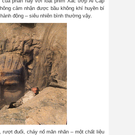
g của phần này với loạt phim Xác ướp Ai Cập
a không cảm nhận được bầu không khí huyền bí
hành động – siêu nhiên bình thường vậy.
, rượt đuổi, cháy nổ mãn nhãn – một chất liệu