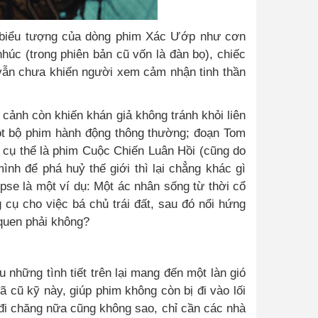
 biểu tượng của dòng phim Xác Ướp như cơn
húc (trong phiên bản cũ vốn là đàn bọ), chiếc
vẫn chưa khiến người xem cảm nhận tinh thần
 cảnh còn khiến khán giả không tránh khỏi liên
t bộ phim hành động thông thường; đoạn Tom
à cụ thể là phim Cuộc Chiến Luân Hồi (cũng do
h để phá huỷ thế giới thì lại chẳng khác gì
pse là một ví dụ: Một ác nhân sống từ thời cổ
 cụ cho việc bá chủ trái đất, sau đó nổi hứng
 quen phải không?
 những tình tiết trên lại mang đến một làn gió
 cũ kỹ này, giúp phim không còn bị đi vào lối
 đi chăng nữa cũng không sao, chỉ cần các nhà