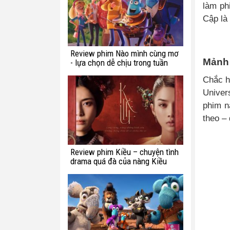
làm ph
Cập là
Review phim Nào mình cùng mơ
Mảnh 
- lựa chọn dễ chịu trong tuần
này
Chắc h
Univer
phim n
theo – 
Review phim Kiều – chuyện tình
drama quá đà của nàng Kiều