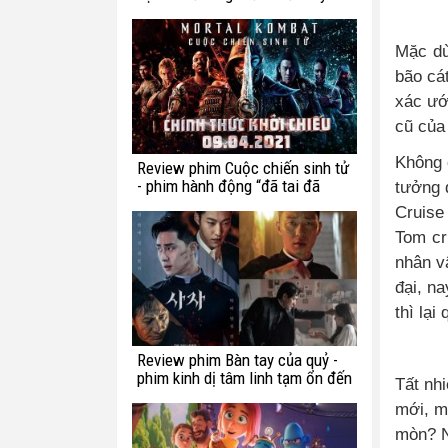
chế ngự trong luật lệ?
Mặc dù
bão cá
xác ướ
cũ của
Không c
Review phim Cuộc chiến sinh tử
- phim hành động “đã tai đã
tưởng 
mắt” tuần này
Cruise
Tom cr
nhân v
đại, n
thì lạ
Review phim Bàn tay của quỷ -
phim kinh dị tâm linh tạm ổn đến
Tất nhi
từ Hàn Quốc
mới, m
mòn? N