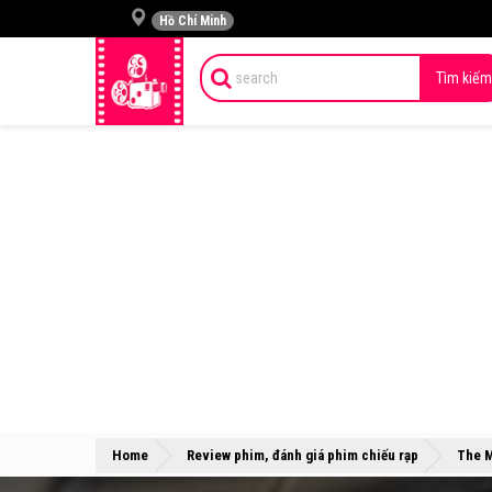
Hồ Chí Minh
Tìm kiếm
Home
Review phim, đánh giá phim chiếu rạp
The M