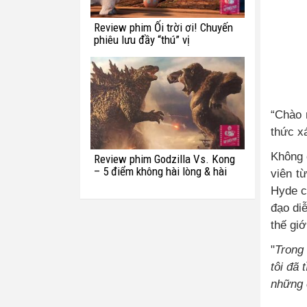
Review phim Ối trời ơi! Chuyến
phiêu lưu đầy “thú” vị
“Chào 
thức x
Không c
Review phim Godzilla Vs. Kong
– 5 điểm không hài lòng & hài
viên t
hước với quái vật Titan
Hyde c
đạo diễ
thế giớ
"
Trong 
tôi đã 
những 