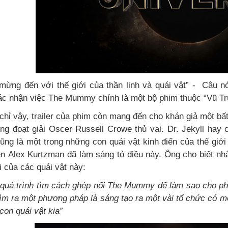
mừng đến với thế giới của thần linh và quái vật” - Câu n
ác nhận việc The Mummy chính là một bộ phim thuộc “Vũ Trụ
hỉ vậy, trailer của phim còn mang đến cho khán giả một bất
ừng đoạt giải Oscer Russell Crowe thủ vai. Dr. Jekyll hay c
ũng là một trong những con quái vật kinh điển của thế giớ
n Alex Kurtzman đã làm sáng tỏ điều này. Ông cho biết nhân
i của các quái vật này:
quá trình tìm cách ghép nối The Mummy để làm sao cho phù 
tìm ra một phương pháp là sáng tạo ra một vài tổ chức có m
con quái vật kia”