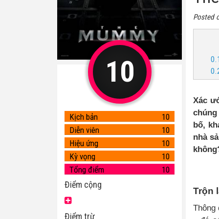
Posted 
10
0.
0.
Xác ướ
chúng 
Kịch bản
10
bố, kh
Diễn viên
10
nhà sả
Hiệu ứng
10
không
Kỳ vọng
10
Tổng điểm
10
Điểm cộng
Trộn l
Thông 
Điểm trừ