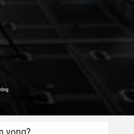
ưởng
m vọng?