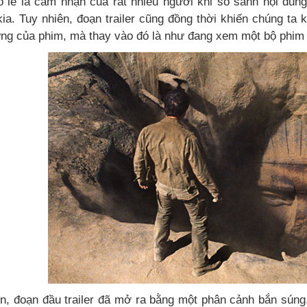
ó lẽ là cảm nhận của rất nhiều người khi so sánh nội dun
kia. Tuy nhiên, đoạn trailer cũng đồng thời khiến chúng t
ưng của phim, mà thay vào đó là như đang xem một bộ phim 
ên, đoạn đầu trailer đã mở ra bằng một phân cảnh bắn súng