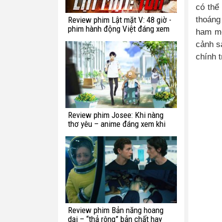
có thể
Review phim Lật mặt V: 48 giờ -
thoáng
phim hành động Việt đáng xem
ham mê
cảnh sa
chính 
Review phim Josee: Khi nàng
thơ yêu – anime đáng xem khi
bạn còn trẻ
Review phim Bản năng hoang
dại – “thả rông” bản chất hay