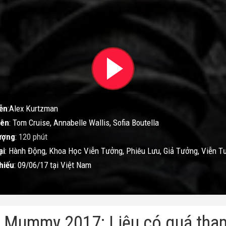
ễn
:Alex Kurtzman
iên
: Tom Cruise, Annabelle Wallis, Sofia Boutella
ượng
:
120 phút
ại
: Hành Động, Khoa Học Viễn Tưởng, Phiêu Lưu, Giả Tưởng, Viễn T
hiếu
: 09/06/17 tại Việt Nam
 Mummy 2017: Liệu có quá tha