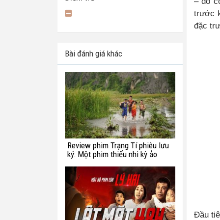
– đó c
trước 
đặc tr
Bài đánh giá khác
Review phim Trạng Tí phiêu lưu
ký: Một phim thiếu nhi kỳ ảo
chắp vá
Đầu ti