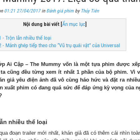
on
01:21 27/04/2017
in
Đánh giá phim
by
Thủy Tiên
Nội dung bài viết
[
Ẩn mục lục
]
1 - Trộn lẫn nhiều thể loại
2 - Mảnh ghép tiếp theo cho “Vũ trụ quái vật” của Universal
p Ai Cập – The Mummy vốn là một tựa phim được xếp 
ta cũng đều từng xem ít nhất 1 phần của bộ phim. Vì 
án giả yêu điện ảnh đã vô cùng háo hức và đặt ra nhiều
n xuất phim có đang quá sức để đáp ứng kỳ vọng của 
?
ẫn nhiều thể loại
qua đoạn trailer mới nhất, khán giả đã có thêm cái nhìn toà