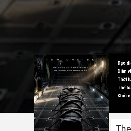
Đạo di
Diễn v
Thời l
Thể lo
Khởi c
The