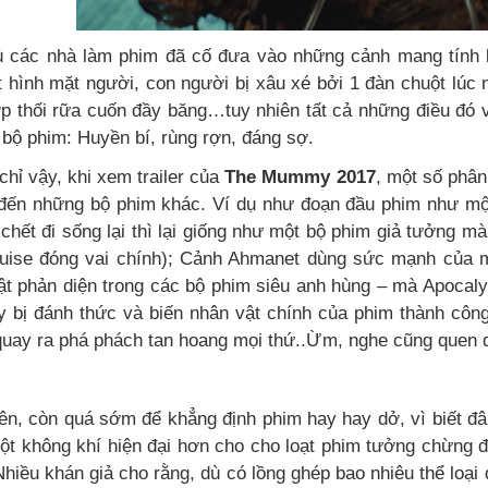
 các nhà làm phim đã cố đưa vào những cảnh mang tính
t hình mặt người, con người bị xâu xé bởi 1 đàn chuột lúc n
p thối rữa cuốn đầy băng…tuy nhiên tất cả những điều đó 
 bộ phim: Huyền bí, rùng rợn, đáng sợ.
hỉ vậy, khi xem trailer của
The Mummy 2017
, một số phân
đến những bộ phim khác. Ví dụ như đoạn đầu phim như mộ
 chết đi sống lại thì lại giống như một bộ phim giả tưởng m
uise đóng vai chính); Cảnh Ahmanet dùng sức mạnh của mìn
ật phản diện trong các bộ phim siêu anh hùng – mà Apocaly
ay bị đánh thức và biến nhân vật chính của phim thành công
i quay ra phá phách tan hoang mọi thứ..Ừm, nghe cũng quen
ên, còn quá sớm để khẳng định phim hay hay dở, vì biết đâu
ột không khí hiện đại hơn cho cho loạt phim tưởng chừng đã
hiều khán giả cho rằng, dù có lồng ghép bao nhiêu thể loại