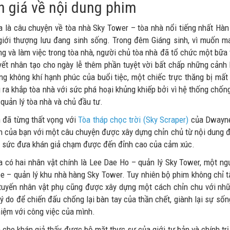
 giá về nội dung phim
a là câu chuyện về tòa nhà Sky Tower – tòa nhà nổi tiếng nhất Hàn
giới thượng lưu đang sinh sống. Trong đêm Giáng sinh, vì muốn 
g và làm việc trong tòa nhà, người chủ tòa nhà đã tổ chức một bữa t
yết nhân tạo cho ngày lễ thêm phần tuyệt vời bất chấp những cảnh
ng không khí hạnh phúc của buổi tiệc, một chiếc trực thăng bị mất
g ra khắp tòa nhà với sức phá hoại khủng khiếp bởi vì hệ thống chốn
quản lý tòa nhà và chủ đầu tư.
 đã từng thất vọng với
Tòa tháp chọc trời (Sky Scraper)
của Dwayne 
n của bạn với một câu chuyện được xây dựng chỉn chủ từ nội dung đến
 sức đưa khán giả chạm được đến đỉnh cao của cảm xúc.
a có hai nhân vật chính là Lee Dae Ho – quản lý Sky Tower, một n
e – quản lý khu nhà hàng Sky Tower. Tuy nhiên bộ phim không chỉ tậ
tuyến nhân vật phụ cũng được xây dựng một cách chỉn chu với nhữn
ý do để chiến đấu chống lại bàn tay của thần chết, giành lại sự sốn
hiệm với công việc của mình.
 cho khán giả thấy được bộ mặt thực sự của giới tư bản và chính trị