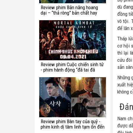
dù đang
Review phim Bản năng hoang
dại – “thả rông” bản chất hay
đồng ti
chế ngự trong luật lệ?
vô tội.
để lăn 
Tháp lử
cơ hội s
thì lại
cứu đôi
Review phim Cuộc chiến sinh tử
sẵn sàn
- phim hành động “đã tai đã
mắt” tuần này
Những g
xuất hi
không c
Đánh
Nam chí
Review phim Bàn tay của quỷ -
được dẫ
phim kinh dị tâm linh tạm ổn đến
từ Hàn Quốc
đội lín