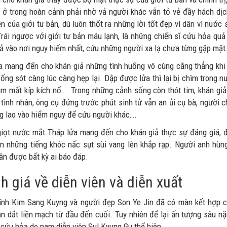
 ở trong hoàn cảnh phải nhờ vả người khác vẫn tỏ vẻ đầy hách dịc
ền của giới tư bản, dù luôn thốt ra những lời tốt đẹp vì dân vì nư
 Trái ngược với giới tư bản máu lạnh, là những chiến sĩ cứu hỏa qu
xả vào nơi nguy hiểm nhất, cứu những người xa lạ chưa từng gặp mặt
a mang đến cho khán giả những tình huống vô cùng căng thẳng khi 
ống sót càng lúc càng hẹp lại. Dập được lửa thì lại bị chìm trong n
 làm mất kíp kích nổ…. Trong những cảnh sống còn thót tim, khán g
 tình nhân, ông cụ đứng trước phút sinh tử vẫn an ủi cụ bà, người 
g lao vào hiểm nguy để cứu người khác….
iọt nước mắt Tháp lửa mang đến cho khán giả thực sự đáng giá, đ
ện những tiếng khóc nấc sụt sùi vang lên khắp rạp. Người anh h
ần được bất kỳ ai báo đáp.
 giá về diễn viên và diễn xuất
nh Kim Sang Kuyng và người đẹp Son Ye Jin đã có màn kết hợp c
n dắt liền mạch từ đầu đến cuối. Tuy nhiên để lại ấn tượng sâu nặ
h cứu hỏa do nam diễn viên Sul Kyung Gu thể hiện.