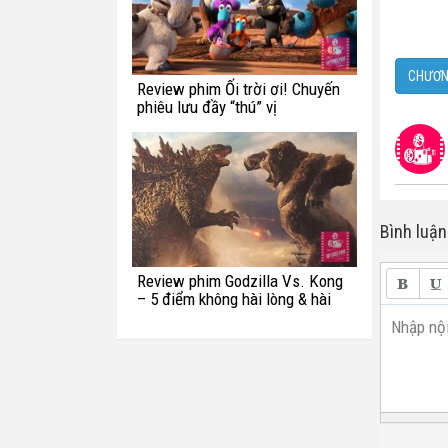
CHƯƠN
Review phim Ối trời ơi! Chuyến
phiêu lưu đầy “thú” vị
Bình luận
Review phim Godzilla Vs. Kong
– 5 điểm không hài lòng & hài
hước với quái vật Titan
Nhập nội