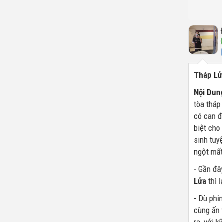
Tháp L
Nội Dun
tòa tháp
có can đ
biệt cho
sinh tuy
ngột mất
- Gần đâ
Lửa
thì l
- Dù phi
cùng ấn 
ra, với 