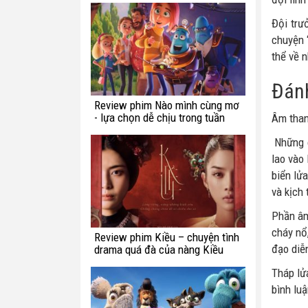
Đội trư
chuyện 
thể về 
Đánh
Review phim Nào mình cùng mơ
- lựa chọn dễ chịu trong tuần
Âm than
này
Những c
lao vào
biển lử
và kịch 
Phần âm
cháy nổ
Review phim Kiều – chuyện tình
đạo diễ
drama quá đà của nàng Kiều
Tháp lử
bình lu