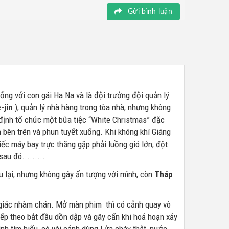
Gửi bình luận
ống với con gái Ha Na và là đội trưởng đội quản lý
-jin
), quản lý nhà hàng trong tòa nhà, nhưng không
 định tổ chức một bữa tiệc “White Christmas” đặc
 bên trên và phun tuyết xuống. Khi không khí Giáng
iếc máy bay trực thăng gặp phải luồng gió lớn, đột
au đó.........
 lại, nhưng không gây ấn tượng với mình, còn
Tháp
ảm giác nhàm chán. Mở màn phim thì có cảnh quay vô
iếp theo bắt đầu dồn dập và gây cấn khi hoả hoạn xảy
nh tìm hiểu, có vài cảnh dùng Lửa cháy thật, nước