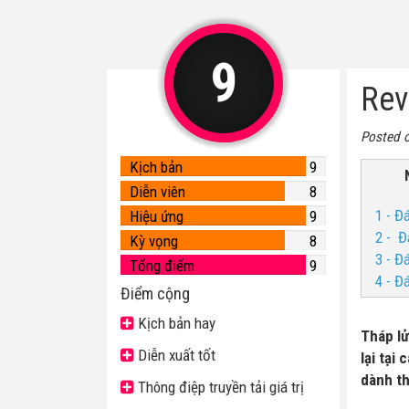
9
Rev
Posted 
Kịch bản
9
Diễn viên
8
1 - Đ
Hiệu ứng
9
2 - Đ
Kỳ vọng
8
3 - Đ
Tổng điểm
9
4 - Đ
Điểm cộng
Kịch bản hay
Tháp lử
Diễn xuất tốt
lại tại
dành th
Thông điệp truyền tải giá trị