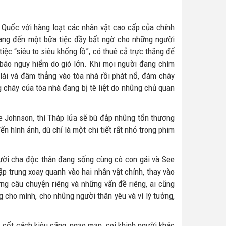
 Quốc với hàng loạt các nhân vật cao cấp của chính
mang đến một bữa tiệc đầy bất ngờ cho những người
iệc “siêu to siêu khổng lồ”, có thuê cả trực thăng để
 báo nguy hiểm do gió lớn. Khi mọi người đang chìm
 lái và đâm thẳng vào tòa nhà rồi phát nổ, đám cháy
g cháy của tòa nhà đang bị tê liệt do những chủ quan
Johnson, thì Tháp lửa sẽ bù đắp những tổn thương
 hình ảnh, dù chỉ là một chi tiết rất nhỏ trong phim
gười cha độc thân đang sống cùng cô con gái và See
p trung xoay quanh vào hai nhân vật chính, thay vào
g câu chuyện riêng và những vấn đề riêng, ai cũng
g cho mình, cho những người thân yêu và vì lý tưởng,
, cốt cách kiêu căng, ngạo mạn, coi khinh người khác