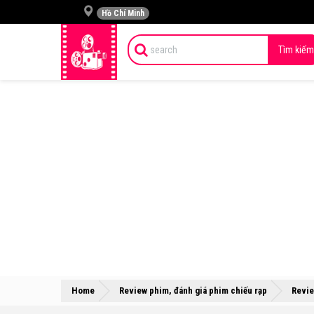
Hồ Chí Minh
Tìm kiếm
Home
Review phim, đánh giá phim chiếu rạp
Revie