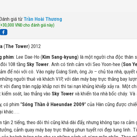
Đánh giá từ
Trần Hoài Thương
(+30,000 VNĐ cho đánh giá này)
ửa
(
The Tower
) 2012
g phim
: Lee Dae-Ho (
Kim Sang-kyung
) là một người cha độc thân s
 đôi 108 tầng
Sky Tower
. Anh có tình cảm với Seo Yoon-hee (
Son Ye
ảm để nói với cô. Vào ngày Giáng Sinh, ông Jo – chủ tòa nhà, quyết
 những người thuê và khách VIP, với dàn máy bay trực thăng bay lượn
ệt vời đang tràn ngập khắp nơi thì tai nạn khủng khiếp xảy ra. Một ch
 kiểm soát, lao thẳng vào
Sky Tower
và khiến tòa nhà bốc cháy. Và s
y, có phim "
Sóng Thần ở Haeundae 2009
" của Hàn cũng được chiếu
ại khác....
m tận 2 tiếng, theo dõi thì cũng khá dài đấy, nhưng không tạo ra c
tưởng, cảnh quay máy bay trực thăng phun tuyết rơi đẹp lung linh. T
kỹ xảo hoành tráng nên cho ra những cảnh vô cùng mãn nhãn. Theo mì