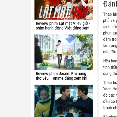
Đánh
Tháp lử
phủ và 
Review phim Lật mặt V: 48 giờ -
sinh sốn
phim hành động Việt đáng xem
phun tu
đắm tro
lan rộn
của đội 
Nếu bạn
tinh thầ
Review phim Josee: Khi nàng
cũng đủ
thơ yêu – anime đáng xem khi
Tháp lử
bạn còn trẻ
Yoon He
đó các 
đều có l
trách n
Bộ phim