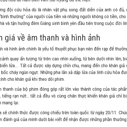
ởng đội cứu hỏa dù là nhân vật phụ song đất diễn của anh có đủ, 
“bình thường” của người của tiền và những người không có tiền, cho
nhà và tận hưởng đêm Giáng sinh bình yên đầu tiên trong cuộc đời lí
 giá về âm thanh và hình ảnh
h và hình ảnh chính là yếu tố thuyết phục bạn nên đến rạp để thưở
ảnh quay ấn tượng từ trên cao nhìn xuống, từ bên dưới nhìn lên, b
 biển lửa…. Tất cả được xây dựng chỉn chu, mang đến cho khán giả 
a bốc cháy ngùn ngụt. Những pha lăn xả dập lửa của lính cứu hỏa đ
tính cho khán giả khi theo dõi phim.
 thanh của bộ phim đóng góp rất lớn vào thành công của tác phẩm,
, tiếng rạn nứt… tất cả đều vô cùng chân thực khiến khán giả chỉ bi
n mang lại.
a sẽ chính thức được công chiếu trên toàn quốc từ ngày 20/11. Chúc
ận đánh giả của mình dưới bài viết để nhận được những phần thưởng