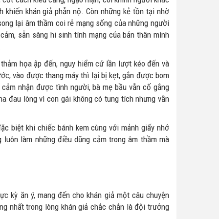
h khiến khán giả phẫn nộ. Còn những kẻ tồn tại nhờ
ớc song lại âm thầm coi rẻ mạng sống của những người
ả cảm, sẵn sàng hi sinh tính mạng của bản thân mình
.
thảm họa ập đến, nguy hiểm cứ lần lượt kéo đến và
ước, vào được thang máy thì lại bị kẹt, gắn được bom
iả cảm nhận được tình người, bà mẹ bầu vẫn cố gắng
cha đau lòng vì con gái không có tung tích nhưng vẫn
ặc biệt khi chiếc bánh kem cùng với mảnh giấy nhớ
ùng luôn làm những điều dũng cảm trong âm thầm mà
ực kỳ ăn ý, mang đến cho khán giả một câu chuyện
ng nhất trong lòng khán giả chắc chắn là đội trưởng