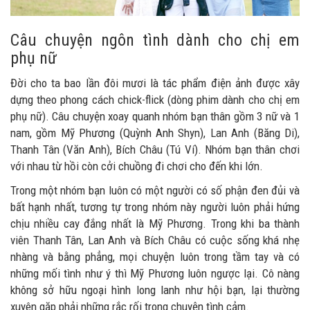
Câu chuyện ngôn tình dành cho chị em
phụ nữ
Đời cho ta bao lần đôi mươi là tác phẩm điện ảnh được xây
dựng theo phong cách chick-flick (dòng phim dành cho chị em
phụ nữ). Câu chuyện xoay quanh nhóm bạn thân gồm 3 nữ và 1
nam, gồm Mỹ Phương (Quỳnh Anh Shyn), Lan Anh (Băng Di),
Thanh Tân (Văn Anh), Bích Châu (Tú Ví). Nhóm bạn thân chơi
với nhau từ hồi còn cởi chuồng đi chơi cho đến khi lớn.
Trong một nhóm bạn luôn có một người có số phận đen đủi và
bất hạnh nhất, tương tự trong nhóm này người luôn phải hứng
chịu nhiều cay đắng nhất là Mỹ Phương. Trong khi ba thành
viên Thanh Tân, Lan Anh và Bích Châu có cuộc sống khá nhẹ
nhàng và bằng phẳng, mọi chuyện luôn trong tầm tay và có
những mối tình như ý thì Mỹ Phương luôn ngược lại. Cô nàng
không sở hữu ngoại hình long lanh như hội bạn, lại thường
xuyên gặp phải những rắc rối trong chuyện tình cảm.