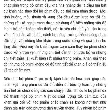
phát sinh trong bộ phim đều khá nhẹ nhàng đó là điều mà bất
cứ khán nào theo dõi bộ phim đều có thể cảm nhận được. Mọi
tình huống, mâu thuẫn và xung đột đều được lược bỏ tối đa;
những yếu tố ngoại cảnh được sử dụng để biến những vấn đề
logic trở nên không cần thiết, cốt truyện chỉ chủ yếu tập trung
vào các nhân vật chính, cách họ cùng trưởng thành, cùng nhau
đối diện với những khó khăn trong cuộc sống và quá trình họ
thay đổi. Điều này đã khiến người xem cảm thấy bộ phim chưa
được xử lý trọn vẹn, những chi tiết cần thì bị lược bỏ và những
chi tiết thừa lại xuất hiện rất nhiều trong phim. Khán giả theo
dõi nhưng bộ phim không có đủ tình tiết để khán giả có thể hiểu
về tác phẩm này.
Nếu như bộ phim được xử lý kịch bản hài hòa hơn, giúp các
nhân vật trong phim có đủ đất diễn để bộc lộ toàn bộ những
tình tiết ẩn chứa đằng sau câu chuyện đó. Thì có lẽ bộ phim đã
trở thành một bộ phim Việt có chất lượng tốt, cảm xúc của
khán giả đối với tác phẩm chắc chắn sẽ không hời hợt như
đánh giá trên các phương tiện truyền thông. Tuy nhiên bộ phim