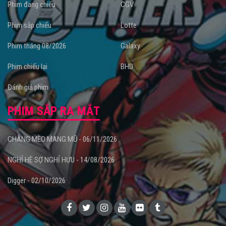
Phim đang chiếu
CGV
Phim sắp chiếu
Lotte
Phim tháng 08/2026
Galaxy
Phim chiếu lại
BHD
Đánh giá phim
PHIM SẮP RA MẮT
CHÀNG MÈO MANG MŨ - 06/11/2026
NGHỈ HÈ SỢ NGHỈ HƯU - 14/08/2026
Digger - 02/10/2026