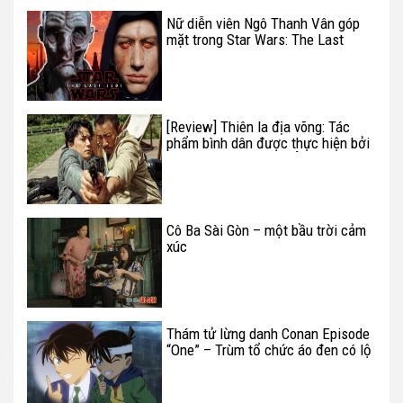
Nữ diễn viên Ngô Thanh Vân góp
mặt trong Star Wars: The Last
Jedi
[Review] Thiên la địa võng: Tác
phẩm bình dân được thực hiện bởi
ba cường quốc châu Á
Cô Ba Sài Gòn – một bầu trời cảm
xúc
Thám tử lừng danh Conan Episode
“One” – Trùm tổ chức áo đen có lộ
diện