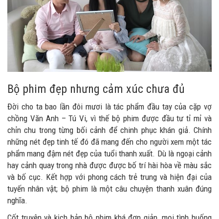
Bộ phim đẹp nhưng cảm xúc chưa đủ
Đời cho ta bao lần đôi mươi là tác phẩm đầu tay của cặp vợ
chồng Văn Anh – Tú Vi, vì thế bộ phim được đầu tư tỉ mỉ và
chỉn chu trong từng bối cảnh để chinh phục khán giả. Chính
những nét đẹp tinh tế đó đã mang đến cho người xem một tác
phẩm mang đậm nét đẹp của tuổi thanh xuất. Dù là ngoại cảnh
hay cảnh quay trong nhà được được bố trí hài hòa về màu sắc
và bố cục. Kết hợp với phong cách trẻ trung và hiện đại của
tuyến nhân vật; bộ phim là một câu chuyện thanh xuân đúng
nghĩa.
Cốt truyện và kịch bản bộ phim khá đơn giản, mọi tình huống