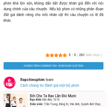
phim khá lộn xộn, không dẫn dắt được khán giả đến với nội
dung chính của câu chuyện. Nếu bộ phim có những phân đoạn
đắt giá dành riêng cho mỗi nhân vật thì câu chuyện có lẽ đã
khác.
5
/
5
(
261
bình chọn
)
CHƯƠNG TRÌNH COMMENT HAY - NHẬN NGAY QUÀ TẶNG
Rapchieuphim
team
Cách chúng tôi đánh giá một bộ phim
Đời Cho Ta Bao Lần Đôi Mươi
Đạo diễn
:Văn Anh, Tú Vi
Diễn viên
: Trần Trung, Băng Di, Văn Anh, Quỳnh Anh Shyn,