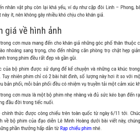
ến nhân vật phụ còn lại khá yếu, ví dụ như cặp đôi Linh – Phong, 
 này ít, nên không gây nhiều khó chịu cho khán giả.
 giá về hình ảnh
 trong cơn mưa mang đến cho khán giả những góc phố thân thuộc củ
hào nhoáng sang trọng, cho đến những căn phòng trọ chật hẹp giản
ình trong phim đều rất đẹp và gần gũi.
 của bộ phim được sử dụng để kể chuyện và những ca khúc trong p
t. Tuy nhiên phim chỉ có 2 bài hát đinh, số lượng này hơi ít so với 
ều bản phối, mỗi bản phối đều có nhiệm vụ truyền tải một cảm xúc k
 trong cơn mưa là một bộ phim nhẹ nhàng và đủ sức kéo bạn đến rạ
g đầu đời trong tiếc nuối.
 chính thức được công chiếu trên toàn quốc từ ngày 6/11 tới. Chúc
h về bộ phim của đạo diễn Lê Minh Hoàng dưới bài viết này, chúng
ững phần thưởng hấp dẫn từ
Rạp chiếu phim
nhé.