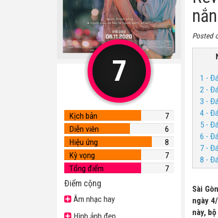
nắn
Posted 
7
1 - Đ
2 - Đ
3 - Đ
4 - Đ
Kịch bản
7
5 - Đ
Diễn viên
6
6 - Đ
Hiệu ứng
8
7 - Đ
Kỳ vọng
7
8 - Đ
Tổng điểm
7
Điểm cộng
Sài Gòn
Âm nhạc hay
ngày 4/
này, bộ
Hình ảnh đẹp