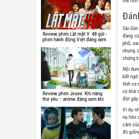
thế hơn
Đánh
Sài Gòn
Review phim Lật mặt V: 48 giờ -
đang cù
phim hành động Việt đáng xem
phố, sa
nhưng c
chứng ki
Nội dun
bất ngờ
tình ca 
có khá 
Review phim Josee: Khi nàng
đứt gãy 
thơ yêu – anime đáng xem khi
bạn còn trẻ
Ví dụ n
nụ hôn 
cảm của
đó giốn