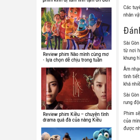
từ Hàn Quốc
Các tuy
nhân vật
Đánh
Sài Gòn
từ nơi 
Review phim Nào mình cùng mơ
khung h
- lựa chọn dễ chịu trong tuần
này
Âm nhạc
tình tiế
khá nhi
Sài Gòn
rung độn
Phim sẽ
Review phim Kiều – chuyện tình
drama quá đà của nàng Kiều
của mìn
được nh