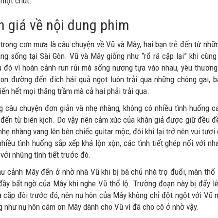
 một chút.
 giá về nội dung phim
 trong cơn mưa là câu chuyện về Vũ và Mây, hai bạn trẻ đến từ nhữ
ng sống tại Sài Gòn. Vũ và Mây giống như “rổ rá cặp lại” khi cùng
u đó vì hoàn cảnh run rủi mà sống nương tựa vào nhau, yêu thương 
on đường đến đích hái quả ngọt luôn trải qua những chông gai, 
ến hết mọi thăng trầm mà cả hai phải trải qua.
g câu chuyện đơn giản và nhẹ nhàng, không có nhiều tình huống cao
 đến từ biên kịch. Do vậy nên cảm xúc của khán giả được giữ đều đề
nhẹ nhàng vang lên bên chiếc guitar mộc, đôi khi lại trở nên vui tươi
nhiều tình huống sắp xếp khá lộn xộn, các tình tiết ghép nối với n
với những tình tiết trước đó.
hư cảnh Mây đến ở nhờ nhà Vũ khi bị bà chủ nhà trọ đuổi, màn thổ 
đầy bất ngờ của Mây khi nghe Vũ thổ lộ. Trường đoạn này bị đẩy lê
 cặp đôi trước đó, nên nụ hôn của Mây không chỉ đột ngột với Vũ 
g như nụ hôn cám ơn Mây dành cho Vũ vì đã cho cô ở nhờ vậy.