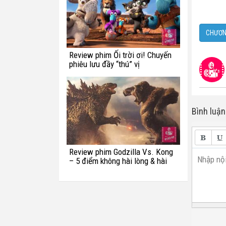
CHƯƠN
Review phim Ối trời ơi! Chuyến
phiêu lưu đầy “thú” vị
Bình luận
Review phim Godzilla Vs. Kong
Nhập nội
– 5 điểm không hài lòng & hài
hước với quái vật Titan