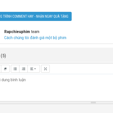
G TRÌNH COMMENT HAY - NHẬN NGAY QUÀ TẶNG
Rapchieuphim
team
Cách chúng tôi đánh giá một bộ phim
 (5)
 dung bình luận