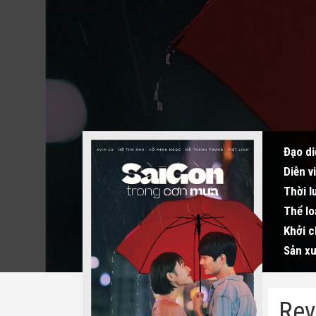
Đạo di
Diễn v
Thời l
Thể lo
Khởi c
Sản xu
Rev