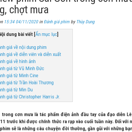
g, chợt mưa
on
15:34 04/11/2020
in
Đánh giá phim
by
Thùy Dung
Nội dung bài viết
[
Ẩn mục lục
]
ánh giá về nội dung phim
ánh giá về diễn viên và diễn xuất
ánh giá về hình ảnh
ánh giá từ Vũ Minh Đức
ánh giá từ Minh Cine
ánh giá từ Trần Hoài Thương
ánh giá từ Min Du
ánh giá từ Christopher Harris Jr.
 trong cơn mưa là tác phẩm điện ảnh đầu tay của đạo diễn L
11 trước khi được chính thức ra rạp vào cuối tuần này. Đối với
 phim sẽ là những câu chuyện đời thường, gần gũi với những bạ