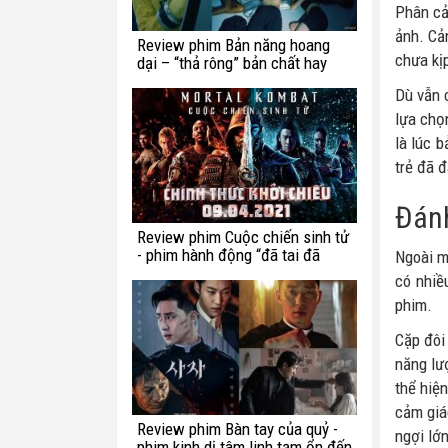
Phân cả
ảnh. Cả
Review phim Bản năng hoang
chưa kịp
dại – “thả rông” bản chất hay
chế ngự trong luật lệ?
Dù vẫn c
lựa chọ
là lúc 
trẻ đã đ
Đánh
Review phim Cuộc chiến sinh tử
- phim hành động “đã tai đã
Ngoài m
mắt” tuần này
có nhiề
phim.
Cặp đôi
năng lư
thể hiệ
cảm giá
Review phim Bàn tay của quỷ -
ngợi lớn
phim kinh dị tâm linh tạm ổn đến