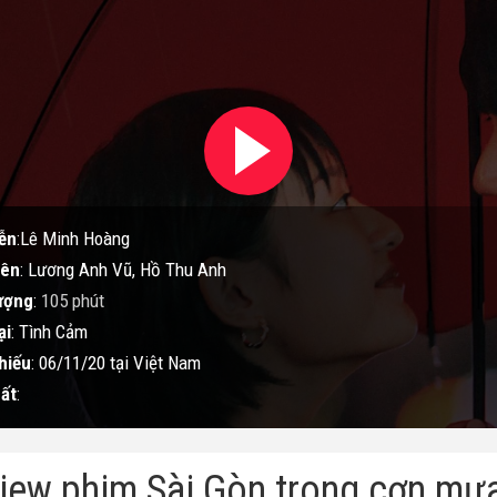
ễn
:Lê Minh Hoàng
iên
: Lương Anh Vũ, Hồ Thu Anh
ượng
:
105 phút
ại
: Tình Cảm
hiếu
: 06/11/20 tại Việt Nam
ất
:
iew phim Sài Gòn trong cơn mưa