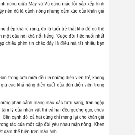
ảnh nóng giữa Mây và Vũ cũng mắc lỗi sắp xếp hình
 vậy nên dù là cảnh nóng nhưng cảm xúc của khán giả
g điệp khá rõ ràng, đó là tuổi trẻ thật khó để có thể
 một câu nói khá nổi tiếng: “Cuộc đời tiếc nuối nhất
ạp chiếu phim tin chắc đây là điều mà rất nhiều bạn
Gòn trong cơn mưa đều là những diễn viên trẻ, không
giá cao khả năng diễn xuất của dàn diễn viên trong
t những phân cảnh mang màu sắc tươi sáng, tràn ngập
ộ tâm lý của nhân vật thì cả hai đều gượng gạo, chưa
. Bên cạnh đó, cả hai cũng chỉ mang lại cho khán giả
ương tác của một cặp đôi yêu nhau mặn nồng. Khen
iệt dám thể hiện trên màn ảnh.