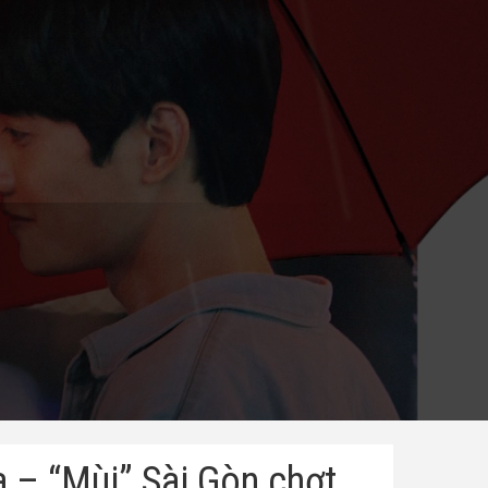
 – “Mùi” Sài Gòn chợt