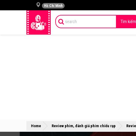
Hồ Chí Minh
Tìm kiếm
Home
Review phim, đánh giá phim chiếu rạp
Revie