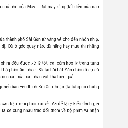
bà chủ nhà của Mây…. Rất may rằng đất diễn của các
a thành phố Sài Gòn từ vắng vẻ cho đến nhộn nhịp,
 dị. Dù ở góc quay nào, dù nắng hay mưa thì những
him đều được xử lý tốt, cài cắm hợp lý trong từng
một bộ phim âm nhạc. Bù lại bài hát Đàn chim di cư có
hác nhau của các nhân vật khá hiệu quả.
p nếu bạn yêu thích Sài Gòn, hoặc đã từng có những
 các bạn xem phim vui vẻ. Và để lại ý kiến đánh giá
 ta sẽ cùng nhau trao đổi thêm về bộ phim và nhận