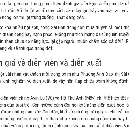
nh đắt giá nhất trong phim theo đánh giá của Rạp chiếu phim là c
nh trước Vũ đã lột áo rồi mà cảnh sau đấy lại thấy vẫn mặc áo, vì
 nóng lên thì lại trùng xuống. Thật đáng tiếc.
ó khá nhiều hạt sạn, song Sài Gòn trong cơn mưa truyền tải một thôn
n thành công hay hạnh phúc. Giống như trên mạng đã từng lan truyền
bản thân chưa có năng lực, lại gặp người muốn chăm sóc cả đời”. R
ang và sẽ trải qua trong đời.
 giá về diễn viên và diễn xuất
ột vài nhân vật khách mời trong phim như Phương Anh Đào, thì Sài 
u kinh nghiệm về diễn xuất, do vậy nên Rạp chiếu phim không đánh 
 diễn viên chính Avin Lu (Vũ) và Hồ Thu Anh (Mây) chỉ thể hiện tố
ợng của tuổi trẻ. Còn những cảnh đòi hỏi khả năng diễn xuất, bộc l
n được những cảm xúc đau đớn, khổ sở mà ông trời gây ra cho cả hai
c giống như một cặp bạn thân, chứ không có những cảm xúc hay t
 nhất với cặp đôi này, đó là cảnh nóng khá bạo mà rất ít diễn viên V