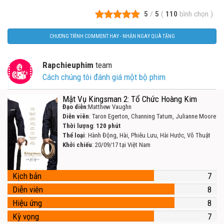
5
/
5
(
110
bình chọn
)
CHƯƠNG TRÌNH COMMENT HAY - NHẬN NGAY QUÀ TẶNG
Rapchieuphim
team
Cách chúng tôi đánh giá một bộ phim
Mật Vụ Kingsman 2: Tổ Chức Hoàng Kim
Đạo diễn
:Matthew Vaughn
Diễn viên
: Taron Egerton, Channing Tatum, Julianne Moore
Thời lượng
:
120 phút
Thể loại
: Hành Động, Hài, Phiêu Lưu, Hài Hước, Võ Thuật
Khởi chiếu
: 20/09/17 tại Việt Nam
Kịch bản
7
Diễn viên
8
Hiệu ứng
8
Kỳ vọng
7