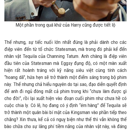
Một phần trong quá khứ của Harry cũng được tiết lộ
Thế nhưng, sự tiếc nuối lớn nhất đúng là phải dành cho các
điệp viên đến từ tổ chức Statesman, mà trong đó phải kể đến
nhân vật Tequila của Channing Tatum. Anh chàng là điệp viên
đầu tiên của Statesman mà Eggsy đụng độ, có một màn xuất
hiện rất hoành tráng với kỹ năng siêu việt cùng tính cách
“hoang dã”, hứa hẹn sẽ trở thành một điểm sáng trong bộ phim
này. Thế nhưng chả hiểu nguyên do tại sao, đạo diễn quyết định
để anh đi ngủ đông mất cả phim trong khi “chưa làm được gì
cho đời”, rồi lại xuất hiện vào đoạn cuối phim như chưa hề có
cuộc chia ly. Có lẽ, họ đang có ý định “ém hàng” để Tequila sẽ
trở thành một quân bài bí mật của Kingsman vào phần tiếp theo
chăng? Xin thưa, kể cả có nguỵ biện như thế thì vẫn không thể
bào chữa cho sự lãng phí tiềm năng của nhân vật này, và đáng