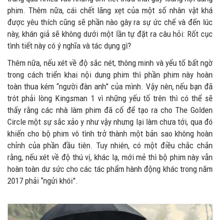
phim. Thêm nữa, cái chết lãng xẹt của một số nhân vật khá
được yêu thích cũng sẽ phần nào gây ra sự ức chế và đến lúc
này, khán giả sẽ không dưới một lần tự đặt ra câu hỏi: Rốt cục
tình tiết này có ý nghĩa và tác dụng gì?
Thêm nữa, nếu xét về độ sắc nét, thông minh và yếu tố bất ngờ
trong cách triển khai nội dung phim thì phần phim này hoàn
toàn thua kém “người đàn anh” của mình. Vậy nên, nếu bạn đã
trót phải lòng Kingsman 1 vì những yếu tố trên thì có thể sẽ
thấy rằng các nhà làm phim đã cố để tạo ra cho The Golden
Circle một sự sắc xảo y như vậy nhưng lại làm chưa tới, qua đó
khiến cho bộ phim vô tình trở thành một bản sao không hoàn
chỉnh của phần đầu tiên. Tuy nhiên, có một điều chắc chắn
rằng, nếu xét về độ thú vị, khác lạ, mới mẻ thì bộ phim này vẫn
hoàn toàn dư sức cho các tác phẩm hành động khác trong năm
2017 phải “ngửi khói”.