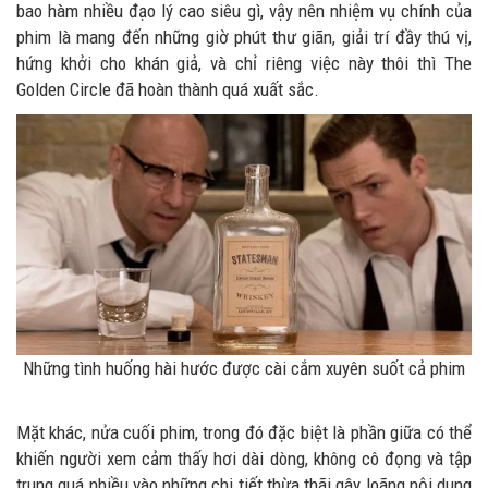
bao hàm nhiều đạo lý cao siêu gì, vậy nên nhiệm vụ chính của
phim là mang đến những giờ phút thư giãn, giải trí đầy thú vị,
hứng khởi cho khán giả, và chỉ riêng việc này thôi thì The
Golden Circle đã hoàn thành quá xuất sắc.
Những tình huống hài hước được cài cắm xuyên suốt cả phim
Mặt khác, nửa cuối phim, trong đó đặc biệt là phần giữa có thể
khiến người xem cảm thấy hơi dài dòng, không cô đọng và tập
trung quá nhiều vào những chi tiết thừa thãi gây loãng nội dung