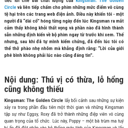
tiếc lời chê bai chất lượng của
Kingsman: The Golden
Circle
và liên tiếp chấm cho phim những mức điểm vô cùng
tệ hại trên các trang web điện ảnh. Điều này khiến tôi - một
người đã “dài cổ” hóng từng ngày đến lúc Kingsman ra mắt
cảm thấy không khỏi thất vọng và phần nào đã hình thành
sẵn những định kiến về bộ phim ngay từ trước khi xem. Thế
nhưng, sau khi đã tự mình kiểm chứng, đã đến lúc tôi có
thể thở phào nhẹ nhõm mà khẳng định rằng: “Lời của giới
phê bình không phải lúc nào cũng đáng tin”.
Nội dung: Thú vị có thừa, lỗ hổng
cũng không thiếu
Kingsman: The Golden Circle
lấy bối cảnh sau những sự kiện
xảy ra trong phần đầu tiên một thời gian và những Kingsman
tập sự như Eggsy, Roxy đã trở thành những điệp viên vô cùng
quan trọng của tổ chức. Lúc này, Poppy – một bà trùm ma tuý
bí ẩn đã đột nhập vào hệ thống máy tính của Kingsman và lấy