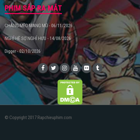
PHIM SẮP RA MẮT
CHÀNG MÈO MANG MŨ - 06/11/2026
NGHỈ HÈ SỢ NGHỈ HƯU - 14/08/2026
Digger - 02/10/2026
© Copyright 2017 Rapchieuphim.com