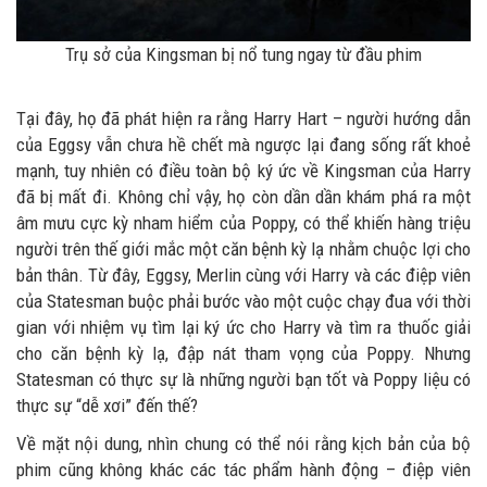
Trụ sở của Kingsman bị nổ tung ngay từ đầu phim
Tại đây, họ đã phát hiện ra rằng Harry Hart – người hướng dẫn
của Eggsy vẫn chưa hề chết mà ngược lại đang sống rất khoẻ
mạnh, tuy nhiên có điều toàn bộ ký ức về Kingsman của Harry
đã bị mất đi. Không chỉ vậy, họ còn dần dần khám phá ra một
âm mưu cực kỳ nham hiểm của Poppy, có thể khiến hàng triệu
người trên thế giới mắc một căn bệnh kỳ lạ nhằm chuộc lợi cho
bản thân. Từ đây, Eggsy, Merlin cùng với Harry và các điệp viên
của Statesman buộc phải bước vào một cuộc chạy đua với thời
gian với nhiệm vụ tìm lại ký ức cho Harry và tìm ra thuốc giải
cho căn bệnh kỳ lạ, đập nát tham vọng của Poppy. Nhưng
Statesman có thực sự là những người bạn tốt và Poppy liệu có
thực sự “dễ xơi” đến thế?
Về mặt nội dung, nhìn chung có thể nói rằng kịch bản của bộ
phim cũng không khác các tác phẩm hành động – điệp viên