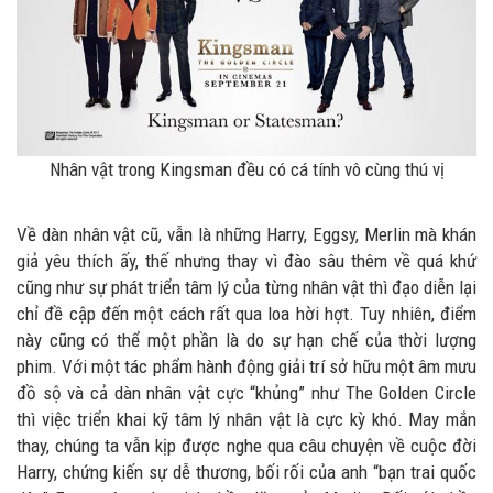
Nhân vật trong Kingsman đều có cá tính vô cùng thú vị
Về dàn nhân vật cũ, vẫn là những Harry, Eggsy, Merlin mà khán
giả yêu thích ấy, thế nhưng thay vì đào sâu thêm về quá khứ
cũng như sự phát triển tâm lý của từng nhân vật thì đạo diễn lại
chỉ đề cập đến một cách rất qua loa hời hợt. Tuy nhiên, điểm
này cũng có thể một phần là do sự hạn chế của thời lượng
phim. Với một tác phẩm hành động giải trí sở hữu một âm mưu
đồ sộ và cả dàn nhân vật cực “khủng” như The Golden Circle
thì việc triển khai kỹ tâm lý nhân vật là cực kỳ khó. May mắn
thay, chúng ta vẫn kịp được nghe qua câu chuyện về cuộc đời
Harry, chứng kiến sự dễ thương, bối rối của anh “bạn trai quốc