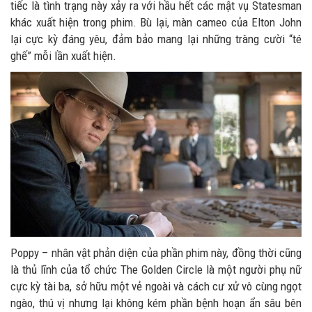
tiếc là tình trạng này xảy ra với hầu hết các mật vụ Statesman
khác xuất hiện trong phim. Bù lại, màn cameo của Elton John
lại cực kỳ đáng yêu, đảm bảo mang lại những tràng cười “té
ghế” mỗi lần xuất hiện.
Poppy – nhân vật phản diện của phần phim này, đồng thời cũng
là thủ lĩnh của tổ chức The Golden Circle là một người phụ nữ
cực kỳ tài ba, sở hữu một vẻ ngoài và cách cư xử vô cùng ngọt
ngào, thú vị nhưng lại không kém phần bệnh hoạn ẩn sâu bên