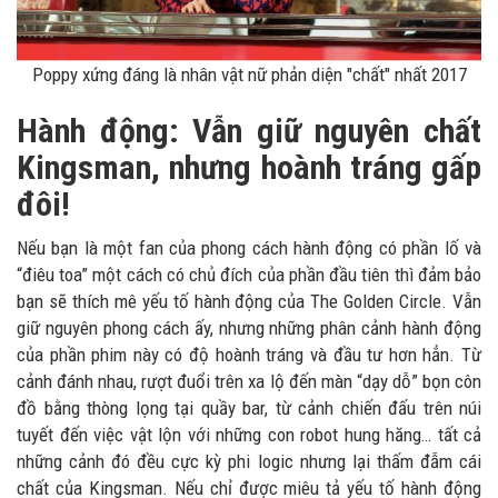
Poppy xứng đáng là nhân vật nữ phản diện "chất" nhất 2017
Hành động: Vẫn giữ nguyên chất
Kingsman, nhưng hoành tráng gấp
đôi!
Nếu bạn là một fan của phong cách hành động có phần lố và
“điêu toa” một cách có chủ đích của phần đầu tiên thì đảm bảo
bạn sẽ thích mê yếu tố hành động của The Golden Circle. Vẫn
giữ nguyên phong cách ấy, nhưng những phân cảnh hành động
của phần phim này có độ hoành tráng và đầu tư hơn hẳn. Từ
cảnh đánh nhau, rượt đuổi trên xa lộ đến màn “dạy dỗ” bọn côn
đồ bằng thòng lọng tại quầy bar, từ cảnh chiến đấu trên núi
tuyết đến việc vật lộn với những con robot hung hăng… tất cả
những cảnh đó đều cực kỳ phi logic nhưng lại thấm đẫm cái
chất của Kingsman. Nếu chỉ được miêu tả yếu tố hành động