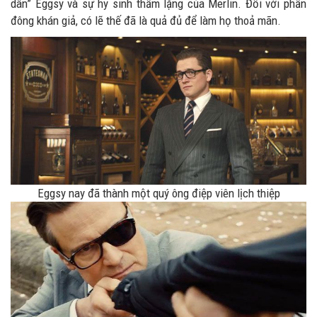
dân” Eggsy và sự hy sinh thầm lặng của Merlin. Đối với phần
đông khán giả, có lẽ thế đã là quả đủ để làm họ thoả mãn.
Eggsy nay đã thành một quý ông điệp viên lịch thiệp