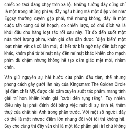
chiếc xe taxi đang chạy trên xa lộ. Những tưởng đây cũng chỉ
là một trong những phi vụ đầy ngẫu hứng mà một điệp viên như
Eggsy thường xuyên gặp phải, thế nhưng không, đây là một
cuộc tấn công có kế hoạch, có chiến lược, có chủ đích và là
khởi đầu cho hàng loạt rắc rối sau này. Từ đó đến suốt một
nửa thời lượng phim, khán giả dần dần được “diện kiến” một
loạt nhân vật cả cũ lẫn mới, đi hết từ bất ngờ này đến bất ngờ
khác, khám phá từ bí mật này đến mí mật khác khiến cho mạch
phim dù chậm nhưng không hề tạo cảm giác mệt mỏi, nhàm
chán.
Vẫn giữ nguyên sự hài hước của phần đầu tiên, thế nhưng
phong cách gây gười lần này của Kingsman: The Golden Circle
lại đậm chất Mỹ, được cài cắm xuyên suốt tác phẩm, mang tính
giải trí hơn, khiến khán giả “cười đến rụng răng”. Tuy nhiên,
điều này lại phải đánh đổi bằng việc mất đi sự tinh tế, thâm
thuý của chất hài Anh trong phần trước. Với một số người, đây
có thể là một nhược điểm lớn nhưng đối với tôi thì không hề.
Suy cho cùng thì đây vẫn chỉ là một tác phẩm giải trí chứ không