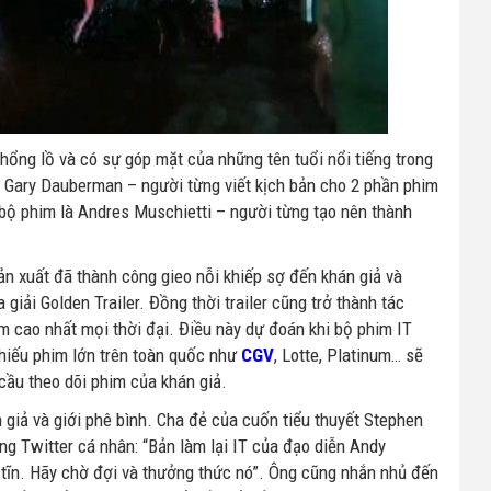
hổng lồ và có sự góp mặt của những tên tuổi nổi tiếng trong
là Gary Dauberman – người từng viết kịch bản cho 2 phần phim
 bộ phim là Andres Muschietti – người từng tạo nên thành
ản xuất đã thành công gieo nỗi khiếp sợ đến khán giả và
 giải Golden Trailer. Đồng thời trailer cũng trở thành tác
 cao nhất mọi thời đại. Điều này dự đoán khi bộ phim IT
chiếu phim lớn trên toàn quốc như
CGV
, Lotte, Platinum… sẽ
 cầu theo dõi phim của khán giả.
giả và giới phê bình. Cha đẻ của cuốn tiểu thuyết Stephen
ng Twitter cá nhân: “Bản làm lại IT của đạo diễn Andy
h tĩn. Hãy chờ đợi và thưởng thức nó”. Ông cũng nhắn nhủ đến