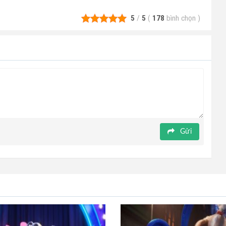
5
/
5
(
178
bình chọn
)
Gửi