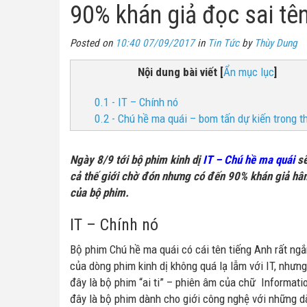
90% khán giả đọc sai tên
Posted on
10:40 07/09/2017
in
Tin Tức
by
Thùy Dung
Nội dung bài viết
[
Ẩn mục lục
]
0.1 - IT – Chính nó
0.2 - Chú hề ma quái – bom tấn dự kiến trong t
Ngày 8/9 tới bộ phim kinh dị
IT – Chú hề ma quái
sẽ
cả thế giới chờ đón nhưng có đến 90% khán giả hâm
của bộ phim.
IT – Chính nó
Bộ phim Chú hề ma quái có cái tên tiếng Anh rất ngắn
của dòng phim kinh dị không quá lạ lẫm với IT, nhưng
đây là bộ phim “ai ti” – phiên âm của chữ Informati
đây là bộ phim dành cho giới công nghệ với những d