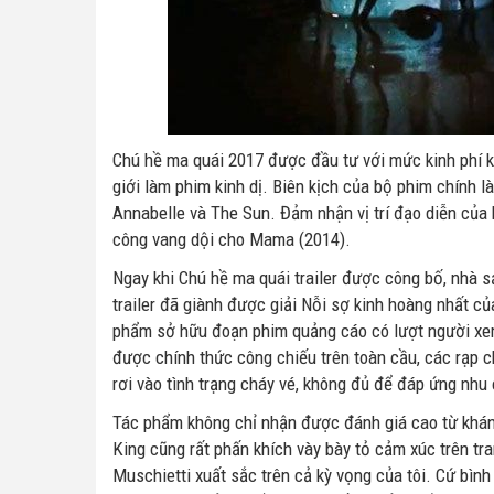
Chú hề ma quái 2017 được đầu tư với mức kinh phí k
giới làm phim kinh dị. Biên kịch của bộ phim chính 
Annabelle và The Sun. Đảm nhận vị trí đạo diễn của
công vang dội cho Mama (2014).
Ngay khi Chú hề ma quái trailer được công bố, nhà s
trailer đã giành được giải Nỗi sợ kinh hoàng nhất của
phẩm sở hữu đoạn phim quảng cáo có lượt người xem
được chính thức công chiếu trên toàn cầu, các rạp 
rơi vào tình trạng cháy vé, không đủ để đáp ứng nhu
Tác phẩm không chỉ nhận được đánh giá cao từ khán 
King cũng rất phấn khích vày bày tỏ cảm xúc trên tra
Muschietti xuất sắc trên cả kỳ vọng của tôi. Cứ bìn