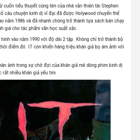
ừ cuốn tiểu thuyết cùng tên của nhà văn thiên tài Stephen
ô số câu chuyện kinh dị vĩ đại đã được Holywood chuyển thế
ào năm 1986 và đã nhanh chóng trở thành tựa sách bán chạy
nh giá cho tác phẩm văn học xuất sắc.
hình vào năm 1990 với độ dài 2 tập. Không chỉ trở thành bộ
thời điểm đó. IT còn khiến hàng triệu khán giả bọ ám ảnh với
àn ảnh trong sự chờ đợi của khán giả mê dòng phim kinh dị
c rất nhiều khán giả yếu tim.