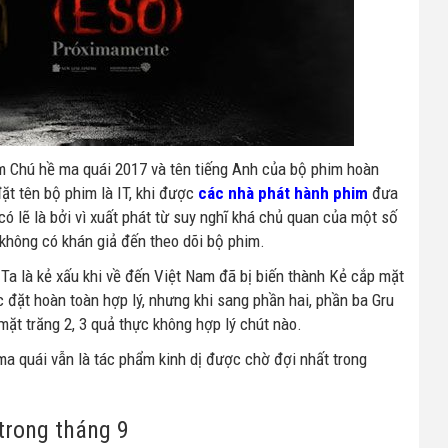
m Chú hề ma quái 2017 và tên tiếng Anh của bộ phim hoàn
ặt tên bộ phim là IT, khi được
các nhà phát hành phim
đưa
ó lẽ là bởi vì xuất phát từ suy nghĩ khá chủ quan của một số
 không có khán giả đến theo dõi bộ phim.
Ta là kẻ xấu khi về đến Việt Nam đã bị biến thành Kẻ cắp mặt
c đặt hoàn toàn hợp lý, nhưng khi sang phần hai, phần ba Gru
mặt trăng 2, 3 quả thực không hợp lý chút nào.
ề ma quái vẫn là tác phẩm kinh dị được chờ đợi nhất trong
trong tháng 9