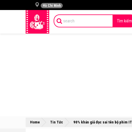
Hồ Chí Minh
Tìm kiếm
Home
Tin Tức
90% khán giả đọc sai tên bộ phim IT