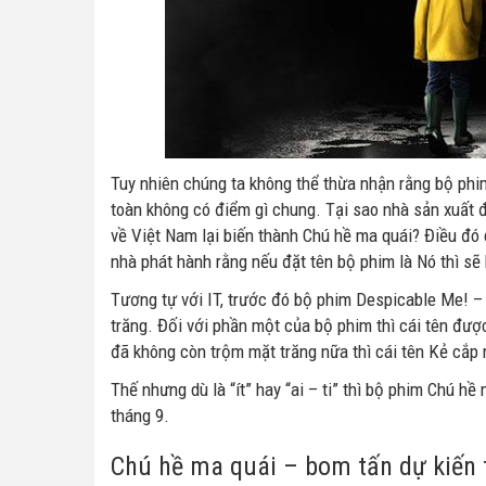
Tuy nhiên chúng ta không thể thừa nhận rằng bộ phi
toàn không có điểm gì chung. Tại sao nhà sản xuất đ
về Việt Nam lại biến thành Chú hề ma quái? Điều đó c
nhà phát hành rằng nếu đặt tên bộ phim là Nó thì sẽ
Tương tự với IT, trước đó bộ phim Despicable Me! – 
trăng. Đối với phần một của bộ phim thì cái tên đượ
đã không còn trộm mặt trăng nữa thì cái tên Kẻ cắp 
Thế nhưng dù là “ít” hay “ai – ti” thì bộ phim Chú h
tháng 9.
Chú hề ma quái – bom tấn dự kiến 