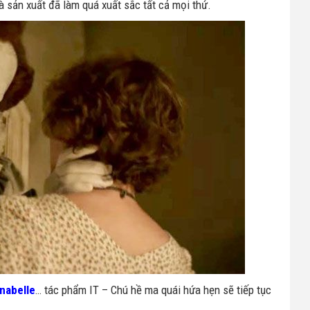
à sản xuất đã làm quá xuất sắc tất cả mọi thứ.
nabelle
… tác phẩm IT – Chú hề ma quái hứa hẹn sẽ tiếp tục