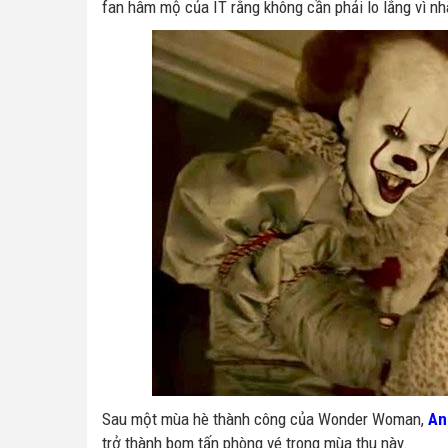
fan hâm mộ của IT rằng không cần phải lo lắng vì nh
Sau một mùa hè thành công của Wonder Woman,
An
trở thành bom tấn phòng vé trong mùa thu này.