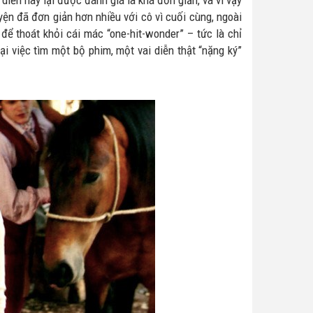
 diễn này lại được đánh giá là khá đơn giản, và vì vậy
n đã đơn giản hơn nhiều với cô vì cuối cùng, ngoài
để thoát khỏi cái mác “one-hit-wonder” – tức là chỉ
i việc tìm một bộ phim, một vai diễn thật “nặng ký”