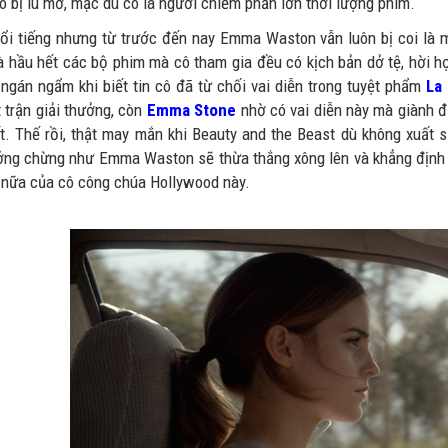
o bị lu mờ, mặc dù cô là người chiếm phần lớn thời lượng phim.
nổi tiếng nhưng từ trước đến nay Emma Waston vẫn luôn bị coi là 
à hầu hết các bộ phim mà cô tham gia đều có kịch bản dở tệ, hời hợ
 ngán ngẩm khi biết tin cô đã từ chối vai diễn trong tuyệt phẩm
La
 trận giải thưởng, còn
Emma Stone
nhờ có vai diễn này mà giành 
t. Thế rồi, thật may mắn khi Beauty and the Beast dù không xuất 
ởng chừng như Emma Waston sẽ thừa thắng xông lên và khẳng định m
i nữa của cô công chúa Hollywood này.