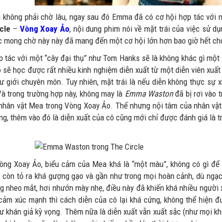
 không phải chờ lâu, ngay sau đó Emma đã có cơ hội hợp tác với 
cle
–
Vòng Xoay Ảo
, nội dung phim nói về mặt trái của việc sử 
c mong chờ này này đã mang đến một cơ hội lớn hơn bao giờ hết ch
p tác với một “cây đại thụ” như Tom Hanks sẽ là không khác gì một
cô sẽ học được rất nhiều kinh nghiệm diễn xuất từ một diễn viên xu
ư giới chuyên môn. Tuy nhiên, mặt trái là nếu diễn không thực sự x
 Và trong trường hợp này, không may là
Emma Waston
đã bị rơi vào 
 nhân vật Mea trong Vòng Xoay Ảo. Thế nhưng nội tâm của nhân vật 
ng, thêm vào đó là diễn xuất của cô cũng mới chỉ được đánh giá là t
òng Xoay Ảo, biểu cảm của Mea khá là “một màu”, không có gì để
 còn tỏ ra khá gượng gạo và gần như trong mọi hoàn cảnh, dù ngạc
g nheo mắt, hơi nhướn mày nhẹ, điều này đã khiến khá nhiều người 
 cảm xúc mạnh thì cách diễn của cô lại khá cứng, không thể hiện 
ư khán giả kỳ vọng. Thêm nữa là diễn xuất vẫn xuất sắc (như mọi k