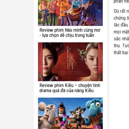
phần nà
Dù rất 
chứng l
lắc đầu
Review phim Nào mình cùng mơ
mọi mặt
- lựa chọn dễ chịu trong tuần
sắc nhấ
này
thu. Tư
thất bạ
Review phim Kiều – chuyện tình
drama quá đà của nàng Kiều