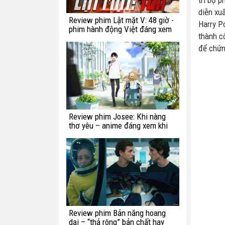
trí bộ p
diễn xu
Review phim Lật mặt V: 48 giờ -
Harry P
phim hành động Việt đáng xem
thành c
để chứn
Review phim Josee: Khi nàng
thơ yêu – anime đáng xem khi
bạn còn trẻ
Review phim Bản năng hoang
dại – “thả rông” bản chất hay