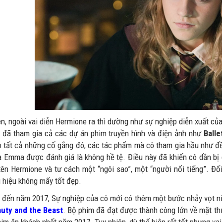
ên, ngoài vai diễn Hermione ra thì dường như sự nghiệp diễn xuất c
 đã tham gia cả các dự án phim truyền hình và điện ảnh như
Balle
 tất cả những cố gắng đó, các tác phẩm mà cô tham gia hầu như đề
a Emma được đánh giá là không hề tệ. Điều này đã khiến cô dần bị 
 tên Hermione và tư cách một “ngôi sao”, một “người nổi tiếng”. Đố
 hiệu không mấy tốt đẹp.
 đến năm 2017, Sự nghiệp của cô mới có thêm một bước nhảy vọt nữa
uty and the Beast
. Bộ phim đã đạt được thành công lớn về mặt thư