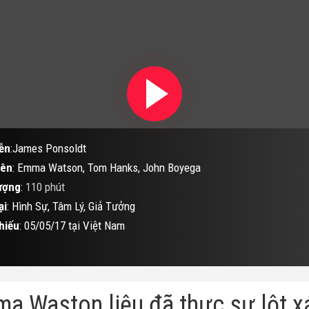
ễn
:James Ponsoldt
iên
: Emma Watson, Tom Hanks, John Boyega
ượng
:
110 phút
ại
: Hình Sự, Tâm Lý, Giả Tưởng
hiếu
: 05/05/17 tại Việt Nam
a Waston liệu đã thực sự lột 