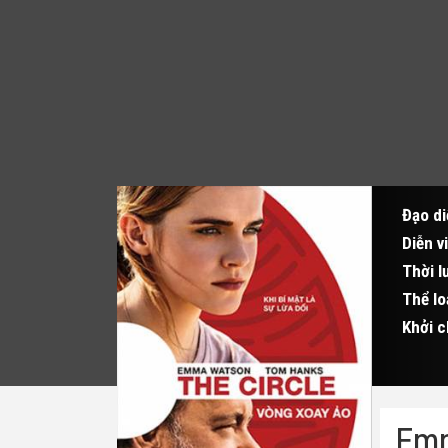
Đạo di
Diễn v
Thời l
Thể lo
Khởi c
Emm