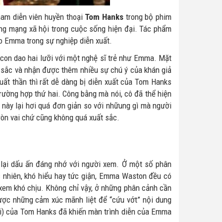
nam diễn viên huyền thoại
Tom Hanks
trong bộ phim
dụng mạng xã hội trong cuộc sống hiện đại. Tác phẩm
o Emma trong sự nghiệp diễn xuất.
 con dao hai lưỡi với một nghệ sĩ trẻ như Emma. Mặt
ất sắc và nhận được thêm nhiều sự chú ý của khán giả
uất thần thì rất dễ dàng bị diễn xuất của Tom Hanks
trường hợp thứ hai. Công bằng mà nói, cô đã thể hiện
này lại hơi quá đơn giản so với nhữung gì mà người
ròn vai chứ cũng không quá xuất sắc.
 lại dấu ấn đáng nhớ với người xem. Ở một số phân
 nhiên, khó hiểu hay tức giận, Emma Waston đều có
xem khó chịu. Không chỉ vậy, ở những phân cảnh cần
được những cảm xúc mãnh liệt để “cứu vớt” nội dung
hi) của Tom Hanks đã khiến màn trình diễn của Emma