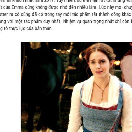
him ăn khách nhất năm 2017. Tuy nhiên, dù thể hiện rất tốt nhưng vai
ất của Emma cũng không được nhớ đến nhiều lắm. Lúc này mọi chuyệ
otter ra cô cũng đã có trong tay mội tác phẩm rất thành công khác 
ông với một tác phẩm duy nhất. Nhiệm vụ quan trọng nhất chỉ còn lạ
g tỏ thực lực của bản thân.