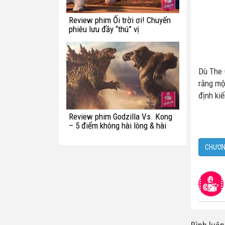
Review phim Ối trời ơi! Chuyến
phiêu lưu đầy “thú” vị
Dù The 
rằng mộ
định kiế
Review phim Godzilla Vs. Kong
– 5 điểm không hài lòng & hài
hước với quái vật Titan
CHƯƠN