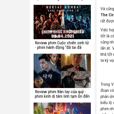
chế ngự trong luật lệ?
Và cũng
The Cir
rất đượ
Việc hợ
tốt là 
cũng nh
Review phim Cuộc chiến sinh tử
- phim hành động “đã tai đã
lấn át.
mắt” tuần này
khá tốt
ta kỳ vọ
Trong V
đoạn cô
Review phim Bàn tay của quỷ -
phim kinh dị tâm linh tạm ổn đến
phản ứn
từ Hàn Quốc
biểu lộ
phim nh