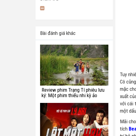
Bài đánh giá khác
Tuy nhi
Cô cũng
mặc cho
Review phim Trạng Tí phiêu lưu
ký: Một phim thiếu nhi kỳ ảo
xuất củ
chắp vá
với cái
một dấu
Mãi cho
tích
Bea