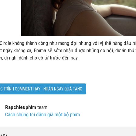
Circle không thành công như mong đợi nhưng với vị thế hàng đầu h
t ngày không xa, Emma sẽ sớm nhận được những cơ hội, dự án thú v
n, dị nghị dành cho cô từ trước đến nay.
G TRÌNH COMMENT HAY - NHẬN NGAY QUÀ TẶNG
Rapchieuphim
team
Cách chúng tôi đánh giá một bộ phim