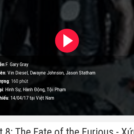
ễn
:F. Gary Gray
iên
: Vin Diesel, Dwayne Johnson, Jason Statham
ượng
:
160 phút
ại
: Hình Sự, Hành Động, Tội Phạm
hiếu
: 14/04/17 tại Việt Nam
t 8: The Fate of the Furious - X