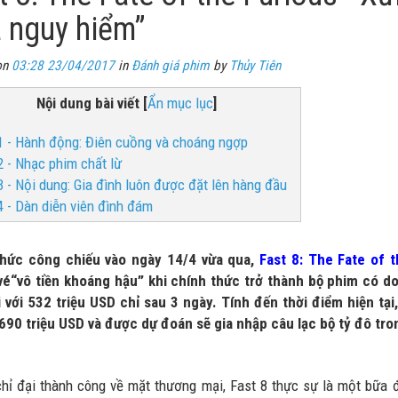
 nguy hiểm”
on
03:28 23/04/2017
in
Đánh giá phim
by
Thủy Tiên
Nội dung bài viết
[
Ẩn mục lục
]
1 - Hành động: Điên cuồng và choáng ngợp
2 - Nhạc phim chất lừ
3 - Nội dung: Gia đình luôn được đặt lên hàng đầu
4 - Dàn diễn viên đình đám
thức công chiếu vào ngày 14/4 vừa qua,
Fast 8: The Fate of 
é“vô tiền khoáng hậu” khi chính thức trở thành bộ phim có d
i với 532 triệu USD chỉ sau 3 ngày. Tính đến thời điểm hiện tạ
690 triệu USD và được dự đoán sẽ gia nhập câu lạc bộ tỷ đô tron
hỉ đại thành công về mặt thương mại, Fast 8 thực sự là một bữa đại