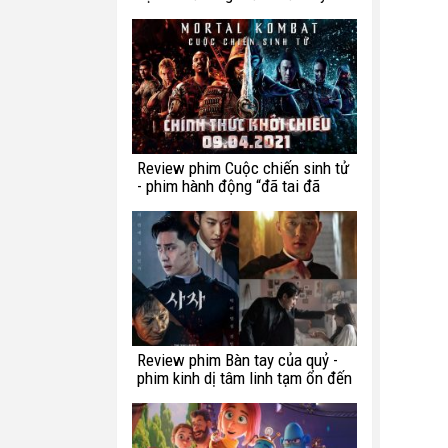
chế ngự trong luật lệ?
Review phim Cuộc chiến sinh tử
- phim hành động “đã tai đã
mắt” tuần này
Review phim Bàn tay của quỷ -
phim kinh dị tâm linh tạm ổn đến
từ Hàn Quốc