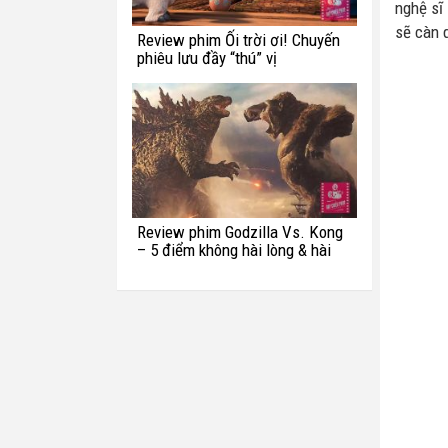
nghệ sĩ
sẽ càn q
Review phim Ối trời ơi! Chuyến
phiêu lưu đầy “thú” vị
Review phim Godzilla Vs. Kong
– 5 điểm không hài lòng & hài
hước với quái vật Titan