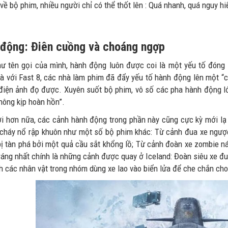
về bộ phim, nhiều người chỉ có thể thốt lên : Quá nhanh, quá nguy h
động: Điên cuồng và choáng ngợp
ư tên gọi của mình, hành động luôn được coi là một yếu tố đóng m
à với Fast 8, các nhà làm phim đã đẩy yếu tố hành động lên một “c
 điện ảnh đọ được. Xuyên suốt bộ phim, vô số các pha hành động lớ
hông kịp hoàn hồn”.
ời hơn nữa, các cảnh hành động trong phần này cũng cực kỳ mới lạ
 cháy nổ rập khuôn như một số bộ phim khác: Từ cảnh đua xe ngượ
ị tàn phá bởi một quả cầu sắt khổng lồ; Từ cảnh đoàn xe zombie n
ráng nhất chính là những cảnh được quay ở Iceland: Đoàn siêu xe đu
h các nhân vật trong nhóm dùng xe lao vào biển lửa để che chắn c