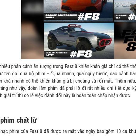
nhiều phân cảnh ấn tượng trong Fast 8 khiến khán giả chỉ có thể th
ư tên gọi của bộ phim – “Quá nhanh, quá nguy hiểm”, các cảnh h
ến khá nhanh có thể khiến khán giả bị choáng và rối mắt. Thêm nữ
ráng như vậy, đoàn làm phim đã phải lờ đi rất nhiều chi tiết cực 
h giải trí thì có lẽ việc đánh đổi này là hoàn toàn chấp nhận được.
phim chất lừ
hạc phim của Fast 8 đã được ra mắt vào ngày bao gồm 13 ca khú