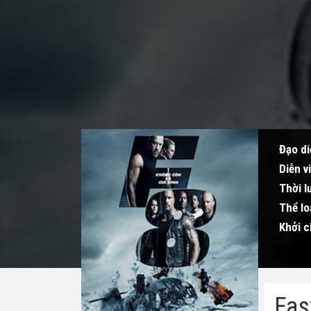
Đạo di
Diễn v
Thời l
Thể lo
Khởi c
Fas