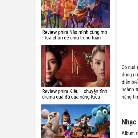
Review phim Nào mình cùng mơ
- lựa chọn dễ chịu trong tuần
này
Có quá 
đúng nh
diễn bi
hoành t
Review phim Kiều – chuyện tình
drama quá đà của nàng Kiều
nặng tín
Nhạc 
Album n