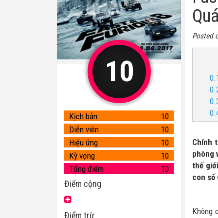
Quá
Posted 
10
0.
0.
0.
0.
Kịch bản
10
Diễn viên
10
Chính 
Hiệu ứng
10
phòng v
Kỳ vọng
10
thế giớ
Tổng điểm
10
con số 
Điểm cộng
Không c
Điểm trừ