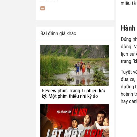
miêu tả 
Hành 
Bài đánh giá khác
Đúng nh
động. V
lịch sử
trạng “k
Tuyệt v
đua xe,
đường b
Review phim Trạng Tí phiêu lưu
hoành t
ký: Một phim thiếu nhi kỳ ảo
hay cản
chắp vá