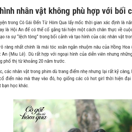
hình nhân vật không phù hợp với bối 
yện trong Cô Gái Đến Từ Hôm Qua lấy mốc thời gian xác định là năm
ay là Hội An để có thể cố gắng tái hiện một cách chân thực về cuộc
ạo ra sự “lệch tông” trong bối cảnh và tạo hình của các nhân vật tro
 rõ ràng nhất chính là mái tóc xoăn ngắn nhuộm nâu của Hồng Hoa
t An (Miu Lê). Dù rất hợp với ngoại hình của diễn viên nhưng những
g phố thị từ khoảng 20 năm trước.
, các nhân vật trong phim dù trang điểm nhẹ nhưng lại rất kỹ càng, 
cổ điển nào mà thay vào đó, họ giống các cô hot girl thời hiện đại
t bạn học khác.