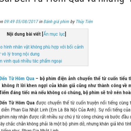
on
09:49 05/08/2017
in
Đánh giá phim
by
Thủy Tiên
Nội dung bài viết
[
Ẩn mục lục
]
ạo hình nhân vật không phù hợp với bối cảnh
ự vô lý trong nội dung
ôn vinh quá nhiều tác phẩm ngoại
 Đến Từ Hôm Qua
– bộ phim điện ảnh chuyển thể từ cuốn tiểu 
 không ít lời khen ngợi của khán giả cũng như thành công về 
iểm đáng tiếc mà nếu không có chúng, bộ phim sẽ trở nên hoàn
 Đến Từ Hôm Qua
được chuyển thể từ cuốn truyện nổi tiếng cùng
 diễn Phan Gia Nhật Linh (Em Là Bà Nội Của Anh). Sự nổi tiếng của
 phim này nhận được rất nhiều sự chú ý từ công chúng và bước đầu 
đây chắc chắn không phải là một bộ phim dở, nhưng khán giả khó tí
i tiếng như Phan Gia Nhật Linh.