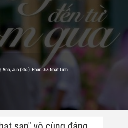
ạ Anh, Jun (365), Phan Gia Nhật Linh
hạt sạn" vô cùng đáng