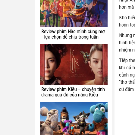
hơn mà c
Khó hiể
hoàn to
Review phim Nào mình cùng mơ
Nhưng ng
- lựa chọn dễ chịu trong tuần
này
hình bệ
nhiệm n
Tiếp th
khi cả 
cảnh ng
“thơ th
Review phim Kiều – chuyện tình
cú đấm 
drama quá đà của nàng Kiều