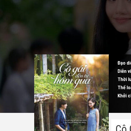
Đạo di
Diễn v
Thời l
Thể lo
Khởi c
Cô 