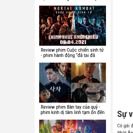
chế ngự trong luật lệ?
Review phim Cuộc chiến sinh tử
- phim hành động “đã tai đã
mắt” tuần này
Review phim Bàn tay của quỷ -
Sự v
phim kinh dị tâm linh tạm ổn đến
từ Hàn Quốc
Cô gái 
Nhật Án