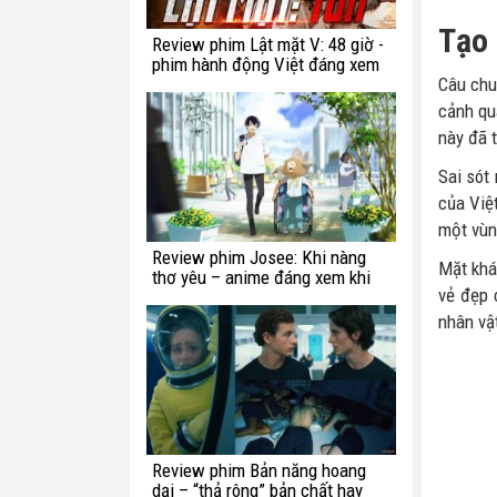
Tạo 
Review phim Lật mặt V: 48 giờ -
phim hành động Việt đáng xem
Câu chu
cảnh qu
này đã t
Sai sót
của Việ
một vùn
Review phim Josee: Khi nàng
Mặt khác
thơ yêu – anime đáng xem khi
vẻ đẹp 
bạn còn trẻ
nhân vậ
Review phim Bản năng hoang
dại – “thả rông” bản chất hay