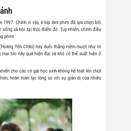
cảnh
 1997. Chính vì vậy, ê-kíp làm phim đã lựa chọn bối
 sống xã hội tại thời điểm đó. Tuy nhiên, chính điều
ng phim.
 (Hoàng Yến Chibi) hay duỗi thẳng mềm mượt như tơ
 mai tóc này quá hiện đại và khó có thể xuất hiện ở
khiến cho các cô gái học sinh không hề toát lên chút
 hơn, hoàn toàn lạc lõng so với sự giản dị của nhiều