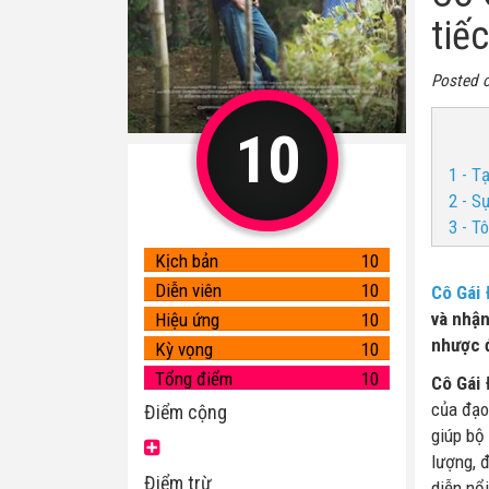
tiếc
Posted 
10
1 - T
2 - S
3 - T
Kịch bản
10
Diễn viên
10
Cô Gái
và nhận
Hiệu ứng
10
nhược đ
Kỳ vọng
10
Tổng điểm
10
Cô Gái
của đạo
Điểm cộng
giúp bộ
lượng, 
Điểm trừ
diễn nổ