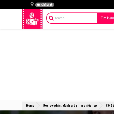
Hồ Chí Minh
Tìm kiếm
Home
Review phim, đánh giá phim chiếu rạp
Cô Gá