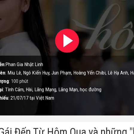
ễn
:Phan Gia Nhật Linh
iên
: Miu Lê, Ngô Kiến Huy, Jun Phạm, Hoàng Yến Chibi, Lê Hạ Anh, H
ượng
:
100 phút
ại
: Tình Cảm, Hài, Lãng Mạng, Lãng Mạn, học đường
hiếu
: 21/07/17 tại Việt Nam
Gái Đến Từ Hôm Qua và những "