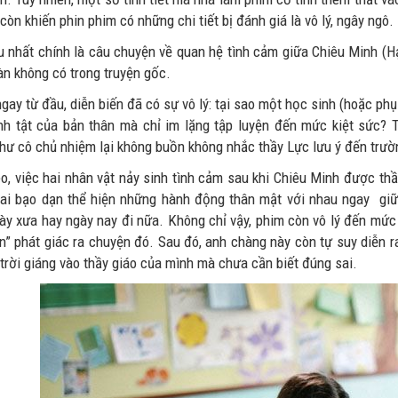
òn khiến phin phim có những chi tiết bị đánh giá là vô lý, ngây ngô.
u nhất chính là câu chuyện về quan hệ tình cảm giữa Chiêu Minh (Hạ
àn không có trong truyện gốc.
ay từ đầu, diễn biến đã có sự vô lý: tại sao một học sinh (hoặc phụ
nh tật của bản thân mà chỉ im lặng tập luyện đến mức kiệt sức? T
hư cô chủ nhiệm lại không buồn không nhắc thầy Lực lưu ý đến trườ
eo, việc hai nhân vật nảy sinh tình cảm sau khi Chiêu Minh được thầ
hai bạo dạn thể hiện những hành động thân mật với nhau ngay giữa 
ày xưa hay ngày nay đi nữa. Không chỉ vậy, phim còn vô lý đến mức 
ẩn” phát giác ra chuyện đó. Sau đó, anh chàng này còn tự suy diễn
trời giáng vào thầy giáo của mình mà chưa cần biết đúng sai.