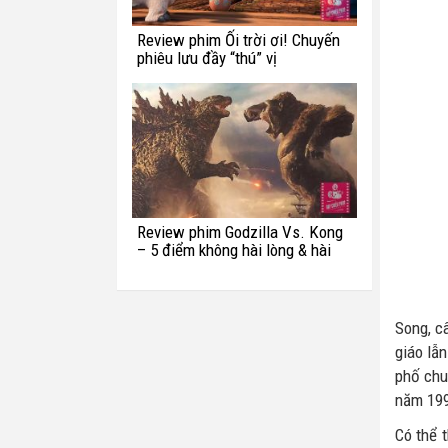
Review phim Ối trời ơi! Chuyến
phiêu lưu đầy “thú” vị
Review phim Godzilla Vs. Kong
– 5 điểm không hài lòng & hài
hước với quái vật Titan
Song, c
giáo lẫ
phố chu
năm 1990
Có thể 