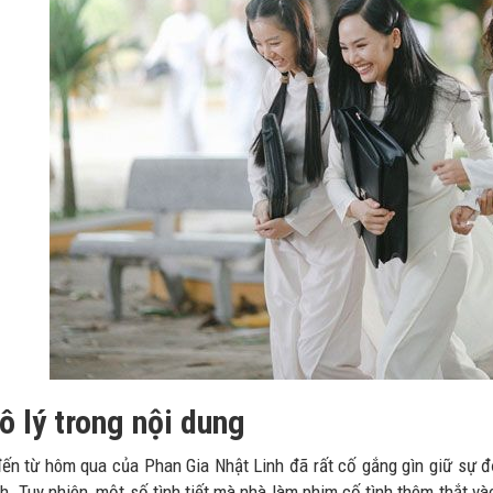
ô lý trong nội dung
đến từ hôm qua của Phan Gia Nhật Linh đã rất cố gắng gìn giữ sự 
h. Tuy nhiên, một số tình tiết mà nhà làm phim cố tình thêm thắt 