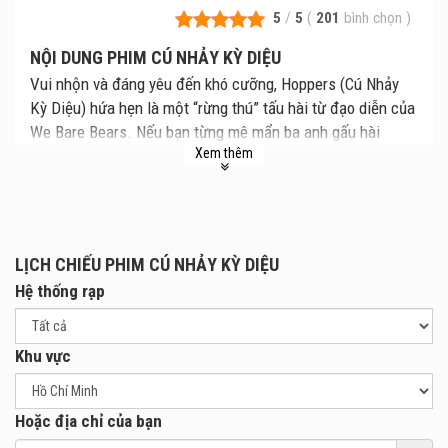
5
/
5
(
201
bình chọn
)
NỘI DUNG PHIM CÚ NHẢY KỲ DIỆU
Vui nhộn và đáng yêu đến khó cưỡng, Hoppers (Cú Nhảy
Kỳ Diệu) hứa hẹn là một “rừng thú” tấu hài từ đạo diễn của
We Bare Bears. Nếu bạn từng mê mẩn ba anh gấu hài
Xem thêm
hước, hãy sẵn sàng để bị cuốn vào cuộc phiêu lưu siêu lầy
lội này!
Phim dự kiến khởi chiếu tháng 3.2026 tại các rạp chiếu
phim toàn quốc.
LỊCH CHIẾU PHIM CÚ NHẢY KỲ DIỆU
Hệ thống rạp
Khu vực
Hoặc địa chỉ của bạn