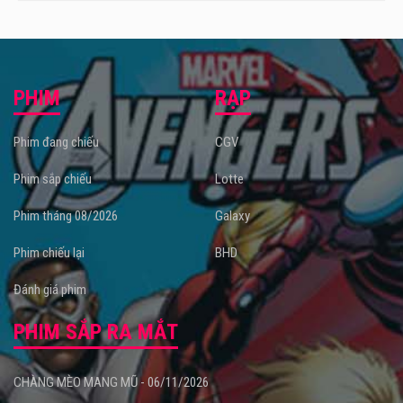
PHIM
RẠP
Phim đang chiếu
CGV
Phim sắp chiếu
Lotte
Phim tháng 08/2026
Galaxy
Phim chiếu lại
BHD
Đánh giá phim
PHIM SẮP RA MẮT
CHÀNG MÈO MANG MŨ - 06/11/2026