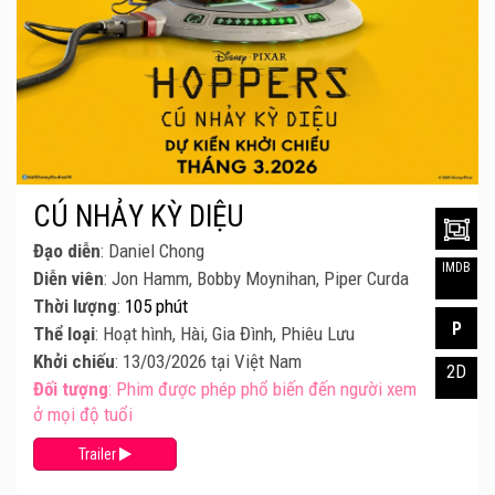
CÚ NHẢY KỲ DIỆU
Đạo diễn
: Daniel Chong
IMDB
Diễn viên
: Jon Hamm, Bobby Moynihan, Piper Curda
Thời lượng
:
105 phút
P
Thể loại
: Hoạt hình, Hài, Gia Đình, Phiêu Lưu
Khởi chiếu
: 13/03/2026 tại Việt Nam
2D
Đối tượng
: Phim được phép phổ biến đến người xem
ở mọi độ tuổi
Trailer